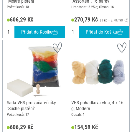
"Mokré plstění"
"Assorted", 16 barev
Počet kusů: 13
Hmotnost: 6.25 g; Obsah: 16
606,29 Kč
270,79 Kč
(1 kg = 2.707,90 Kč)
Přidat do Košíku
Přidat do Košíku
Sada VBS pro začátečníky
VBS pohádková vlna, 4 x 16
"Suché plstění"
g, Modern
Počet kusů: 17
Obsah: 4
606,29 Kč
154,59 Kč