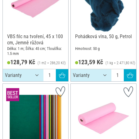
VBS filc na tvoření, 45 x 100
Pohádková vlna, 50 g, Petrol
cm, Jemně růžová
Délka: 1 m; Šířka: 45 cm; Tloušťka:
Hmotnost: 50 g
1.5 mm
128,79 Kč
123,59 Kč
(1 m2 = 286,20 Kč)
(1 kg = 2.471,80 Kč)