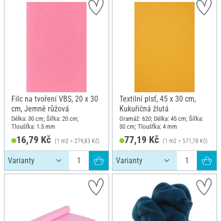
Filc na tvoření VBS, 20 x 30
Textilní plsť, 45 x 30 cm,
cm, Jemně růžová
Kukuřičná žlutá
Délka: 30 cm; Šířka: 20 cm;
Gramáž: 620; Délka: 45 cm; Šířka:
Tloušťka: 1.5 mm
30 cm; Tloušťka: 4 mm
16,79 Kč
77,19 Kč
(1 m2 = 279,83 Kč)
(1 m2 = 571,78 Kč)