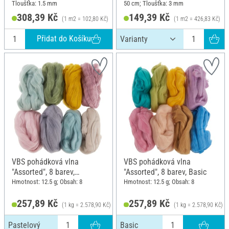
Tloušťka: 1.5 mm
50 cm; Tloušťka: 3 mm
308,39 Kč
149,39 Kč
(1 m2 = 102,80 Kč)
(1 m2 = 426,83 Kč)
Přidat do Košíku
VBS pohádková vlna
VBS pohádková vlna
"Assorted", 8 barev,
"Assorted", 8 barev, Basic
Pastelový
Hmotnost: 12.5 g; Obsah: 8
Hmotnost: 12.5 g; Obsah: 8
257,89 Kč
257,89 Kč
(1 kg = 2.578,90 Kč)
(1 kg = 2.578,90 Kč)
Pastelový
Basic