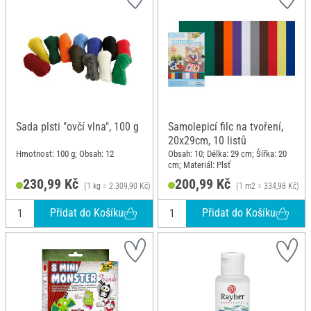
Sada plsti "ovčí vlna", 100 g
Samolepicí filc na tvoření,
20x29cm, 10 listů
Hmotnost: 100 g; Obsah: 12
Obsah: 10; Délka: 29 cm; Šířka: 20
cm; Materiál: Plsť
230,99 Kč
200,99 Kč
(1 kg = 2.309,90 Kč)
(1 m2 = 334,98 Kč)
Přidat do Košíku
Přidat do Košíku