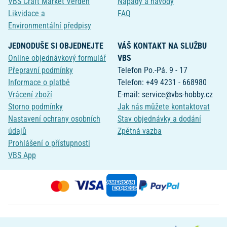
VBS Craft Market Verden
Nápady a návody
Likvidace a
FAQ
Environmentální předpisy
JEDNODUŠE SI OBJEDNEJTE
VÁŠ KONTAKT NA SLUŽBU
Online objednávkový formulář
VBS
Přepravní podmínky
Telefon Po.-Pá. 9 - 17
Informace o platbě
Telefon: +49 4231 - 668980
Vrácení zboží
E-mail: service@vbs-hobby.cz
Storno podmínky
Jak nás můžete kontaktovat
Nastavení ochrany osobních
Stav objednávky a dodání
údajů
Zpětná vazba
Prohlášení o přístupnosti
VBS App