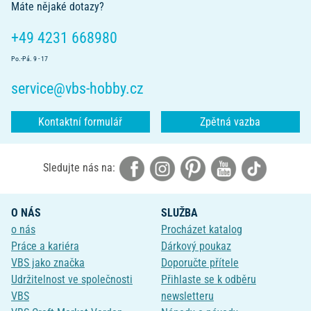
Máte nějaké dotazy?
+49 4231 668980
Po.-Pá. 9 - 17
service@vbs-hobby.cz
Kontaktní formulář
Zpětná vazba
Sledujte nás na:
O NÁS
SLUŽBA
o nás
Procházet katalog
Práce a kariéra
Dárkový poukaz
VBS jako značka
Doporučte přítele
Udržitelnost ve společnosti
Přihlaste se k odběru
VBS
newsletteru