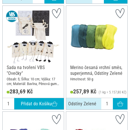
Sada na tvoření VBS
Merino česaná vrchní směs,
"Ovečky"
superjemná, Odstíny Zelené
Obsah: 5; Šířka: 10 cm; Výška: 17
Hmotnost: 50 g
cm; Materiál: Bavlna, Pěnová guma,
Plast, Papír
283,69 Kč
257,89 Kč
(1 kg = 5.157,80 Kč)
Přidat do Košíku
Odstíny Zelené