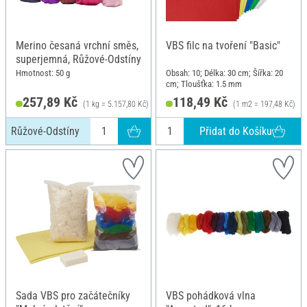
Merino česaná vrchní směs,
VBS filc na tvoření "Basic"
superjemná, Růžové-Odstíny
Hmotnost: 50 g
Obsah: 10; Délka: 30 cm; Šířka: 20
cm; Tloušťka: 1.5 mm
257,89 Kč
118,49 Kč
(1 kg = 5.157,80 Kč)
(1 m2 = 197,48 Kč)
Přidat do Košíku
Růžové-Odstíny
Sada VBS pro začátečníky
VBS pohádková vlna