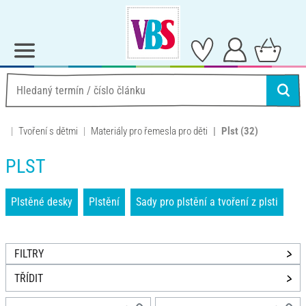
Tvoření s dětmi
Materiály pro řemesla pro děti
Plst
(32)
PLST
Plstěné desky
Plstění
Sady pro plstění a tvoření z plsti
FILTRY
TŘÍDIT