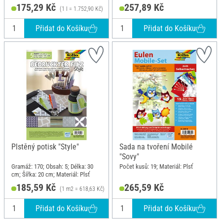
175,29 Kč
257,89 Kč
(1 l = 1.752,90 Kč)
Přidat do Košíku
Přidat do Košíku
Plstěný potisk "Style"
Sada na tvoření Mobilé
"Sovy"
Gramáž: 170; Obsah: 5; Délka: 30
Počet kusů: 19; Materiál: Plsť
cm; Šířka: 20 cm; Materiál: Plsť
185,59 Kč
265,59 Kč
(1 m2 = 618,63 Kč)
Přidat do Košíku
Přidat do Košíku