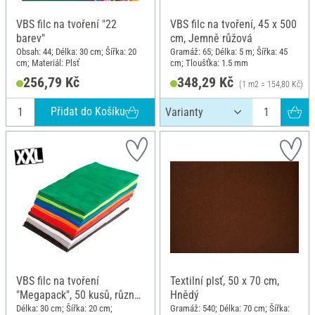
VBS filc na tvoření "22
VBS filc na tvoření, 45 x 500
barev"
cm, Jemně růžová
Obsah: 44; Délka: 30 cm; Šířka: 20
Gramáž: 65; Délka: 5 m; Šířka: 45
cm; Materiál: Plsť
cm; Tloušťka: 1.5 mm
256,79 Kč
348,29 Kč
(1 m2 = 154,80 Kč)
Přidat do Košíku
VBS filc na tvoření
Textilní plsť, 50 x 70 cm,
"Megapack", 50 kusů, různé
Hnědý
barvy
Délka: 30 cm; Šířka: 20 cm;
Gramáž: 540; Délka: 70 cm; Šířka: