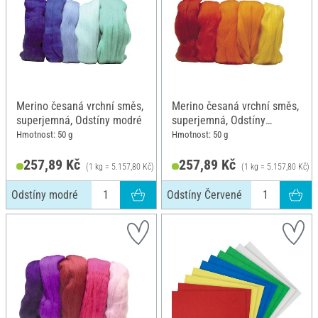
Merino česaná vrchní směs,
Merino česaná vrchní směs,
superjemná, Odstíny modré
superjemná, Odstíny
Červené
Hmotnost: 50 g
Hmotnost: 50 g
257,89 Kč
257,89 Kč
(1 kg = 5.157,80 Kč)
(1 kg = 5.157,80 Kč)
Odstíny modré
Odstíny Červené