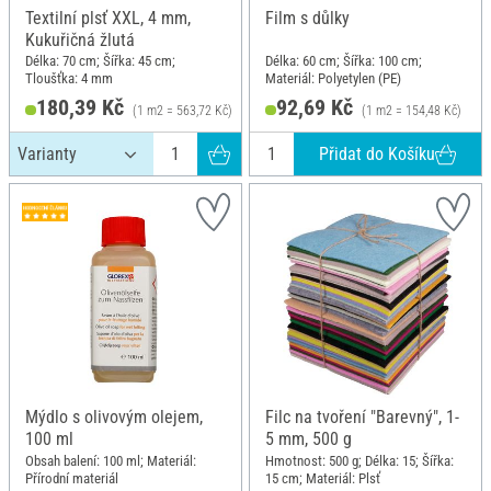
Textilní plsť XXL, 4 mm,
Film s důlky
Kukuřičná žlutá
Délka: 70 cm; Šířka: 45 cm;
Délka: 60 cm; Šířka: 100 cm;
Tloušťka: 4 mm
Materiál: Polyetylen (PE)
180,39 Kč
92,69 Kč
(1 m2 = 563,72 Kč)
(1 m2 = 154,48 Kč)
Přidat do Košíku
Mýdlo s olivovým olejem,
Filc na tvoření "Barevný", 1-
100 ml
5 mm, 500 g
Obsah balení: 100 ml; Materiál:
Hmotnost: 500 g; Délka: 15; Šířka:
Přírodní materiál
15 cm; Materiál: Plsť