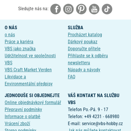
Sledujte nás na:
O NÁS
SLUŽBA
o nás
Procházet katalog
Práce a kariéra
Dárkový poukaz
VBS jako značka
Doporučte přítele
Udržitelnost ve společnosti
Přihlaste se k odběru
VBS
newsletteru
VBS Craft Market Verden
Nápady a návody
Likvidace a
FAQ
Environmentální předpisy
JEDNODUŠE SI OBJEDNEJTE
VÁŠ KONTAKT NA SLUŽBU
Online objednávkový formulář
VBS
Přepravní podmínky
Telefon Po.-Pá. 9 - 17
Informace o platbě
Telefon: +49 4231 - 668980
Vrácení zboží
E-mail: service@vbs-hobby.cz
Storno podmínky
Jak nás můžete kontaktovat