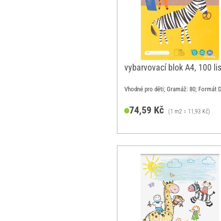
vybarvovací blok A4, 100 li
Vhodné pro děti; Gramáž: 80; Formát 
74,59 Kč
(1 m2 = 11,93 Kč)