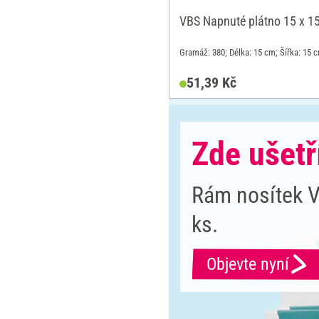
VBS Napnuté plátno 15 x 1
Gramáž: 380; Délka: 15 cm; Šířka: 15 c
51,39 Kč
Zde ušetř
Rám nosítek V
ks.
Objevte nyní