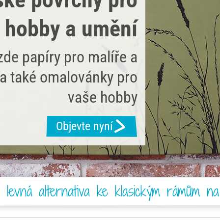
hobby a umění
zde papíry pro malíře a
a také omalovánky pro
vaše hobby
Objevte nyní
 levná alternativa ke klasickým rámům n