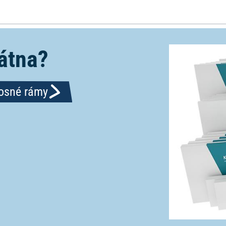
átna?
nosné rámy