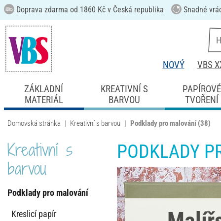
Doprava zdarma od 1860 Kč v Česká republika
Snadné vrá
NOVÝ
VBS X
ZÁKLADNÍ
KREATIVNÍ S
PAPÍROV
MATERIÁL
BARVOU
TVOŘENÍ
Domovská stránka
Kreativní s barvou
Podklady pro malování
(38)
Kreativní s
PODKLADY P
barvou
Podklady pro malování
Malíř
Kreslicí papír