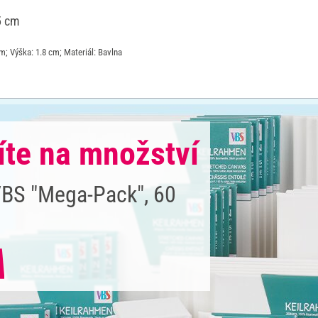
5 cm
m; Výška: 1.8 cm; Materiál: Bavlna
íte na množství
BS "Mega-Pack", 60