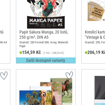
stů
Papír Sakura Manga, 20 listů,
Kreslící kar
250 g/m², DIN A5
"Vintage & G
DIN A4
Gramáž: 250 Formát DIN: Array; Materiál:
Gramáž: 230; For
Papír
154,59 Kč
206,19 K
(1 m2 = 248,54 Kč)
Další dostupné varianty