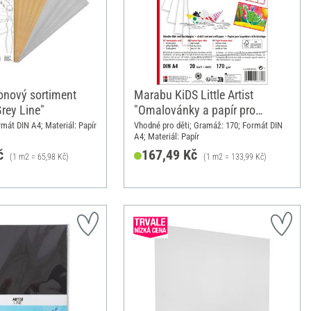
tonový sortiment
Marabu KiDS Little Artist
rey Line"
"Omalovánky a papír pro
řemeslníky"
mát DIN A4; Materiál: Papír
Vhodné pro děti; Gramáž: 170; Formát DIN
A4; Materiál: Papír
č
167,49 Kč
(1 m2 = 65,98 Kč)
(1 m2 = 133,99 Kč)