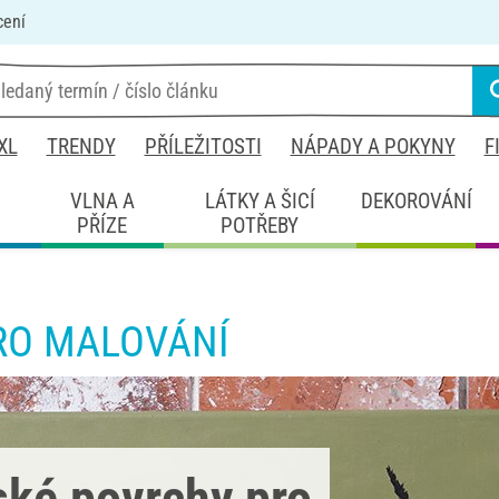
cení
XL
TRENDY
PŘÍLEŽITOSTI
NÁPADY A POKYNY
F
É
VLNA A
LÁTKY A ŠICÍ
DEKOROVÁNÍ
PŘÍZE
POTŘEBY
RO MALOVÁNÍ
ské povrchy pro