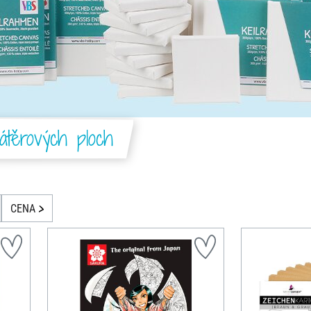
átěrových ploch
CENA