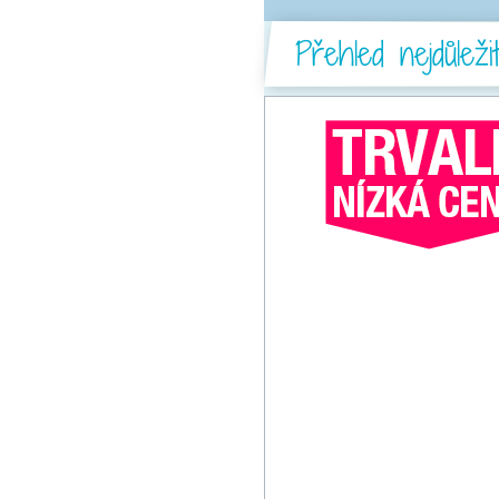
Přehled nejdůlež