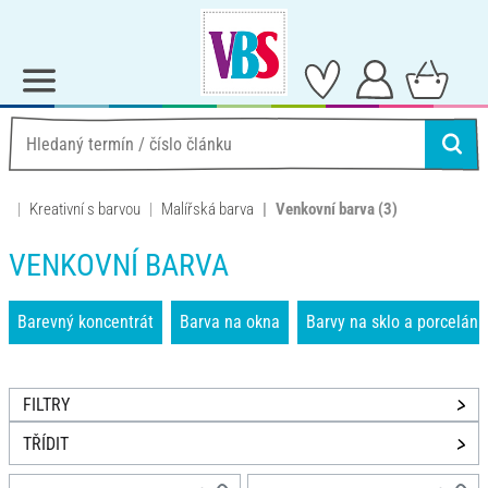
Kreativní s barvou
Malířská barva
Venkovní barva
(3)
VENKOVNÍ BARVA
Barevný koncentrát
Barva na okna
Barvy na sklo a porcelán
FILTRY
TŘÍDIT