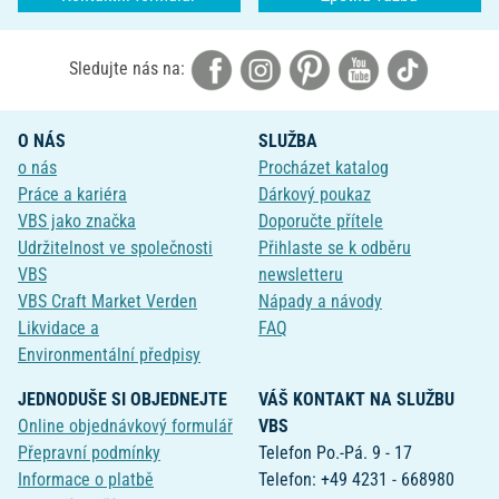
Sledujte nás na:
O NÁS
SLUŽBA
o nás
Procházet katalog
Práce a kariéra
Dárkový poukaz
VBS jako značka
Doporučte přítele
Udržitelnost ve společnosti
Přihlaste se k odběru
VBS
newsletteru
VBS Craft Market Verden
Nápady a návody
Likvidace a
FAQ
Environmentální předpisy
JEDNODUŠE SI OBJEDNEJTE
VÁŠ KONTAKT NA SLUŽBU
Online objednávkový formulář
VBS
Přepravní podmínky
Telefon Po.-Pá. 9 - 17
Informace o platbě
Telefon: +49 4231 - 668980