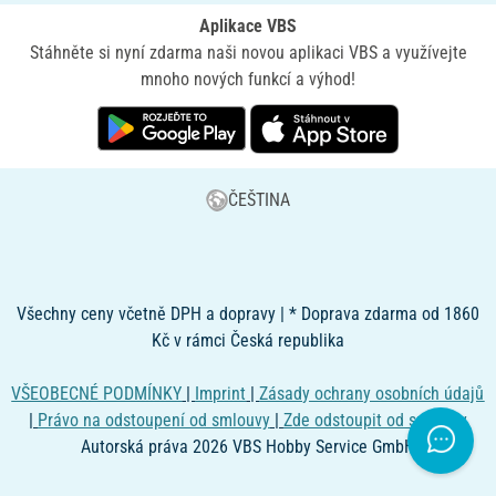
Aplikace VBS
Stáhněte si nyní zdarma naši novou aplikaci VBS a využívejte
mnoho nových funkcí a výhod!
ČEŠTINA
Všechny ceny včetně DPH a dopravy | * Doprava zdarma od 1860
Kč v rámci Česká republika
VŠEOBECNÉ PODMÍNKY
|
Imprint
|
Zásady ochrany osobních údajů
|
Právo na odstoupení od smlouvy
|
Zde odstoupit od smlouvy
Autorská práva 2026 VBS Hobby Service GmbH