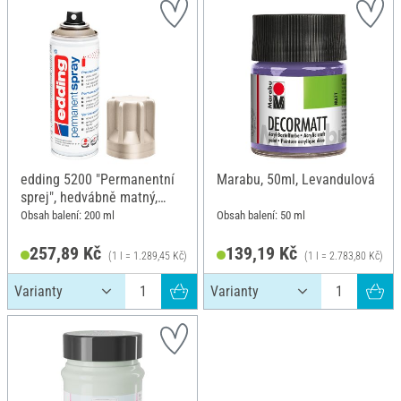
edding 5200 "Permanentní
Marabu, 50ml, Levandulová
sprej", hedvábně matný,
Šampaňské zlato
Obsah balení: 200 ml
Obsah balení: 50 ml
257,89 Kč
139,19 Kč
(1 l = 1.289,45 Kč)
(1 l = 2.783,80 Kč)