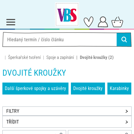
Šperkařské tvoření
Spoje a zapínání
Dvojité kroužky
(2)
DVOJITÉ KROUŽKY
Další šperkové spojky a uzávěry
Dvojité kroužky
Karabinky
FILTRY
TŘÍDIT