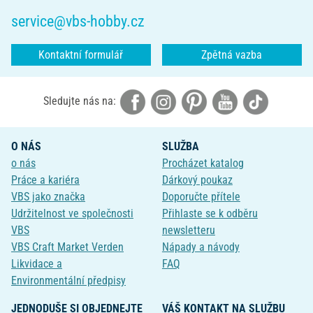
service@vbs-hobby.cz
Kontaktní formulář
Zpětná vazba
Sledujte nás na:
O NÁS
SLUŽBA
o nás
Procházet katalog
Práce a kariéra
Dárkový poukaz
VBS jako značka
Doporučte přítele
Udržitelnost ve společnosti
Přihlaste se k odběru
VBS
newsletteru
VBS Craft Market Verden
Nápady a návody
Likvidace a
FAQ
Environmentální předpisy
JEDNODUŠE SI OBJEDNEJTE
VÁŠ KONTAKT NA SLUŽBU