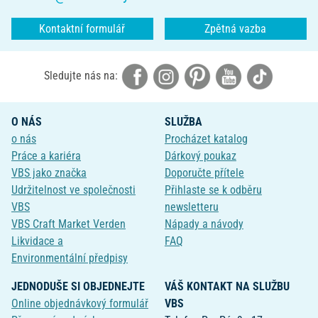
Kontaktní formulář
Zpětná vazba
Sledujte nás na:
O NÁS
SLUŽBA
o nás
Procházet katalog
Práce a kariéra
Dárkový poukaz
VBS jako značka
Doporučte přítele
Udržitelnost ve společnosti
Přihlaste se k odběru
VBS
newsletteru
VBS Craft Market Verden
Nápady a návody
Likvidace a
FAQ
Environmentální předpisy
JEDNODUŠE SI OBJEDNEJTE
VÁŠ KONTAKT NA SLUŽBU
Online objednávkový formulář
VBS