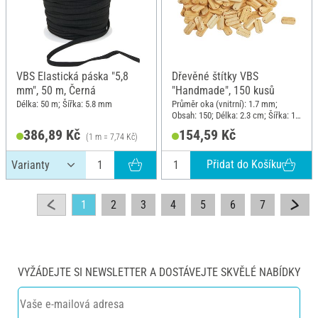
VBS Elastická páska "5,8
Dřevěné štítky VBS
mm", 50 m, Černá
"Handmade", 150 kusů
Délka: 50 m; Šířka: 5.8 mm
Průměr oka (vnitrní): 1.7 mm;
Obsah: 150; Délka: 2.3 cm; Šířka: 1.2
cm; Materiál: Dřevo
386,89 Kč
154,59 Kč
(1 m = 7,74 Kč)
Přidat do Košíku
1
2
3
4
5
6
7
VYŽÁDEJTE SI NEWSLETTER A DOSTÁVEJTE SKVĚLÉ NABÍDKY