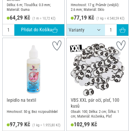
Délka: 6 m; Tloušťka: 0.3 mm;
Hmotnost: 17 g; Průměr (vnější):
Materiál: Guma
2.6 mm; Materiál: Sklo
64,29 Kč
77,19 Kč
(1 m = 10,72 Kč)
(1 kg = 4.540,59 Kč)
Přidat do Košíku
lepidlo na textil
VBS XXL pár očí, plsť, 100
kusů
Hmotnost: 50 g; Bez rozpouštědel
Obsah: 100; Délka: 2 cm; Šířka: 1
cm; Materiál: Koženka, Plsť
97,79 Kč
102,99 Kč
(1 kg = 1.955,80 Kč)