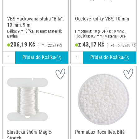
VBS Háčkovaná stuha "Bílá",
Ocelové kolíky VBS, 10 mm
10 mm, 9 m
Délka: 9 m; Šířka: 10 mm; Materiál:
Hmotnost: 10 g; Délka: 10 mm;
Bavlna
Tloušťka: 0.7 mm; Materiál: Ocel
206,19 Kč
z 43,17 Kč
(1 m = 22,91 Kč)
(1 kg = 5.139,00 Kč)
Přidat do Košíku
Přidat do Košíku
Elastická šňůra Magic-
PermaLux Rocailles, Bílá
Stretch