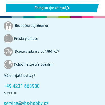
Zaregistrujte se nyní
Bezpečná objednávka
Prosta płatność
Doprava zdarma od 1860 Kč*
Pohodlné zpětné odeslání
Máte nějaké dotazy?
+49 4231 668980
Po.-Pá. 9 - 17
service@vbs-hobby.cz