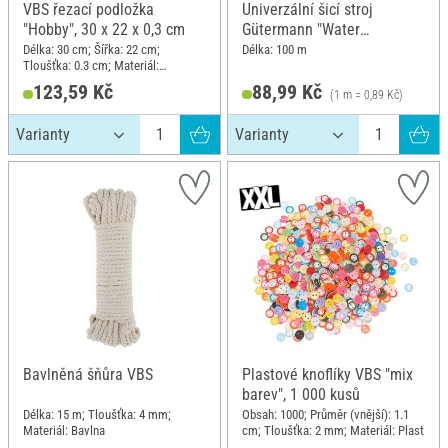
VBS řezací podložka
Univerzální šicí stroj
"Hobby", 30 x 22 x 0,3 cm
Gütermann "Water
Repellent", 800 bílá
Délka: 30 cm; Šířka: 22 cm;
Délka: 100 m
Tloušťka: 0.3 cm; Materiál:
Polyvinylchlorid (PVC)
123,59 Kč
88,99 Kč
(1 m = 0,89 Kč)
Bavlněná šňůra VBS
Plastové knoflíky VBS "mix
barev", 1 000 kusů
Délka: 15 m; Tloušťka: 4 mm;
Obsah: 1000; Průměr (vnější): 1.1
Materiál: Bavlna
cm; Tloušťka: 2 mm; Materiál: Plast