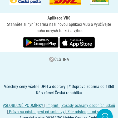
Aplikace VBS
Stáhněte si nyní zdarma naši novou aplikaci VBS a využívejte
mnoho nových funkcí a výhod!
ČEŠTINA
Všechny ceny včetně DPH a dopravy | * Doprava zdarma od 1860
Kč v rámci Česká republika
VŠEOBECNÉ PODMÍNKY
|
Imprint
|
Zásady ochrany osobních údajů
|
Právo na odstoupení od smlouvy
|
Zde odstoupit od smlouvy