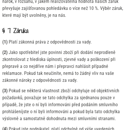
nárok, v rozsahu, v jakém realizovatelná hodnota našich záruk
převyšuje zajišťovanou pohledávku o více než 10 %. Výběr záruk,
které mají být uvolněny, je na nás.
§ 7 Záruka
(1)
Platí zákonná práva z odpovědnosti za vady.
(2)
Jako spotřebitel jste povinni zboží při dodání neprodleně
zkontrolovat z hlediska úplnosti, zjevné vady a poškození při
přepravě a co nejdříve nám i přepravci nahlásit případné
reklamace. Pokud tak neučiníte, nemá to žádný vliv na vaše
zákonné nároky z odpovědnosti za vady.
(3)
Pokud se některá vlastnost zboží odchyluje od objektivních
požadavků, považuje se tato odchylka za sjednanou pouze v
případě, že jste o ní byli informováni před podáním smluvního
prohlášeníjste o ní byli informováni a pokud byla tato odchylka
výslovně a samostatně dohodnuta mezi smluvními stranami.
(4)
Pokud jste podnikatel, platí odchylně od výše uvedených