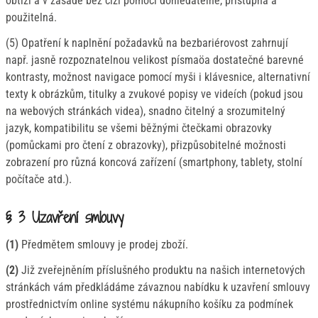
obtíží a v zásadě bez cizí pomoci dohledatelné, přístupná a
použitelná.
(5) Opatření k naplnění požadavků na bezbariérovost zahrnují
např. jasně rozpoznatelnou velikost písmaöa dostatečné barevné
kontrasty, možnost navigace pomocí myši i klávesnice, alternativní
texty k obrázkům, titulky a zvukové popisy ve videích (pokud jsou
na webových stránkách videa), snadno čitelný a srozumitelný
jazyk, kompatibilitu se všemi běžnými čtečkami obrazovky
(pomůckami pro čtení z obrazovky), přizpůsobitelné možnosti
zobrazení pro různá koncová zařízení (smartphony, tablety, stolní
počítače atd.).
§ 3 Uzavření smlouvy
(1)
Předmětem smlouvy je prodej zboží.
(2)
Již zveřejněním příslušného produktu na našich internetových
stránkách vám předkládáme závaznou nabídku k uzavření smlouvy
prostřednictvím online systému nákupního košíku za podmínek