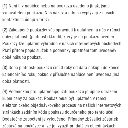
(1)
Není-li v nabídce nebo na poukazu uvedeno jinak, jsme
vydavatelem poukazu. Náš název a adresa vyplývají z našich
kontaktních údajů v tiráži.
(2)
Zakoupené poukázky vás opravňují k uplatnění u nás v rámci
doby platnosti (platnost) kkredit, který je na poukazu uveden.
Poukazy lze uplatnit výhradně v našich internetových obchodech.
Platí přitom popis služeb a podmínky uplatnění tam uvedenév
době nákupu poukazu.
(3)
Doba platnosti poukazu činí 3 roky od data nákupu do konce
kalendářního roku, pokud v příslušné nabídce není uvedena jiná
doba platnosti.
(4)
Podmínkou pro uplatněnípoužití poukazu je úplné uhrazení
kupní ceny za poukaz. Poukaz musí být uplatněn v rámci
elektronického objednávkového procesu na našich internetových
stránkách zadáním kódu poukazu dourčeného pro tento účel.
Dodatečné započtení je vyloučeno. Případný zbývající zůstatek
zůstává na poukázce a lze jej využít při dalších objednávkách.