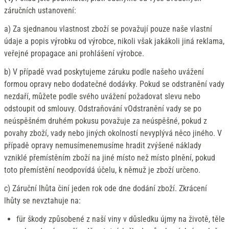
záručních ustanovení:
a) Za sjednanou vlastnost zboží se považují pouze naše vlastní
údaje a popis výrobku od výrobce, nikoli však jakákoli jiná reklama,
veřejné propagace ani prohlášení výrobce.
b) V případě vvad poskytujeme záruku podle našeho uvážení
formou opravy nebo dodatečné dodávky. Pokud se odstranění vady
nezdaří, můžete podle svého uvážení požadovat slevu nebo
odstoupit od smlouvy. Odstraňování vOdstranění vady se po
neúspěšném druhém pokusu považuje za neúspěšné, pokud z
povahy zboží, vady nebo jiných okolností nevyplývá něco jiného. V
případě opravy nemusímenemusíme hradit zvýšené náklady
vzniklé přemístěním zboží na jiné místo než místo plnění, pokud
toto přemístění neodpovídá účelu, k němuž je zboží určeno.
c) Záruční lhůta činí jeden rok ode dne dodání zboží. Zkrácení
lhůty se nevztahuje na:
für škody způsobené z naší viny v důsledku újmy na životě, těle