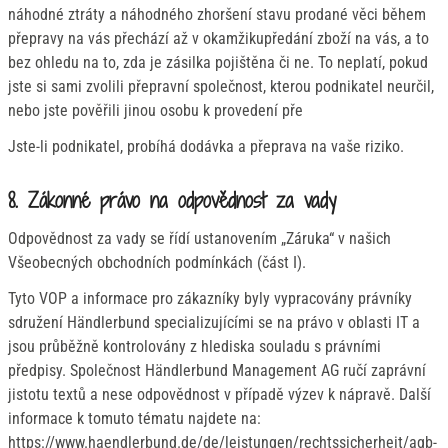
náhodné ztráty a náhodného zhoršení stavu prodané věci během
přepravy na vás přechází až v okamžikupředání zboží na vás, a to
bez ohledu na to, zda je zásilka pojištěna či ne. To neplatí, pokud
jste si sami zvolili přepravní společnost, kterou podnikatel neurčil,
nebo jste pověřili jinou osobu k provedení pře
Jste-li podnikatel, probíhá dodávka a přeprava na vaše riziko.
8. Zákonné právo na odpovědnost za vady
Odpovědnost za vady se řídí ustanovením „Záruka“ v našich
Všeobecných obchodních podmínkách (část I).
Tyto VOP a informace pro zákazníky byly vypracovány právníky
sdružení Händlerbund specializujícími se na právo v oblasti IT a
jsou průběžně kontrolovány z hlediska souladu s právními
předpisy. Společnost Händlerbund Management AG ručí zaprávní
jistotu textů a nese odpovědnost v případě výzev k nápravě. Další
informace k tomuto tématu najdete na:
https://www.haendlerbund.de/de/leistungen/rechtssicherheit/agb-