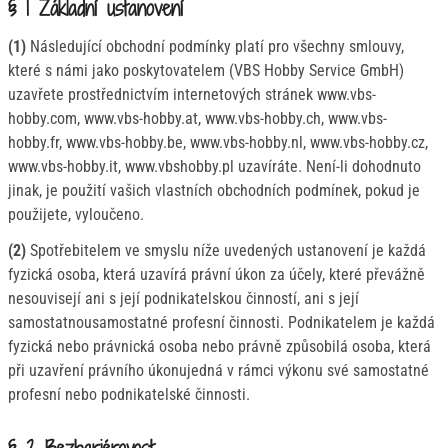
§ 1 Základní ustanovení
(1)
Následující obchodní podmínky platí pro všechny smlouvy,
které s námi jako poskytovatelem (VBS Hobby Service GmbH)
uzavřete prostřednictvím internetových stránek www.vbs-
hobby.com, www.vbs-hobby.at, www.vbs-hobby.ch, www.vbs-
hobby.fr, www.vbs-hobby.be, www.vbs-hobby.nl, www.vbs-hobby.cz,
www.vbs-hobby.it, www.vbshobby.pl uzavíráte. Není-li dohodnuto
jinak, je použití vašich vlastních obchodních podmínek, pokud je
použijete, vyloučeno.
(2)
Spotřebitelem ve smyslu níže uvedených ustanovení je každá
fyzická osoba, která uzavírá právní úkon za účely, které převážně
nesouvisejí ani s její podnikatelskou činností, ani s její
samostatnousamostatné profesní činnosti. Podnikatelem je každá
fyzická nebo právnická osoba nebo právně způsobilá osoba, která
při uzavření právního úkonujedná v rámci výkonu své samostatné
profesní nebo podnikatelské činnosti.