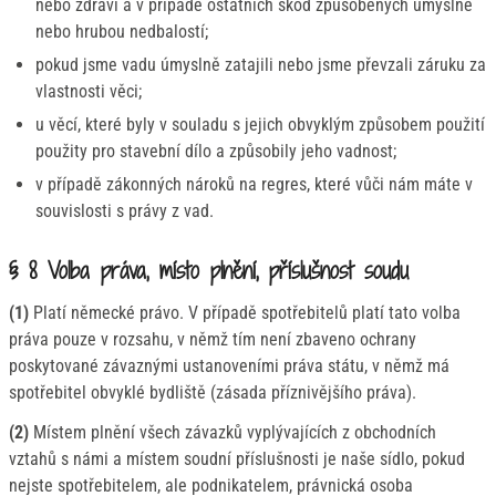
nebo zdraví a v případě ostatních škod způsobených úmyslně
nebo hrubou nedbalostí;
pokud jsme vadu úmyslně zatajili nebo jsme převzali záruku za
vlastnosti věci;
u věcí, které byly v souladu s jejich obvyklým způsobem použití
použity pro stavební dílo a způsobily jeho vadnost;
v případě zákonných nároků na regres, které vůči nám máte v
souvislosti s právy z vad.
§ 8 Volba práva, místo plnění, příslušnost soudu
(1)
Platí německé právo. V případě spotřebitelů platí tato volba
práva pouze v rozsahu, v němž tím není zbaveno ochrany
poskytované závaznými ustanoveními práva státu, v němž má
spotřebitel obvyklé bydliště (zásada příznivějšího práva).
(2)
Místem plnění všech závazků vyplývajících z obchodních
vztahů s námi a místem soudní příslušnosti je naše sídlo, pokud
nejste spotřebitelem, ale podnikatelem, právnická osoba