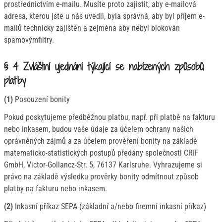
prostřednictvím e-mailu. Musíte proto zajistit, aby e-mailová
adresa, kterou jste u nás uvedli, byla správná, aby byl příjem e-
mailů technicky zajištěn a zejména aby nebyl blokován
spamovýmfiltry.
§ 4 Zvláštní ujednání týkající se nabízených způsobů
platby
(1)
Posouzení bonity
Pokud poskytujeme předběžnou platbu, např. při platbě na fakturu
nebo inkasem, budou vaše údaje za účelem ochrany našich
oprávněných zájmů a za účelem prověření bonity na základě
matematicko-statistických postupů předány společnosti CRIF
GmbH, Victor-Gollancz-Str. 5, 76137 Karlsruhe. Vyhrazujeme si
právo na základě výsledku prověrky bonity odmítnout způsob
platby na fakturu nebo inkasem.
(2)
Inkasní příkaz SEPA (základní a/nebo firemní inkasní příkaz)