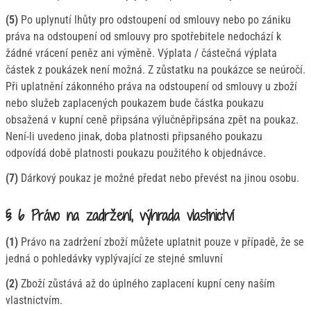
(5)
Po uplynutí lhůty pro odstoupení od smlouvy nebo po zániku
práva na odstoupení od smlouvy pro spotřebitele nedochází k
žádné vrácení peněz ani výměně. Výplata / částečná výplata
částek z poukázek není možná. Z zůstatku na poukázce se neúročí.
Při uplatnění zákonného práva na odstoupení od smlouvy u zboží
nebo služeb zaplacených poukazem bude částka poukazu
obsažená v kupní ceně připsána výlučněpřipsána zpět na poukaz.
Není-li uvedeno jinak, doba platnosti připsaného poukazu
odpovídá době platnosti poukazu použitého k objednávce.
(7)
Dárkový poukaz je možné předat nebo převést na jinou osobu.
§ 6 Právo na zadržení, výhrada vlastnictví
(1)
Právo na zadržení zboží můžete uplatnit pouze v případě, že se
jedná o pohledávky vyplývající ze stejné smluvní
(2)
Zboží zůstává až do úplného zaplacení kupní ceny naším
vlastnictvím.