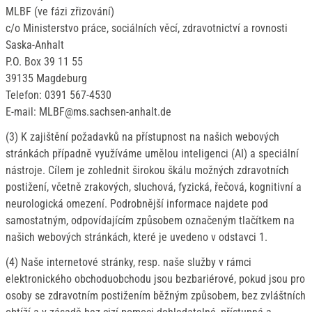
MLBF (ve fázi zřizování)
c/o Ministerstvo práce, sociálních věcí, zdravotnictví a rovnosti
Saska-Anhalt
P.O. Box 39 11 55
39135 Magdeburg
Telefon: 0391 567-4530
E-mail: MLBF@ms.sachsen-anhalt.de
(3) K zajištění požadavků na přístupnost na našich webových
stránkách případně využíváme umělou inteligenci (AI) a speciální
nástroje. Cílem je zohlednit širokou škálu možných zdravotních
postižení, včetně zrakových, sluchová, fyzická, řečová, kognitivní a
neurologická omezení. Podrobnější informace najdete pod
samostatným, odpovídajícím způsobem označeným tlačítkem na
našich webových stránkách, které je uvedeno v odstavci 1.
(4) Naše internetové stránky, resp. naše služby v rámci
elektronického obchoduobchodu jsou bezbariérové, pokud jsou pro
osoby se zdravotním postižením běžným způsobem, bez zvláštních