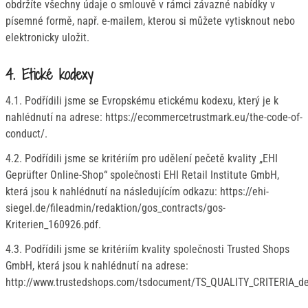
obdržíte všechny údaje o smlouvě v rámci závazné nabídky v
písemné formě, např. e-mailem, kterou si můžete vytisknout nebo
elektronicky uložit.
4. Etické kodexy
4.1. Podřídili jsme se Evropskému etickému kodexu, který je k
nahlédnutí na adrese: https://ecommercetrustmark.eu/the-code-of-
conduct/.
4.2. Podřídili jsme se kritériím pro udělení pečetě kvality „EHI
Geprüfter Online-Shop“ společnosti EHI Retail Institute GmbH,
která jsou k nahlédnutí na následujícím odkazu: https://ehi-
siegel.de/fileadmin/redaktion/gos_contracts/gos-
Kriterien_160926.pdf.
4.3. Podřídili jsme se kritériím kvality společnosti Trusted Shops
GmbH, která jsou k nahlédnutí na adrese:
http://www.trustedshops.com/tsdocument/TS_QUALITY_CRITERIA_de