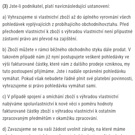
(3)
Jste-li podnikatel, platí navícnásledující ustanovení:
a) Vyhrazujeme si vlastnictví zboží až do úplného vyrovnání všech
pohledávek vyplývajících z probíhajícího obchodníhovztahu. Před
přechodem vlastnictví k zboží s výhradou vlastnictví není přípustné
zástavní právo ani převod na zajištění.
b) Zboží můžete v rámci běžného obchodního styku dále prodat. V
takovém případě nám již nyní postupujete veškeré pohledávky ve
výši fakturované částky, které vám z dalšího prodeje vzniknou, my
tuto postoupení přijímáme. Jste i nadále oprávněni pohledávku
vymáhat. Pokud však nebudete řádně plnit své platební povinnosti,
vyhrazujeme si právo pohledávku vymáhat sami.
c) V případě spojení a smíchání zboží s výhradou vlastnictví
nabýváme spoluvlastnictví k nové věci v poměru hodnoty
fakturované částky zboží s výhradou vlastnictví k ostatním
zpracovaným předmětům v okamžiku zpracování.
d) Zavazujeme se na vaši žádost uvolnit záruky, na které máme