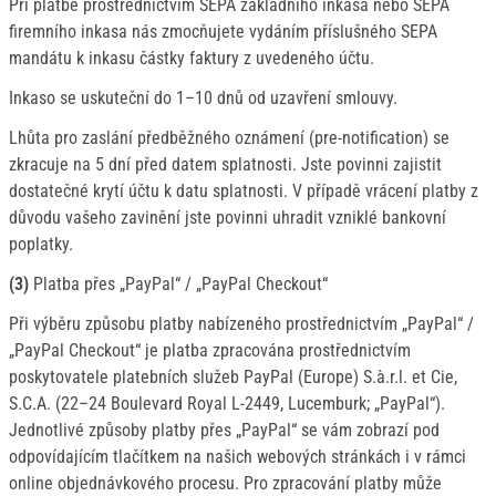
Při platbě prostřednictvím SEPA základního inkasa nebo SEPA
firemního inkasa nás zmocňujete vydáním příslušného SEPA
mandátu k inkasu částky faktury z uvedeného účtu.
Inkaso se uskuteční do 1–10 dnů od uzavření smlouvy.
Lhůta pro zaslání předběžného oznámení (pre-notification) se
zkracuje na 5 dní před datem splatnosti. Jste povinni zajistit
dostatečné krytí účtu k datu splatnosti. V případě vrácení platby z
důvodu vašeho zavinění jste povinni uhradit vzniklé bankovní
poplatky.
(3)
Platba přes „PayPal“ / „PayPal Checkout“
Při výběru způsobu platby nabízeného prostřednictvím „PayPal“ /
„PayPal Checkout“ je platba zpracována prostřednictvím
poskytovatele platebních služeb PayPal (Europe) S.à.r.l. et Cie,
S.C.A. (22–24 Boulevard Royal L-2449, Lucemburk; „PayPal“).
Jednotlivé způsoby platby přes „PayPal“ se vám zobrazí pod
odpovídajícím tlačítkem na našich webových stránkách i v rámci
online objednávkového procesu. Pro zpracování platby může