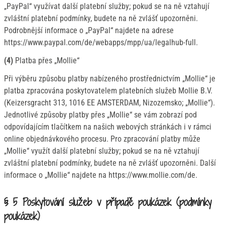
„PayPal“ využívat další platební služby; pokud se na ně vztahují
zvláštní platební podmínky, budete na ně zvlášť upozorněni.
Podrobnější informace o „PayPal“ najdete na adrese
https://www.paypal.com/de/webapps/mpp/ua/legalhub-full.
(4)
Platba přes „Mollie“
Při výběru způsobu platby nabízeného prostřednictvím „Mollie“ je
platba zpracována poskytovatelem platebních služeb Mollie B.V.
(Keizersgracht 313, 1016 EE AMSTERDAM, Nizozemsko; „Mollie“).
Jednotlivé způsoby platby přes „Mollie“ se vám zobrazí pod
odpovídajícím tlačítkem na našich webových stránkách i v rámci
online objednávkového procesu. Pro zpracování platby může
„Mollie“ využít další platební služby; pokud se na ně vztahují
zvláštní platební podmínky, budete na ně zvlášť upozorněni. Další
informace o „Mollie“ najdete na https://www.mollie.com/de.
§ 5 Poskytování služeb v případě poukázek (podmínky
poukázek)