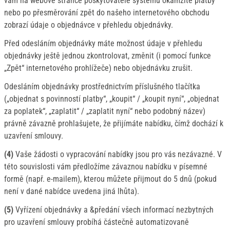
vám na webové stránce poskytovatele systému okamžité platby
nebo po přesměrování zpět do našeho internetového obchodu
zobrazí údaje o objednávce v přehledu objednávky.
Před odesláním objednávky máte možnost údaje v přehledu
objednávky ještě jednou zkontrolovat, změnit (i pomocí funkce
„Zpět“ internetového prohlížeče) nebo objednávku zrušit.
Odesláním objednávky prostřednictvím příslušného tlačítka
(„objednat s povinností platby“, „koupit“ / „koupit nyní“, „objednat
za poplatek“, „zaplatit“ / „zaplatit nyní“ nebo podobný název)
právně závazně prohlašujete, že přijímáte nabídku, čímž dochází k
uzavření smlouvy.
(4)
Vaše žádosti o vypracování nabídky jsou pro vás nezávazné. V
této souvislosti vám předložíme závaznou nabídku v písemné
formě (např. e-mailem), kterou můžete přijmout do 5 dnů (pokud
není v dané nabídce uvedena jiná lhůta).
(5)
Vyřízení objednávky a &předání všech informací nezbytných
pro uzavření smlouvy probíhá částečně automatizovaně