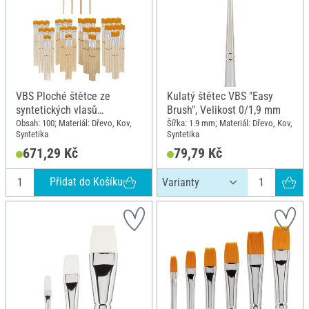
VBS Ploché štětce ze
Kulatý štětec VBS "Easy
syntetických vlasů
Brush", Velikost 0/1,9 mm
"Assorted", 100 kusů
Obsah: 100; Materiál: Dřevo, Kov,
Šířka: 1.9 mm; Materiál: Dřevo, Kov,
Syntetika
Syntetika
671,29 Kč
79,79 Kč
Přidat do Košíku