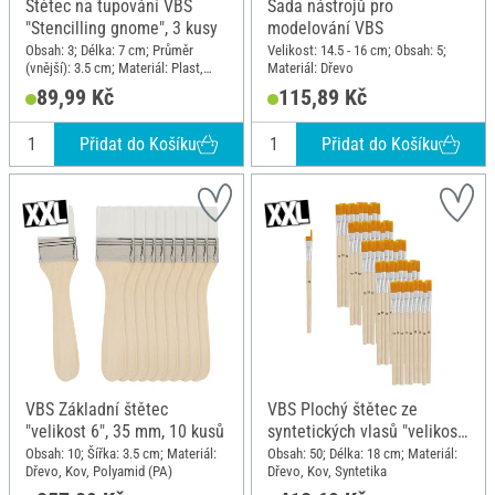
Štětec na tupování VBS
Sada nástrojů pro
"Stencilling gnome", 3 kusy
modelování VBS
Obsah: 3; Délka: 7 cm; Průměr
Velikost: 14.5 - 16 cm; Obsah: 5;
(vnější): 3.5 cm; Materiál: Plast,
Materiál: Dřevo
Syntetika
89,99 Kč
115,89 Kč
Přidat do Košíku
Přidat do Košíku
VBS Základní štětec
VBS Plochý štětec ze
"velikost 6", 35 mm, 10 kusů
syntetických vlasů "velikost
12", 50 kusů
Obsah: 10; Šířka: 3.5 cm; Materiál:
Obsah: 50; Délka: 18 cm; Materiál:
Dřevo, Kov, Polyamid (PA)
Dřevo, Kov, Syntetika