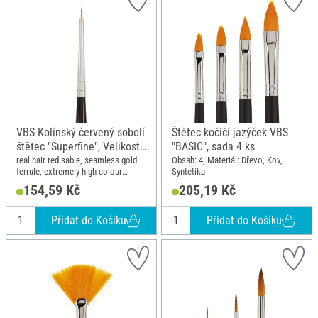
VBS Kolínský červený sobolí
Štětec kočičí jazýček VBS
štětec "Superfine", Velikost
"BASIC", sada 4 ks
10/0
real hair red sable, seamless gold
Obsah: 4; Materiál: Dřevo, Kov,
ferrule, extremely high colour
Syntetika
absorption
154,59 Kč
205,19 Kč
Přidat do Košíku
Přidat do Košíku