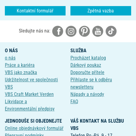
Kontaktní formulář
Zpětná vazba
Sledujte nás na:
O NÁS
SLUŽBA
o nás
Procházet katalog
Práce a kariéra
Dárkový poukaz
VBS jako značka
Doporučte přítele
Udržitelnost ve společnosti
Přihlaste se k odběru
VBS
newsletteru
VBS Craft Market Verden
Nápady a návody
Likvidace a
FAQ
Environmentální předpisy
JEDNODUŠE SI OBJEDNEJTE
VÁŠ KONTAKT NA SLUŽBU
Online objednávkový formulář
VBS
Přepravní podmínky
Telefon Po.-Pá. 9 - 17