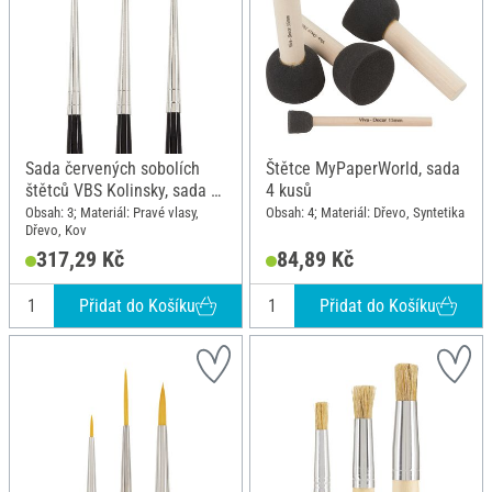
Sada červených sobolích
Štětce MyPaperWorld, sada
štětců VBS Kolinsky, sada 3
4 kusů
ks
Obsah: 3; Materiál: Pravé vlasy,
Obsah: 4; Materiál: Dřevo, Syntetika
Dřevo, Kov
317,29 Kč
84,89 Kč
Přidat do Košíku
Přidat do Košíku