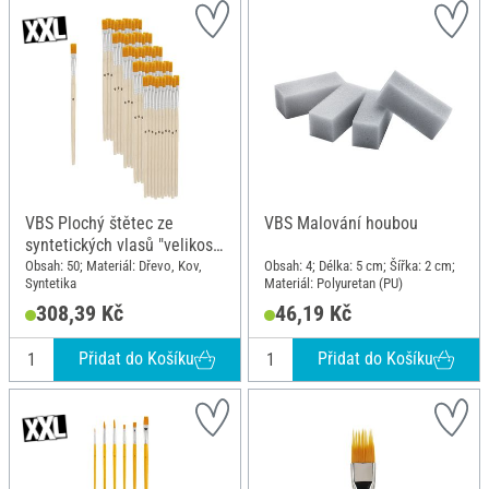
VBS Plochý štětec ze
VBS Malování houbou
syntetických vlasů "velikost
6", 50 kusů
Obsah: 50; Materiál: Dřevo, Kov,
Obsah: 4; Délka: 5 cm; Šířka: 2 cm;
Syntetika
Materiál: Polyuretan (PU)
308,39 Kč
46,19 Kč
Přidat do Košíku
Přidat do Košíku