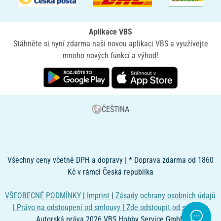
Aplikace VBS
Stáhněte si nyní zdarma naši novou aplikaci VBS a využívejte
mnoho nových funkcí a výhod!
ČEŠTINA
Všechny ceny včetně DPH a dopravy | * Doprava zdarma od 1860
Kč v rámci Česká republika
VŠEOBECNÉ PODMÍNKY
|
Imprint
|
Zásady ochrany osobních údajů
|
Právo na odstoupení od smlouvy
|
Zde odstoupit od smlouvy
Autorská práva 2026 VBS Hobby Service GmbH