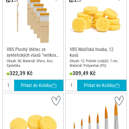
VBS Plochý štětec ze
VBS Malířská houba, 12
syntetických vlasů "velikost
kusů
8", 50 kusů
Obsah: 50; Materiál: Dřevo, Kov,
Obsah: 12; Průměr (vnější): 7 cm;
Syntetika
Materiál: Polyuretan (PU)
322,39 Kč
309,49 Kč
Přidat do Košíku
Přidat do Košíku