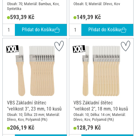
"Assorted", 70 kusů
Obsah: 70; Materiál: Bambus, Kov,
Obsah: 5; Materiál: Dřevo, Kov
Syntetika
593,39 Kč
149,39 Kč
Přidat do Košíku
Přidat do Košíku
VBS Základní štětec
VBS Základní štětec
"velikost 3", 23 mm, 10 kusů
"velikost 2", 18 mm, 10 kusů
Obsah: 10; Šířka: 23 mm; Materiál:
Obsah: 10; Délka: 14 cm; Materiál:
Dřevo, Kov, Polyamid (PA)
Dřevo, Kov, Polyamid (PA)
206,19 Kč
128,79 Kč