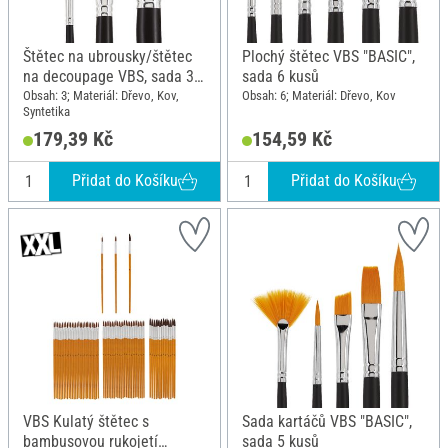
Štětec na ubrousky/štětec
Plochý štětec VBS "BASIC",
na decoupage VBS, sada 3
sada 6 kusů
ks
Obsah: 3; Materiál: Dřevo, Kov,
Obsah: 6; Materiál: Dřevo, Kov
Syntetika
179,39 Kč
154,59 Kč
Přidat do Košíku
Přidat do Košíku
VBS Kulatý štětec s
Sada kartáčů VBS "BASIC",
bambusovou rukojetí
sada 5 kusů