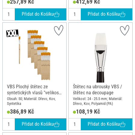
257,89 Kč
412,69 Kč
Přidat do Košíku
Přidat do Košíku
VBS Plochý štětec ze
Štětec na ubrousky VBS /
syntetických vlasů "velikost
štětec na decoupage
10", 50 kusů
Obsah: 50; Materiál: Dřevo, Kov,
Velikost: 24 - 25.5 mm; Materiál:
Syntetika
Dřevo, Kov, Polyamid (PA)
386,89 Kč
108,19 Kč
Přidat do Košíku
Přidat do Košíku