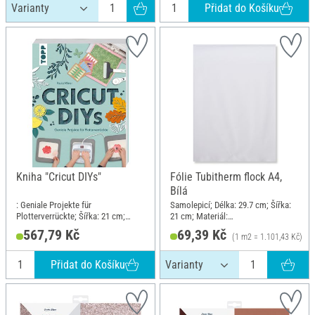
Přidat do Košíku
Kniha "Cricut DIYs"
Fólie Tubitherm flock A4,
Bílá
: Geniale Projekte für
Samolepicí; Délka: 29.7 cm; Šířka:
Plotterverrückte; Šířka: 21 cm;
21 cm; Materiál:
Výška: 28 cm
Polyethylentereftalát (PET)
567,79 Kč
69,39 Kč
(1 m2 = 1.101,43 Kč)
Přidat do Košíku