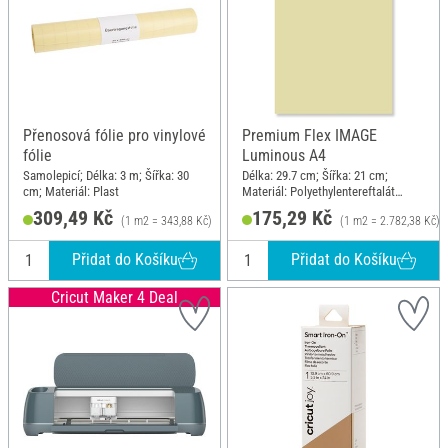
Přenosová fólie pro vinylové
Premium Flex IMAGE
fólie
Luminous A4
Samolepicí; Délka: 3 m; Šířka: 30
Délka: 29.7 cm; Šířka: 21 cm;
cm; Materiál: Plast
Materiál: Polyethylentereftalát
(PET)
309,49 Kč
175,29 Kč
(1 m2 = 343,88 Kč)
(1 m2 = 2.782,38 Kč)
Přidat do Košíku
Přidat do Košíku
Cricut Maker 4 Deal