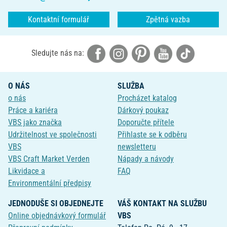
Kontaktní formulář
Zpětná vazba
Sledujte nás na:
O NÁS
SLUŽBA
o nás
Procházet katalog
Práce a kariéra
Dárkový poukaz
VBS jako značka
Doporučte přítele
Udržitelnost ve společnosti
Přihlaste se k odběru
VBS
newsletteru
VBS Craft Market Verden
Nápady a návody
Likvidace a
FAQ
Environmentální předpisy
JEDNODUŠE SI OBJEDNEJTE
VÁŠ KONTAKT NA SLUŽBU
Online objednávkový formulář
VBS