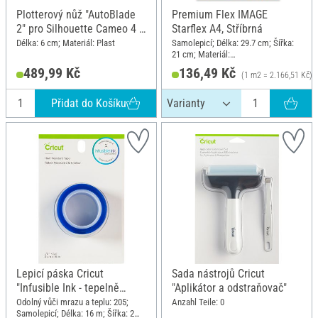
Plotterový nůž "AutoBlade
Premium Flex IMAGE
2" pro Silhouette Cameo 4 a
Starflex A4, Stříbrná
5
Délka: 6 cm; Materiál: Plast
Samolepicí; Délka: 29.7 cm; Šířka:
21 cm; Materiál:
Polyethylentereftalát (PET)
489,99 Kč
136,49 Kč
(1 m2 = 2.166,51 Kč)
Přidat do Košíku
Lepicí páska Cricut
Sada nástrojů Cricut
"Infusible Ink - tepelně
"Aplikátor a odstraňovač"
odolná páska"
Odolný vůči mrazu a teplu: 205;
Anzahl Teile: 0
Samolepicí; Délka: 16 m; Šířka: 2