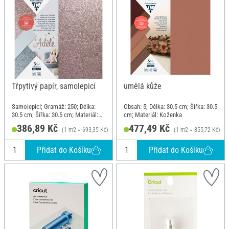
Třpytivý papír, samolepicí
umělá kůže
Samolepicí; Gramáž: 250; Délka:
Obsah: 5; Délka: 30.5 cm; Šířka: 30.5
30.5 cm; Šířka: 30.5 cm; Materiál:
cm; Materiál: Koženka
Papír
386,89 Kč
477,49 Kč
(1 m2 = 693,35 Kč)
(1 m2 = 855,72 Kč)
Přidat do Košíku
Přidat do Košíku