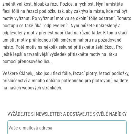
změnit velikost, hloubku řezu Pozice, a rychlost. Nyní umístěte
flexi fólii na řezací podložku tak, aby zakrývala místa, kde má být
motiv vyříznut. Po vyříznutí motivu se okolní fólie odstraní. Tomuto
postupu se také říká "odplevelení". Nyní můžete nakreslený a
odplevelený motiv přenést například na různé látky. K tomu stačí
umístit motiv průhlednou fólií směrem nahoru na požadované
místo. Poté motiv na několik sekund přitiskněte žehličkou. Pro
ještě lepší a trvanlivější výsledek přitiskněte motiv na látku
pomocí přenosového lisu.
Veškeré Článek, jako jsou flexi fólie, řezací plotry, řezací podložky,
příslušenství a mnoho dalšího potřebného pro plotrování, najdete
na našich webových stránkách.
VYŽÁDEJTE SI NEWSLETTER A DOSTÁVEJTE SKVĚLÉ NABÍDKY