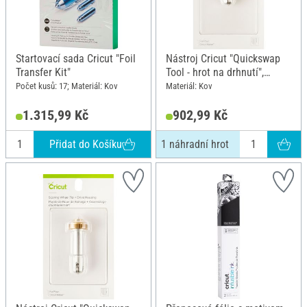
Startovací sada Cricut "Foil
Nástroj Cricut "Quickswap
Transfer Kit"
Tool - hrot na drhnutí",
skládací hrot, 1 náhradní
Počet kusů: 17; Materiál: Kov
Materiál: Kov
hrot
1.315,99 Kč
902,99 Kč
Přidat do Košíku
1 náhradní hrot