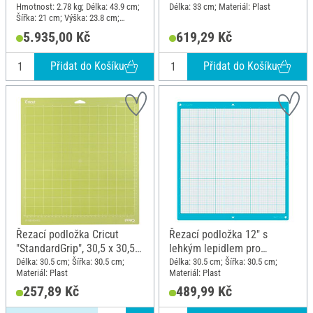
Hmotnost: 2.78 kg; Délka: 43.9 cm;
Délka: 33 cm; Materiál: Plast
Šířka: 21 cm; Výška: 23.8 cm;
Materiál: Plast
5.935,00 Kč
619,29 Kč
Přidat do Košíku
Přidat do Košíku
Řezací podložka Cricut
Řezací podložka 12" s
"StandardGrip", 30,5 x 30,5
lehkým lepidlem pro
cm
Silhouette Cameo
Délka: 30.5 cm; Šířka: 30.5 cm;
Délka: 30.5 cm; Šířka: 30.5 cm;
Materiál: Plast
Materiál: Plast
257,89 Kč
489,99 Kč