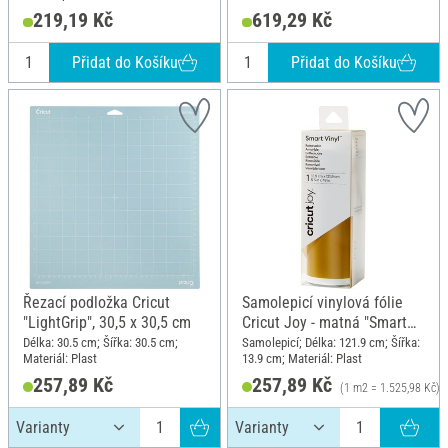
cm; Materiál: Plast
219,19 Kč
619,29 Kč
Přidat do Košíku
Přidat do Košíku
Řezací podložka Cricut
Samolepicí vinylová fólie
"LightGrip", 30,5 x 30,5 cm
Cricut Joy - matná "Smart
Vinyl - odstranitelná", 13,9 x
Délka: 30.5 cm; Šířka: 30.5 cm;
Samolepicí; Délka: 121.9 cm; Šířka:
Materiál: Plast
13.9 cm; Materiál: Plast
121,9 cm, Zlatá
257,89 Kč
257,89 Kč
(1 m2 = 1.525,98 Kč)