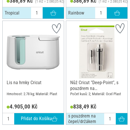
386,89 Kč
386,89 Kč
(1 m2 = 2.080,05 Kč)
(1 m2 = 2.080,05 Kč)
Tropical
Rainbow
Lis na hrnky Cricut
Nůž Cricut "Deep-Point", s
pouzdrem na
čepel/držákem
Hmotnost: 2.78 kg; Materiál: Plast
Počet kusů: 2; Materiál: Ocel Plast
4.905,00 Kč
838,49 Kč
s pouzdrem na
Přidat do Košíku
čepel/držákem