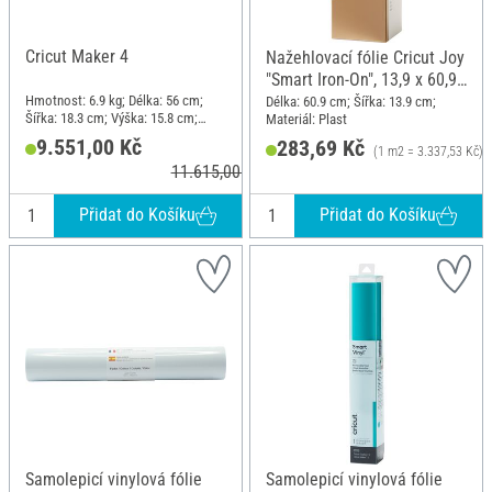
Cricut Maker 4
Nažehlovací fólie Cricut Joy
"Smart Iron-On", 13,9 x 60,9
cm, Zlatá
Hmotnost: 6.9 kg; Délka: 56 cm;
Délka: 60.9 cm; Šířka: 13.9 cm;
Šířka: 18.3 cm; Výška: 15.8 cm;
Materiál: Plast
Materiál: Plast
9.551,00 Kč
283,69 Kč
(1 m2 = 3.337,53 Kč)
11.615,00 Kč
Přidat do Košíku
Přidat do Košíku
Samolepicí vinylová fólie
Samolepicí vinylová fólie