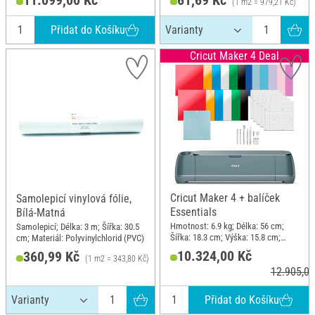
11.099,00 Kč
61,69 Kč
(1 m2 = 979,21 Kč)
Přidat do Košíku
Cricut Maker 4 Deal
Cricut Maker 4 + balíček
Samolepicí vinylová fólie,
Essentials
Bílá-Matná
Hmotnost: 6.9 kg; Délka: 56 cm;
Samolepicí; Délka: 3 m; Šířka: 30.5
Šířka: 18.3 cm; Výška: 15.8 cm;
cm; Materiál: Polyvinylchlorid (PVC)
Materiál: Plast
10.324,00 Kč
360,99 Kč
(1 m2 = 343,80 Kč)
12.905,00
Přidat do Košíku