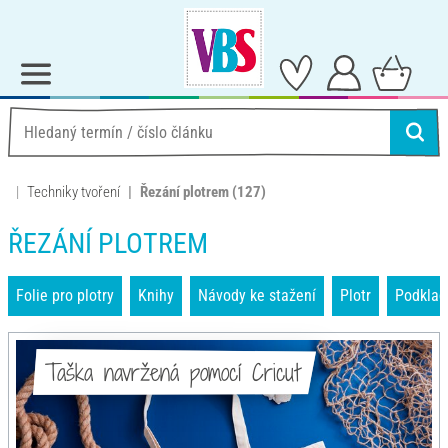
Techniky tvoření
Řezání plotrem
(127)
ŘEZÁNÍ PLOTREM
Folie pro plotry
Knihy
Návody ke stažení
Plotr
Podklad
Taška navržená pomocí Cricut