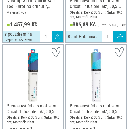
Nástroj Cricut "Quickswap
Přenosová fólie s motivem
Tool - hrot na drhnutí",
Cricut "Infusible Ink", 30,5 x
skládací hrot, s pouzdrem
30,5 cm, Black Botanicals
Materiál: Kov
Obsah: 2; Délka: 30.5 cm; Šířka: 30.5
cm; Materiál: Plast
na čepel/držákem
1.457,99 Kč
386,89 Kč
(1 m2 = 2.080,05 Kč)
s pouzdrem na
Black Botanicals
čepel/držákem
Přenosová fólie s motivem
Přenosová fólie s motivem
Cricut "Infusible Ink", 30,5 x
Cricut "Infusible Ink", 30,5 x
30,5 cm, Tropical
30,5 cm, Rainbow
Obsah: 2; Délka: 30.5 cm; Šířka: 30.5
Obsah: 2; Délka: 30.5 cm; Šířka: 30.5
cm; Materiál: Plast
cm; Materiál: Plast