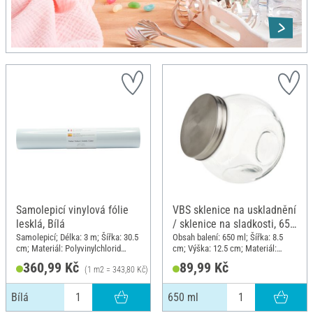
Samolepicí vinylová fólie
VBS sklenice na uskladnění
lesklá, Bílá
/ sklenice na sladkosti, 650
ml
Samolepicí; Délka: 3 m; Šířka: 30.5
Obsah balení: 650 ml; Šířka: 8.5
cm; Materiál: Polyvinylchlorid
cm; Výška: 12.5 cm; Materiál:
(PVC)
Nerezová ocel, Sklo
360,99 Kč
89,99 Kč
(1 m2 = 343,80 Kč)
Bílá
650 ml