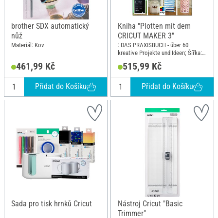
brother SDX automatický
Kniha "Plotten mit dem
nůž
CRICUT MAKER 3"
Materiál: Kov
: DAS PRAXISBUCH - über 60
kreative Projekte und Ideen; Šířka:
19 cm; Výška: 26 cm
461,99 Kč
515,99 Kč
Přidat do Košíku
Přidat do Košíku
Sada pro tisk hrnků Cricut
Nástroj Cricut "Basic
Trimmer"