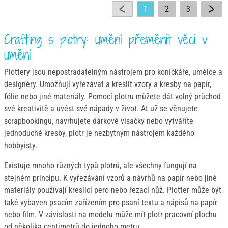
1
2
3
Crafting s plotry: umění přeměnit věci v
umění
Plottery jsou nepostradatelným nástrojem pro koníčkáře, umělce a
designéry. Umožňují vyřezávat a kreslit vzory a kresby na papír,
fólie nebo jiné materiály. Pomocí plotru můžete dát volný průchod
své kreativitě a uvést své nápady v život. Ať už se věnujete
scrapbookingu, navrhujete dárkové visačky nebo vytváříte
jednoduché kresby, plotr je nezbytným nástrojem každého
hobbyisty.
Existuje mnoho různých typů plotrů, ale všechny fungují na
stejném principu. K vyřezávání vzorů a návrhů na papír nebo jiné
materiály používají kreslicí pero nebo řezací nůž. Plotter může být
také vybaven psacím zařízením pro psaní textu a nápisů na papír
nebo film. V závislosti na modelu může mít plotr pracovní plochu
od několika centimetrů do jednoho metru.