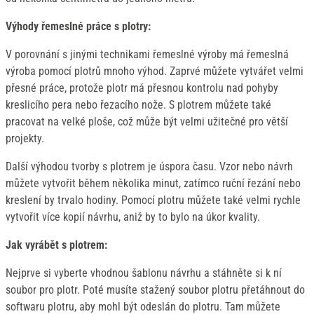
Výhody řemeslné práce s plotry:
V porovnání s jinými technikami řemeslné výroby má řemeslná
výroba pomocí plotrů mnoho výhod. Zaprvé můžete vytvářet velmi
přesné práce, protože plotr má přesnou kontrolu nad pohyby
kreslicího pera nebo řezacího nože. S plotrem můžete také
pracovat na velké ploše, což může být velmi užitečné pro větší
projekty.
Další výhodou tvorby s plotrem je úspora času. Vzor nebo návrh
můžete vytvořit během několika minut, zatímco ruční řezání nebo
kreslení by trvalo hodiny. Pomocí plotru můžete také velmi rychle
vytvořit více kopií návrhu, aniž by to bylo na úkor kvality.
Jak vyrábět s plotrem:
Nejprve si vyberte vhodnou šablonu návrhu a stáhněte si k ní
soubor pro plotr. Poté musíte stažený soubor plotru přetáhnout do
softwaru plotru, aby mohl být odeslán do plotru. Tam můžete