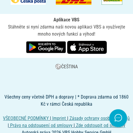
Aplikace VBS
Stáhněte si nyní zdarma naši novou aplikaci VBS a využívejte
mnoho nových funkcí a výhod!
ČEŠTINA
Všechny ceny včetně DPH a dopravy | * Doprava zdarma od 1860
Kč v rámci Česká republika
VŠEOBECNÉ PODMÍNKY
|
Imprint
|
Zásady ochrany osobních údajů
|
Právo na odstoupení od smlouvy
|
Zde odstoupit od smlouvy
Autorská práva 2026 VBS Hobby Service GmbH