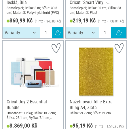
lesklá, Bílá
Cricut "Smart Vinyl -
Removable", 33 x 90 cm,
Samolepicí; Délka: 3 m; Šířka: 30.5
Samolepicí; Délka: 90 cm; Šířka: 33
cm; Materiál: Polyvinylchlorid (PVC)
cm; Materiál: Plast
Aqua
360,99 Kč
219,19 Kč
(1 m2 = 343,80 Kč)
(1 m2 = 738,01 Kč)
Cricut Joy 2 Essential
Nažehlovací fólie Extra
Bundle
Bling A4, Zlatá
Hmotnost: 1.2 kg; Délka: 13.7 cm;
Délka: 29.7 cm; Šířka: 21 cm
Šířka: 23.1 cm; Výška: 7.1 cm;
Materiál: Plast
3.869,00 Kč
95,19 Kč
(1 m2 = 1.510,95 Kč)