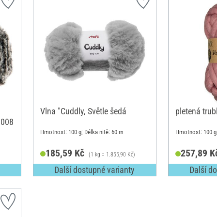
Vlna "Cuddly, Světle šedá
pletená trub
 008
Hmotnost: 100 g; Délka nitě: 60 m
Hmotnost: 100 g;
185,59 Kč
257,89 K
(1 kg = 1.855,90 Kč)
Další dostupné varianty
Další d