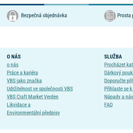
Bezpečná objednávka
Prosta 
O NÁS
SLUŽBA
o nás
Procházet ka
Práce a kariéra
Dárkový pou
VBS jako značka
Doporučte pří
Udržitelnost ve společnosti VBS
Přihlaste se 
VBS Craft Market Verden
Nápady a ná
Likvidace a
FAQ
Environmentální předpisy