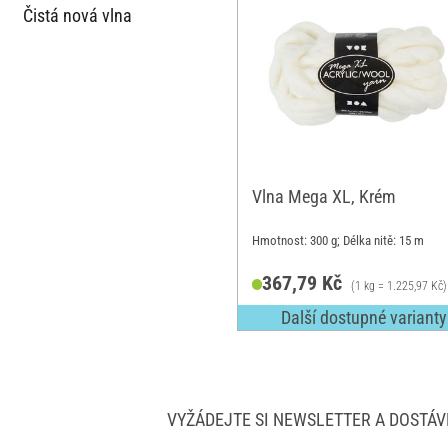
Čistá nová vlna
Vlna Mega XL, Krém
Hmotnost: 300 g; Délka nitě: 15 m
367,79 Kč
(1 kg = 1.225,97 Kč)
Další dostupné varianty
VYŽÁDEJTE SI NEWSLETTER A DOSTÁV