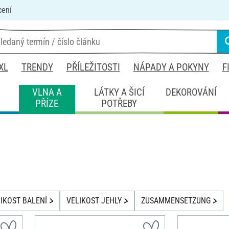
cení
XL
TRENDY
PŘÍLEŽITOSTI
NÁPADY A POKYNY
F
É
VLNA A
LÁTKY A ŠICÍ
DEKOROVÁNÍ
PŘÍZE
POTŘEBY
IKOST BALENÍ
VELIKOST JEHLY
ZUSAMMENSETZUNG