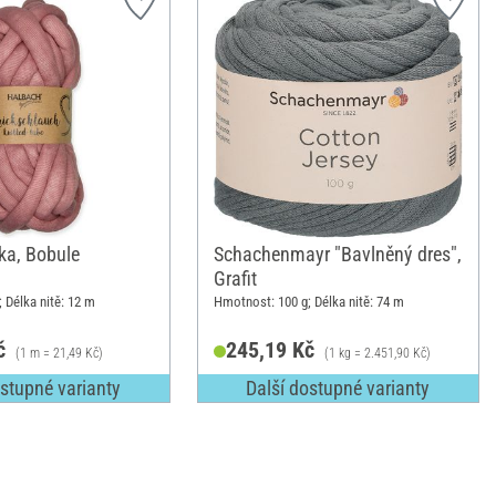
ka, Bobule
Schachenmayr "Bavlněný dres",
Grafit
 Délka nitě: 12 m
Hmotnost: 100 g; Délka nitě: 74 m
č
245,19 Kč
(1 m = 21,49 Kč)
(1 kg = 2.451,90 Kč)
ostupné varianty
Další dostupné varianty