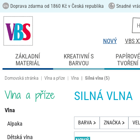
Doprava zdarma od 1860 Kč v Česká republika
Snadné vrá
NOVÝ
VBS X
ZÁKLADNÍ
KREATIVNÍ S
PAPÍROV
MATERIÁL
BARVOU
TVOŘENÍ
Domovská stránka
Vlna a příze
Vlna
Silná vlna
(5)
Vlna a příze
SILNÁ VLNA
Vlna
BARVA
ZNAČKA
VEL
Alpaka
Dětská vlna