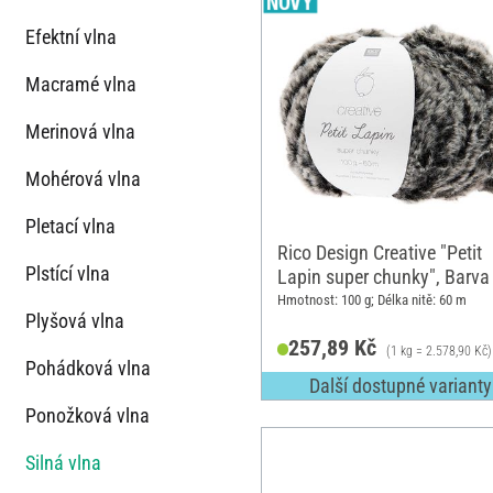
Efektní vlna
Macramé vlna
Merinová vlna
Mohérová vlna
Pletací vlna
Rico Design Creative "Petit
Plstící vlna
Lapin super chunky", Barva
Hmotnost: 100 g; Délka nitě: 60 m
Plyšová vlna
257,89 Kč
(1 kg = 2.578,90 Kč)
Pohádková vlna
Další dostupné varianty
Ponožková vlna
Silná vlna