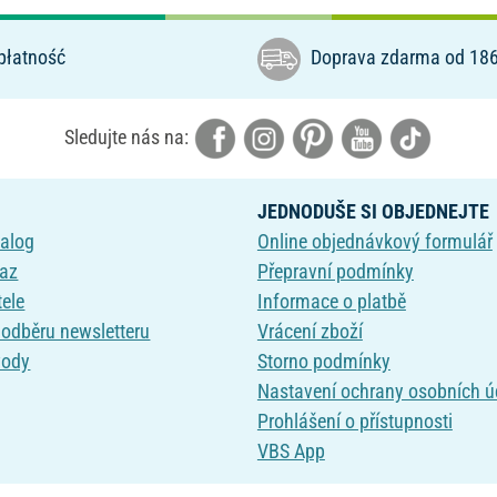
płatność
Doprava zdarma od 186
Sledujte nás na:
JEDNODUŠE SI OBJEDNEJTE
talog
Online objednávkový formulář
kaz
Přepravní podmínky
tele
Informace o platbě
k odběru newsletteru
Vrácení zboží
vody
Storno podmínky
Nastavení ochrany osobních ú
Prohlášení o přístupnosti
VBS App