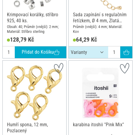
Krimpovací korálky, stříbro
Sada zapínání s regulačním
925, 40 ks.
řetízkem, Ø 4 mm, Zlatá
barva
Obsah: 40; Průměr (vnější): 2 mm;
Průměr (vnější): 4 mm; Materiál:
Materiál: Stříbro sterling
Kov
128,79 Kč
64,29 Kč
Přidat do Košíku
Humří spona, 12 mm,
karabina itoshii "Pink Mix"
Pozlacený