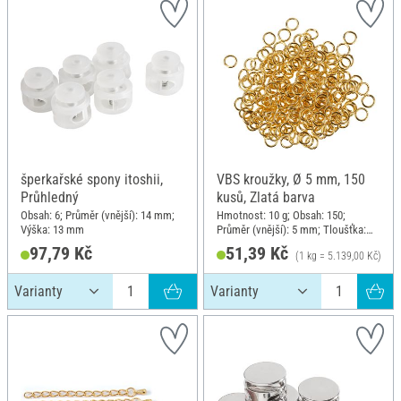
šperkařské spony itoshii,
VBS kroužky, Ø 5 mm, 150
Průhledný
kusů, Zlatá barva
Obsah: 6; Průměr (vnější): 14 mm;
Hmotnost: 10 g; Obsah: 150;
Výška: 13 mm
Průměr (vnější): 5 mm; Tloušťka:
0.94 mm
97,79 Kč
51,39 Kč
(1 kg = 5.139,00 Kč)