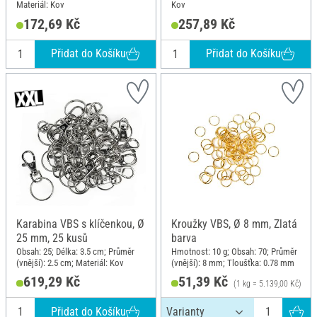
Materiál: Kov
Kov
172,69 Kč
257,89 Kč
Přidat do Košíku
Přidat do Košíku
Karabina VBS s klíčenkou, Ø
Kroužky VBS, Ø 8 mm, Zlatá
25 mm, 25 kusů
barva
Obsah: 25; Délka: 3.5 cm; Průměr
Hmotnost: 10 g; Obsah: 70; Průměr
(vnější): 2.5 cm; Materiál: Kov
(vnější): 8 mm; Tloušťka: 0.78 mm
619,29 Kč
51,39 Kč
(1 kg = 5.139,00 Kč)
Přidat do Košíku