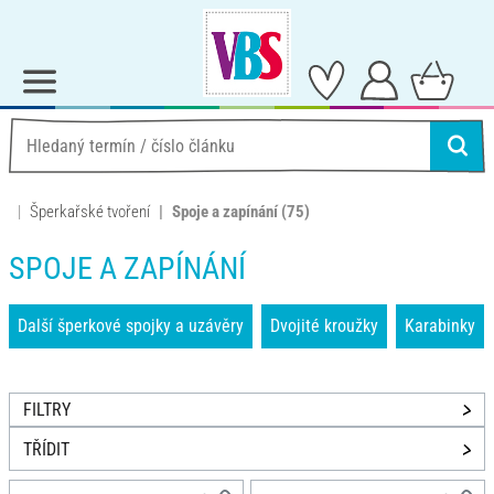
Šperkařské tvoření
Spoje a zapínání
(75)
SPOJE A ZAPÍNÁNÍ
Další šperkové spojky a uzávěry
Dvojité kroužky
Karabinky
FILTRY
TŘÍDIT