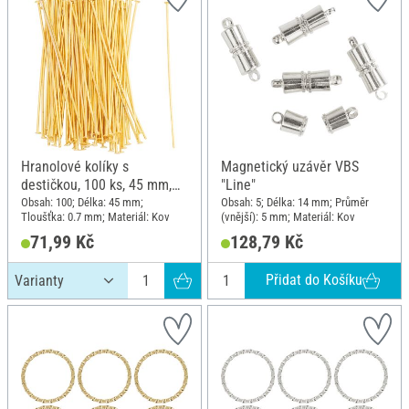
Hranolové kolíky s
Magnetický uzávěr VBS
destičkou, 100 ks, 45 mm,
"Line"
Pozlacený
Obsah: 100; Délka: 45 mm;
Obsah: 5; Délka: 14 mm; Průměr
Tloušťka: 0.7 mm; Materiál: Kov
(vnější): 5 mm; Materiál: Kov
71,99 Kč
128,79 Kč
Přidat do Košíku