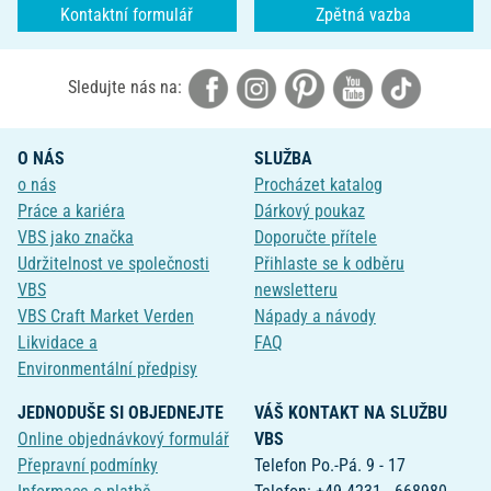
Kontaktní formulář
Zpětná vazba
Sledujte nás na:
O NÁS
SLUŽBA
o nás
Procházet katalog
Práce a kariéra
Dárkový poukaz
VBS jako značka
Doporučte přítele
Udržitelnost ve společnosti
Přihlaste se k odběru
VBS
newsletteru
VBS Craft Market Verden
Nápady a návody
Likvidace a
FAQ
Environmentální předpisy
JEDNODUŠE SI OBJEDNEJTE
VÁŠ KONTAKT NA SLUŽBU
Online objednávkový formulář
VBS
Přepravní podmínky
Telefon Po.-Pá. 9 - 17