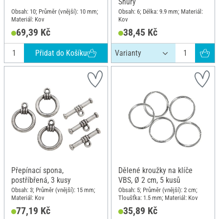
Šňůry
Obsah: 10; Průměr (vnější): 10 mm;
Obsah: 6; Délka: 9.9 mm; Materiál:
Materiál: Kov
Kov
69,39 Kč
38,45 Kč
Přidat do Košíku
Přepínací spona,
Dělené kroužky na klíče
postříbřená, 3 kusy
VBS, Ø 2 cm, 5 kusů
Obsah: 3; Průměr (vnější): 15 mm;
Obsah: 5; Průměr (vnější): 2 cm;
Materiál: Kov
Tloušťka: 1.5 mm; Materiál: Kov
77,19 Kč
35,89 Kč