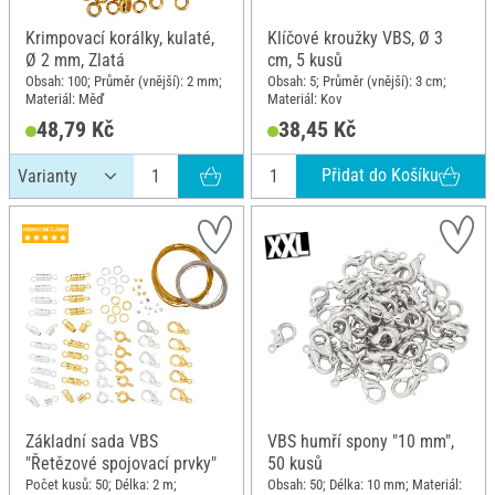
Krimpovací korálky, kulaté,
Klíčové kroužky VBS, Ø 3
Ø 2 mm, Zlatá
cm, 5 kusů
Obsah: 100; Průměr (vnější): 2 mm;
Obsah: 5; Průměr (vnější): 3 cm;
Materiál: Měď
Materiál: Kov
48,79 Kč
38,45 Kč
Přidat do Košíku
Základní sada VBS
VBS humří spony "10 mm",
"Řetězové spojovací prvky"
50 kusů
Počet kusů: 50; Délka: 2 m;
Obsah: 50; Délka: 10 mm; Materiál: