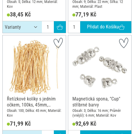
Obsah: 5; Délka: 12 mm; Materiál:
Obsah: 9; Délka: 22 mm; Šířka: 12
Kov
mm; Materiál: Plast
38,45 Kč
77,19 Kč
Přidat do Košíku
Řetízkové kolíky s jedním
Magnetická spona, "Cup"
očkem, 100ks, 45mm,
stříbrné barvy
Pozlacený
Obsah: 100; Délka: 45 mm; Materiál:
Obsah: 3; Délka: 16 mm; Průměr
Kov
(vnější): 6 mm; Materiál: Kov
71,99 Kč
92,69 Kč