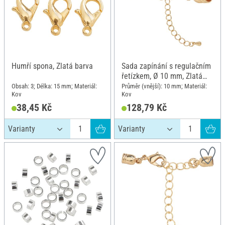
Humří spona, Zlatá barva
Sada zapínání s regulačním
řetízkem, Ø 10 mm, Zlatá
barva
Obsah: 3; Délka: 15 mm; Materiál:
Průměr (vnější): 10 mm; Materiál:
Kov
Kov
38,45 Kč
128,79 Kč