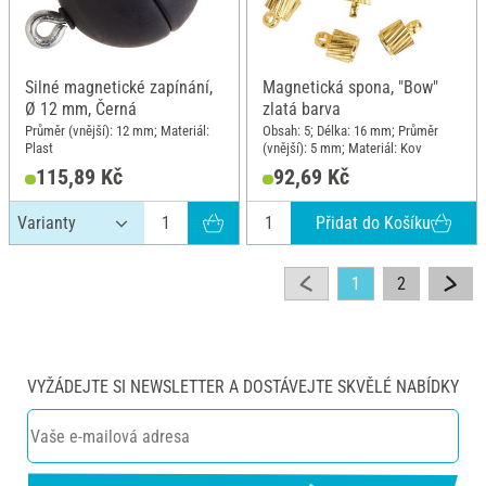
Silné magnetické zapínání,
Magnetická spona, "Bow"
Ø 12 mm, Černá
zlatá barva
Průměr (vnější): 12 mm; Materiál:
Obsah: 5; Délka: 16 mm; Průměr
Plast
(vnější): 5 mm; Materiál: Kov
115,89 Kč
92,69 Kč
Přidat do Košíku
1
2
VYŽÁDEJTE SI NEWSLETTER A DOSTÁVEJTE SKVĚLÉ NABÍDKY