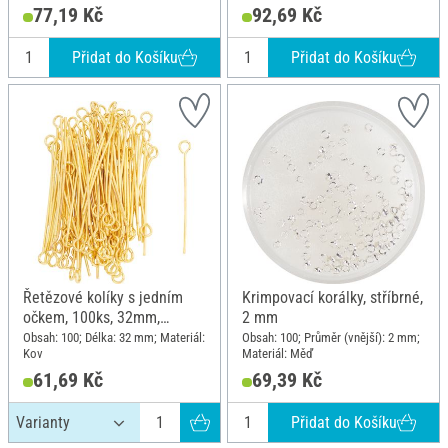
77,19 Kč
92,69 Kč
Přidat do Košíku
Přidat do Košíku
Řetězové kolíky s jedním
Krimpovací korálky, stříbrné,
očkem, 100ks, 32mm,
2 mm
Pozlacený
Obsah: 100; Délka: 32 mm; Materiál:
Obsah: 100; Průměr (vnější): 2 mm;
Kov
Materiál: Měď
61,69 Kč
69,39 Kč
Přidat do Košíku