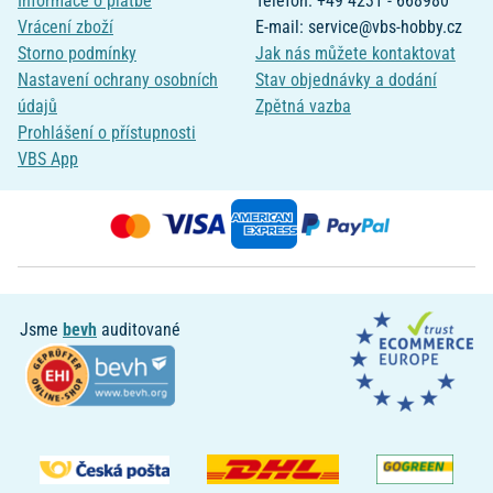
Informace o platbě
Telefon: +49 4231 - 668980
Vrácení zboží
E-mail: service@vbs-hobby.cz
Storno podmínky
Jak nás můžete kontaktovat
Nastavení ochrany osobních
Stav objednávky a dodání
údajů
Zpětná vazba
Prohlášení o přístupnosti
VBS App
Jsme
bevh
auditované