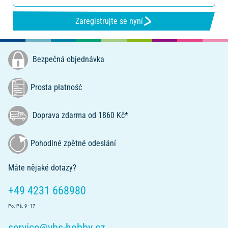
Zaregistrujte se nyní
Bezpečná objednávka
Prosta płatność
Doprava zdarma od 1860 Kč*
Pohodlné zpětné odeslání
Máte nějaké dotazy?
+49 4231 668980
Po.-Pá. 9 - 17
service@vbs-hobby.cz