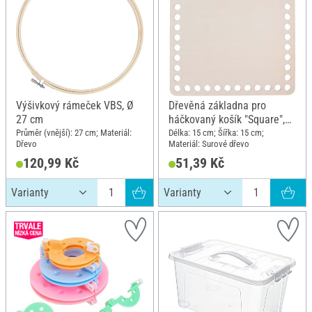
Výšivkový rámeček VBS, Ø
Dřevěná základna pro
27 cm
háčkovaný košík "Square",
15 x 15 cm
Průměr (vnější): 27 cm; Materiál:
Délka: 15 cm; Šířka: 15 cm;
Dřevo
Materiál: Surové dřevo
120,99 Kč
51,39 Kč