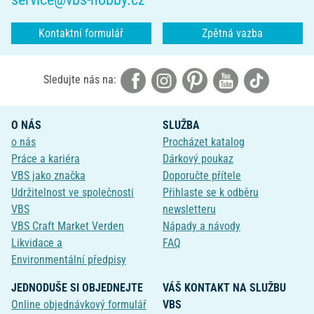
Kontaktní formulář
Zpětná vazba
Sledujte nás na:
O NÁS
SLUŽBA
o nás
Procházet katalog
Práce a kariéra
Dárkový poukaz
VBS jako značka
Doporučte přítele
Udržitelnost ve společnosti
Přihlaste se k odběru
VBS
newsletteru
VBS Craft Market Verden
Nápady a návody
Likvidace a
FAQ
Environmentální předpisy
JEDNODUŠE SI OBJEDNEJTE
VÁŠ KONTAKT NA SLUŽBU
Online objednávkový formulář
VBS