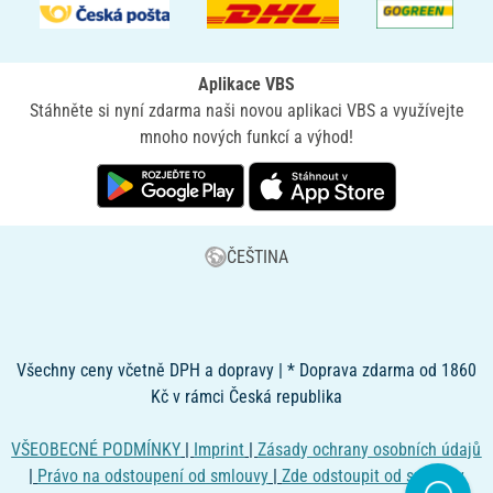
Aplikace VBS
Stáhněte si nyní zdarma naši novou aplikaci VBS a využívejte
mnoho nových funkcí a výhod!
ČEŠTINA
Všechny ceny včetně DPH a dopravy | * Doprava zdarma od 1860
Kč v rámci Česká republika
VŠEOBECNÉ PODMÍNKY
|
Imprint
|
Zásady ochrany osobních údajů
|
Právo na odstoupení od smlouvy
|
Zde odstoupit od smlouvy