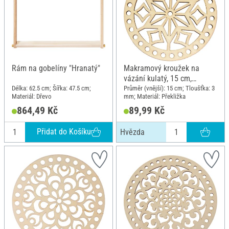
Rám na gobelíny "Hranatý"
Makramový kroužek na
vázání kulatý, 15 cm,
Hvězda
Délka: 62.5 cm; Šířka: 47.5 cm;
Průměr (vnější): 15 cm; Tloušťka: 3
Materiál: Dřevo
mm; Materiál: Překližka
864,49 Kč
89,99 Kč
Přidat do Košíku
Hvězda