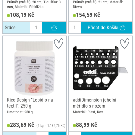
Průměr (vnější): 20 cm; Tloušťka: 3
Průměr (vnější): 21 cm; Materiál:
mm; Materiál: Překližka
Dřevo
108,19 Kč
154,59 Kč
Přidat do Košíku
Srdce
Rico Design "Lepidlo na
addiDimension jehelní
textil", 250 g
měřidlo s nožem
Hmotnost: 250 g
Materiál: Plast, Kov
283,69 Kč
88,99 Kč
(1 kg = 1.134,76 Kč)