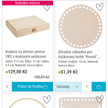
Nabídka měsíce
Krabice na pletací jehlice
Dřevěná základna pro
VBS s kruhovým průřezem
háčkovaný košík "Round", 15
cm
Délka: 21.5 cm; Šířka: 17 cm; Výška:
Průměr (vnější): 15 cm; Materiál:
3.5 cm; Materiál: Surové dřevo
Surové dřevo
129,00 Kč
51,39 Kč
180,39 Kč
Přidat do Košíku