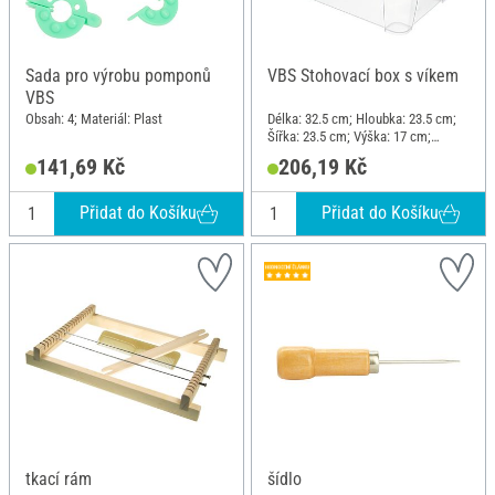
Sada pro výrobu pomponů
VBS Stohovací box s víkem
VBS
Obsah: 4; Materiál: Plast
Délka: 32.5 cm; Hloubka: 23.5 cm;
Šířka: 23.5 cm; Výška: 17 cm;
Materiál: Plast
141,69 Kč
206,19 Kč
Přidat do Košíku
Přidat do Košíku
tkací rám
šídlo