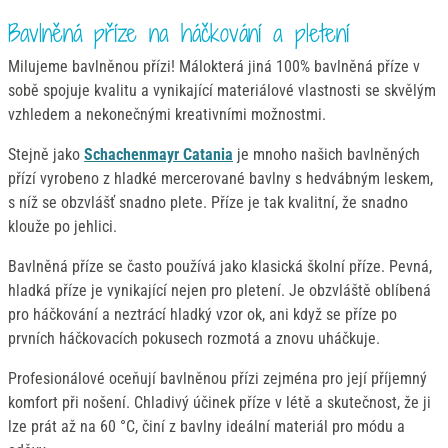
Bavlněná příze na háčkování a pletení
Milujeme bavlněnou přízi! Málokterá jiná 100% bavlněná příze v
sobě spojuje kvalitu a vynikající materiálové vlastnosti se skvělým
vzhledem a nekonečnými kreativními možnostmi.
Stejně jako
Schachenmayr Catania
je mnoho našich bavlněných
přízí vyrobeno z hladké mercerované bavlny s hedvábným leskem,
s níž se obzvlášť snadno plete. Příze je tak kvalitní, že snadno
klouže po jehlici.
Bavlněná příze se často používá jako klasická školní příze. Pevná,
hladká příze je vynikající nejen pro pletení. Je obzvláště oblíbená
pro háčkování a neztrácí hladký vzor ok, ani když se příze po
prvních háčkovacích pokusech rozmotá a znovu uháčkuje.
Profesionálové oceňují bavlněnou přízi zejména pro její příjemný
komfort při nošení. Chladivý účinek příze v létě a skutečnost, že ji
lze prát až na 60 °C, činí z bavlny ideální materiál pro módu a