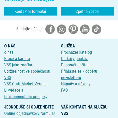
Kontaktní formulář
Zpětná vazba
Sledujte nás na:
O NÁS
SLUŽBA
o nás
Procházet katalog
Práce a kariéra
Dárkový poukaz
VBS jako značka
Doporučte přítele
Udržitelnost ve společnosti
Přihlaste se k odběru
VBS
newsletteru
VBS Craft Market Verden
Nápady a návody
Likvidace a
FAQ
Environmentální předpisy
JEDNODUŠE SI OBJEDNEJTE
VÁŠ KONTAKT NA SLUŽBU
Online objednávkový formulář
VBS