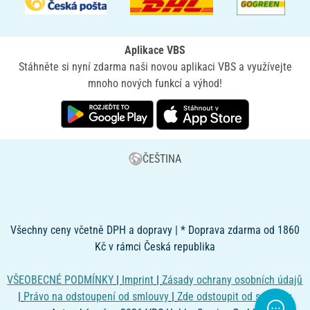
Aplikace VBS
Stáhněte si nyní zdarma naši novou aplikaci VBS a využívejte
mnoho nových funkcí a výhod!
ČEŠTINA
Všechny ceny včetně DPH a dopravy | * Doprava zdarma od 1860
Kč v rámci Česká republika
VŠEOBECNÉ PODMÍNKY
|
Imprint
|
Zásady ochrany osobních údajů
|
Právo na odstoupení od smlouvy
|
Zde odstoupit od smlouvy