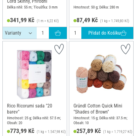
Cord Skinny, Přírodní
Délka nitě: 55 m; Tloušťka: 3 mm
Hmotnost: 50 g; Délka: 280 m
341,99 Kč
87,49 Kč
(1 m = 6,22 Kč)
(1 kg = 1.749,80 Kč)
Přidat do Košíku
Rico Ricorumi sada "20
Gründl Cotton Quick Mini
barev"
"Shades of Brown"
Hmotnost: 25 g; Délka nitě: 57.5 m;
Hmotnost: 15 g; Délka nitě: 37.5 m;
Obsah: 20
Obsah: 10
773,99 Kč
257,89 Kč
(1 kg = 1.547,98 Kč)
(1 kg = 1.719,27 Kč)