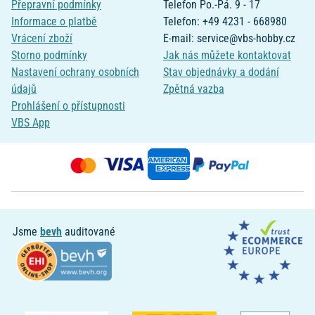
Přepravní podmínky
Telefon Po.-Pá. 9 - 17
Informace o platbě
Telefon: +49 4231 - 668980
Vrácení zboží
E-mail: service@vbs-hobby.cz
Storno podmínky
Jak nás můžete kontaktovat
Nastavení ochrany osobních
Stav objednávky a dodání
údajů
Zpětná vazba
Prohlášení o přístupnosti
VBS App
Jsme
bevh
auditované