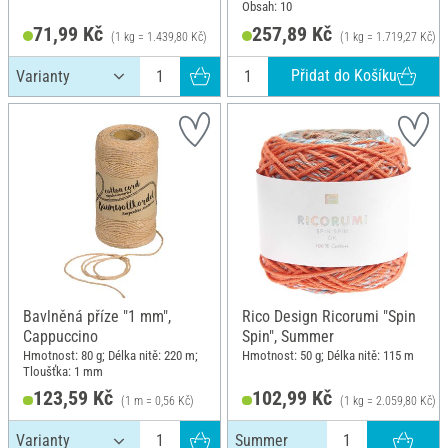
Obsah: 10
71,99 Kč
257,89 Kč
(1 kg = 1.439,80 Kč)
(1 kg = 1.719,27 Kč)
Přidat do Košíku
Bavlněná příze "1 mm",
Rico Design Ricorumi "Spin
Cappuccino
Spin", Summer
Hmotnost: 80 g; Délka nitě: 220 m;
Hmotnost: 50 g; Délka nitě: 115 m
Tloušťka: 1 mm
123,59 Kč
102,99 Kč
(1 m = 0,56 Kč)
(1 kg = 2.059,80 Kč)
Summer