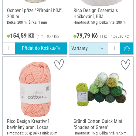
Osnovní příze "Přírodní bílá",
Rico Design Essentials
200 m
Háčkování, Bílá
Délka: 200 m; Šířka: 1 mm
Hmotnost: 50 g; Délka nitě: 280 m
154,59 Kč
79,79 Kč
(1 m = 0,77 Kč)
(1 kg = 1.595,80 Kč)
Přidat do Košíku
Rico Design Kreativní
Gründl Cotton Quick Mini
bavlněný aran, Losos
"Shades of Green"
Hmotnost: 50 g; Délka nitě: 85 m
Hmotnost: 15 g; Délka nitě: 37.5 m;