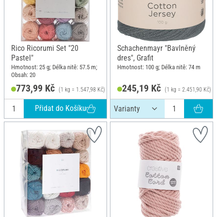
Rico Ricorumi Set "20
Schachenmayr "Bavlněný
Pastel"
dres", Grafit
Hmotnost: 25 g; Délka nitě: 57.5 m;
Hmotnost: 100 g; Délka nitě: 74 m
Obsah: 20
773,99 Kč
245,19 Kč
(1 kg = 1.547,98 Kč)
(1 kg = 2.451,90 Kč)
Přidat do Košíku