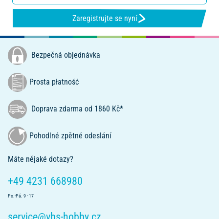
Zaregistrujte se nyní
Bezpečná objednávka
Prosta płatność
Doprava zdarma od 1860 Kč*
Pohodlné zpětné odeslání
Máte nějaké dotazy?
+49 4231 668980
Po.-Pá. 9 - 17
service@vbs-hobby.cz