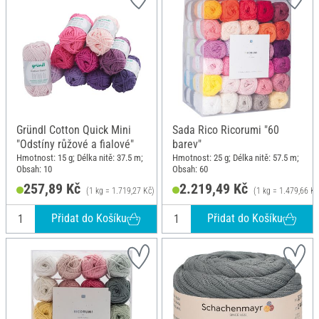
Gründl Cotton Quick Mini
Sada Rico Ricorumi "60
"Odstíny růžové a fialové"
barev"
Hmotnost: 15 g; Délka nitě: 37.5 m;
Hmotnost: 25 g; Délka nitě: 57.5 m;
Obsah: 10
Obsah: 60
257,89 Kč
2.219,49 Kč
(1 kg = 1.719,27 Kč)
(1 kg = 1.479,66 Kč
Přidat do Košíku
Přidat do Košíku