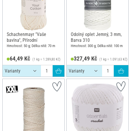
Schachenmayr "Vaše
Odolný oplet Jemný, 3 mm,
bavlna", Přírodní
Barva 310
Hmotnost: 50 g; Délka nitě: 70 m
Hmotnost: 300 g; Délka nitě: 100 m
64,49 Kč
327,49 Kč
(1 kg = 1.289,80 Kč)
(1 kg = 1.091,63 Kč)