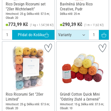
Rico Design Ricorumi set
Bavlněná šňůra Rico
"20er Wichtelwelt"
Creative, Pudr
Hmotnost: 25 g; Délka nitě: 57.5 m;
Délka nitě: 25 m
Obsah: 20
773,99 Kč
290,39 Kč
(1 kg = 1.547,98 Kč)
(1 m = 11,62 Kč)
Přidat do Košíku
Rico Ricorumi Set "20er
Gründl Cotton Quick Mini
Limited"
"Odstíny žluté a červené"
Hmotnost: 25 g; Délka nitě: 57.5 m;
Hmotnost: 15 g; Délka nitě: 37.5 m;
Obsah: 20
Obsah: 10