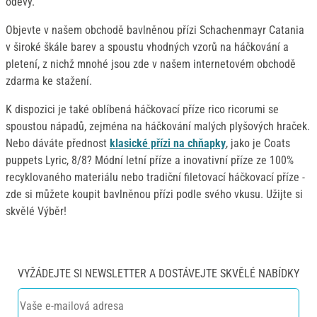
oděvy.
Objevte v našem obchodě bavlněnou přízi Schachenmayr Catania
v široké škále barev a spoustu vhodných vzorů na háčkování a
pletení, z nichž mnohé jsou zde v našem internetovém obchodě
zdarma ke stažení.
K dispozici je také oblíbená háčkovací příze rico ricorumi se
spoustou nápadů, zejména na háčkování malých plyšových hraček.
Nebo dáváte přednost
klasické přízi na chňapky
, jako je Coats
puppets Lyric, 8/8? Módní letní příze a inovativní příze ze 100%
recyklovaného materiálu nebo tradiční filetovací háčkovací příze -
zde si můžete koupit bavlněnou přízi podle svého vkusu. Užijte si
skvělé Výběr!
VYŽÁDEJTE SI NEWSLETTER A DOSTÁVEJTE SKVĚLÉ NABÍDKY