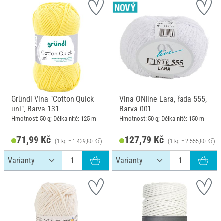
Gründl Vlna "Cotton Quick
Vlna ONline Lara, řada 555,
uni", Barva 131
Barva 001
Hmotnost: 50 g; Délka nitě: 125 m
Hmotnost: 50 g; Délka nitě: 150 m
71,99 Kč
127,79 Kč
(1 kg = 1.439,80 Kč)
(1 kg = 2.555,80 Kč)