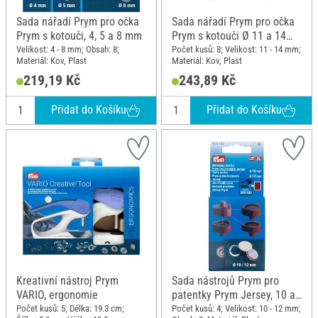
Sada nářadí Prym pro očka
Sada nářadí Prym pro očka
Prym s kotouči, 4, 5 a 8 mm
Prym s kotouči Ø 11 a 14
mm
Velikost: 4 - 8 mm; Obsah: 8;
Počet kusů: 8; Velikost: 11 - 14 mm;
Materiál: Kov, Plast
Materiál: Kov, Plast
219,19 Kč
243,89 Kč
Přidat do Košíku
Přidat do Košíku
Kreativní nástroj Prym
Sada nástrojů Prym pro
VARIO, ergonomie
patentky Prym Jersey, 10 a
12 mm
Počet kusů: 5; Délka: 19.3 cm;
Počet kusů: 4; Velikost: 10 - 12 mm;