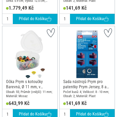
Šířka: 5.9 cm; Výška: 12.5 cm;
Obsah: 2; Materiál: Plast
Materiál: Plast, Kov
1.779,49 Kč
141,69 Kč
Přidat do Košíku
Přidat do Košíku
Očka Prym s kotoučky
Sada nástrojů Prym pro
Barevná, Ø 11 mm, v
patentky Prym Jersey, 8 a
krabičce se srdíčkem
10 mm
Obsah: 55; Průměr (vnější): 11 mm;
Počet kusů: 4; Velikost: 8 - 10 mm;
Materiál: Mosaz
Obsah: 2; Materiál: Plast
643,99 Kč
141,69 Kč
Přidat do Košíku
Přidat do Košíku