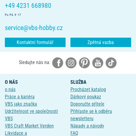
+49 4231 668980
Po.-Pá. 9 - 17
service@vbs-hobby.cz
Kontaktní formulář
Zpětná vazba
Sledujte nás na:
O NÁS
SLUŽBA
o nás
Procházet katalog
Práce a kariéra
Dárkový poukaz
VBS jako značka
Doporučte přítele
Udržitelnost ve společnosti
Přihlaste se k odběru
VBS
newsletteru
VBS Craft Market Verden
Nápady a návody
Likvidace a
FAQ