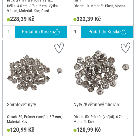
VARIO
Délka: 4.5 cm; Šířka: 2 cm; Výška:
Obsah: 10; Materiál: Plast, Mosaz
9.1 cm; Materiál: Kov, Plast
228,39 Kč
322,39 Kč
Přidat do Košíku
Přidat do Košíku
Spirálové" nýty
Nýty "Květinový filigrán"
Obsah: 50; Průměr (vnější): 6.7 mm;
Obsah: 50; Průměr (vnější): 6.7 mm;
Materiál: Kov
Materiál: Kov
120,99 Kč
120,99 Kč