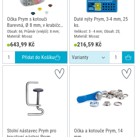
Očka Prym s kotouči
Duté nýty Prym, 3-4 mm, 25
Barevná, Ø 8 mm, v krabičce
ks.
se srdíčky
Obsah: 66; Průměr (vnější): 8 mm;
Velikost: 3 - 4 mm; Obsah: 25;
Materiál: Mosaz
Materiál: Mosaz
643,99 Kč
216,59 Kč
Přidat do Košíku
Stolní nástavec Prym pro
Očka a kotouče Prym, 14
kreativní nástroj Prym
mm