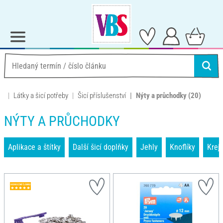
Látky a šicí potřeby
Šicí příslušenství
Nýty a průchodky
(20)
NÝTY A PRŮCHODKY
Aplikace a štítky
Další šicí doplňky
Jehly
Knoflíky
Krej