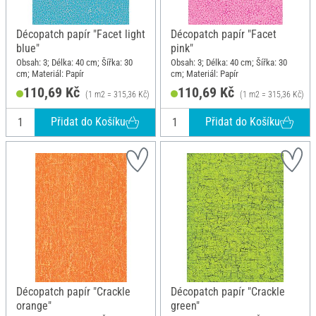
Décopatch papír "Facet light
Décopatch papír "Facet
blue"
pink"
Obsah: 3; Délka: 40 cm; Šířka: 30
Obsah: 3; Délka: 40 cm; Šířka: 30
cm; Materiál: Papír
cm; Materiál: Papír
110,69 Kč
110,69 Kč
(1 m2 = 315,36 Kč)
(1 m2 = 315,36 Kč)
Přidat do Košíku
Přidat do Košíku
Décopatch papír "Crackle
Décopatch papír "Crackle
orange"
green"