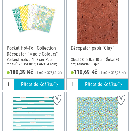
Pocket Hot-Foil Collection
Décopatch papír "Clay"
Décopatch "Magic Colours"
Velikost motivu: 1 - 3 cm; Počet
Obsah: 3; Délka: 40 cm; Šířka: 30
motivů: 4; Obsah: 4; Délka: 40 cm;
cm; Materiál: Papír
Šířka: 30 cm; Materiál: Papír
180,39 Kč
110,69 Kč
(1 m2 = 375,81 Kč)
(1 m2 = 315,36 Kč)
Přidat do Košíku
Přidat do Košíku