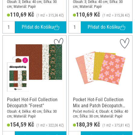
Obsah: 3; Délka: 40 cm; Šířka: 30
Obsah: 3; Délka: 40 cm; Šířka: 30
cm; Materiál: Papír
cm; Materiál: Papír
110,69 Kč
110,69 Kč
(1 m2 = 315,36 Kč)
(1 m2 = 315,36 Kč)
Přidat do Košíku
Přidat do Košíku
Pocket Hot-Foil Collection
Pocket Hot-Foil Collection
Décopatch "Forest"
Mix and Patch Décopatch
"Sunny Flowers"
Obsah: 4; Délka: 40 cm; Šířka: 30
Počet motivů: 4; Obsah: 4; Délka: 40
cm; Materiál: Papír
cm; Šířka: 30 cm; Materiál: Papír
154,59 Kč
180,39 Kč
(1 m2 = 322,06 Kč)
(1 m2 = 375,81 Kč)