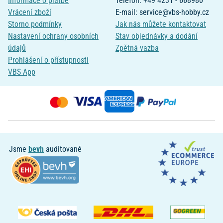
Informace o platbě
Telefon: +49 4231 - 668980
Vrácení zboží
E-mail: service@vbs-hobby.cz
Storno podmínky
Jak nás můžete kontaktovat
Nastavení ochrany osobních
Stav objednávky a dodání
údajů
Zpětná vazba
Prohlášení o přístupnosti
VBS App
Jsme
bevh
auditované