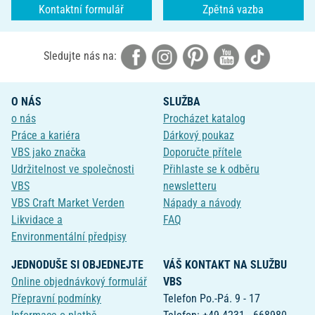
Kontaktní formulář
Zpětná vazba
Sledujte nás na:
O NÁS
SLUŽBA
o nás
Procházet katalog
Práce a kariéra
Dárkový poukaz
VBS jako značka
Doporučte přítele
Udržitelnost ve společnosti
Přihlaste se k odběru
VBS
newsletteru
VBS Craft Market Verden
Nápady a návody
Likvidace a
FAQ
Environmentální předpisy
JEDNODUŠE SI OBJEDNEJTE
VÁŠ KONTAKT NA SLUŽBU
Online objednávkový formulář
VBS
Přepravní podmínky
Telefon Po.-Pá. 9 - 17