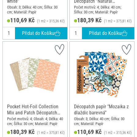
white"
Décopatch "Natural
Materials"
Obsah: 3; Délka: 40 cm; Šířka: 30
Počet motivů: 4; Délka: 40 cm;
cm; Materiál: Papír
Šířka: 30 cm; Materiál: Papír
110,69 Kč
180,39 Kč
(1 m2 = 315,36 Kč)
(1 m2 = 375,81 Kč)
Přidat do Košíku
Přidat do Košíku
Pocket Hot-Foil Collection
Décopatch papír "Mozaika z
Mix and Patch Décopatch
dlaždic barevná"
"Terra"
Počet motivů: 4; Obsah: 4; Délka: 40
Obsah: 3; Délka: 40 cm; Šířka: 30
cm; Šířka: 30 cm; Materiál: Papír
cm; Materiál: Papír
180,39 Kč
110,69 Kč
(1 m2 = 375,81 Kč)
(1 m2 = 315,36 Kč)