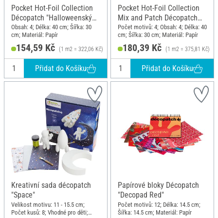
Pocket Hot-Foil Collection
Pocket Hot-Foil Collection
Décopatch "Halloweenský
Mix and Patch Décopatch
pavouk a netopýři"
"Natural"
Obsah: 4; Délka: 40 cm; Šířka: 30
Počet motivů: 4; Obsah: 4; Délka: 40
cm; Materiál: Papír
cm; Šířka: 30 cm; Materiál: Papír
154,59 Kč
180,39 Kč
(1 m2 = 322,06 Kč)
(1 m2 = 375,81 Kč)
Přidat do Košíku
Přidat do Košíku
Kreativní sada décopatch
Papírové bloky Décopatch
"Space"
"Decopad Red"
Velikost motivu: 11 - 15.5 cm;
Počet motivů: 12; Délka: 14.5 cm;
Počet kusů: 8; Vhodné pro děti;
Šířka: 14.5 cm; Materiál: Papír