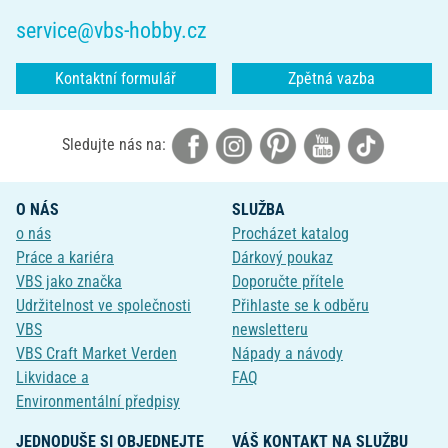
service@vbs-hobby.cz
Kontaktní formulář
Zpětná vazba
Sledujte nás na:
O NÁS
SLUŽBA
o nás
Procházet katalog
Práce a kariéra
Dárkový poukaz
VBS jako značka
Doporučte přítele
Udržitelnost ve společnosti
Přihlaste se k odběru
VBS
newsletteru
VBS Craft Market Verden
Nápady a návody
Likvidace a
FAQ
Environmentální předpisy
JEDNODUŠE SI OBJEDNEJTE
VÁŠ KONTAKT NA SLUŽBU