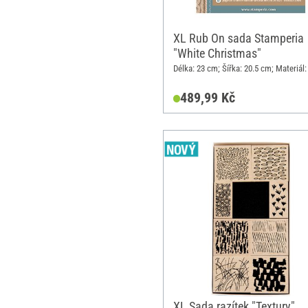
XL Rub On sada Stamperia
"White Christmas"
Délka: 23 cm; Šířka: 20.5 cm; Materiál:
489,99 Kč
XL Sada razítek "Textury"