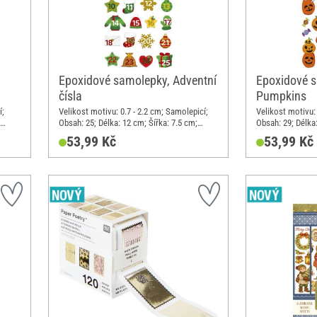
Epoxidové samolepky, Adventní
Epoxidové 
čísla
Pumpkins
í;
Velikost motivu: 0.7 - 2.2 cm; Samolepicí;
Velikost motivu: 
Obsah: 25; Délka: 12 cm; Šířka: 7.5 cm;
Obsah: 29; Délka:
Materiál: Syntetická pryskyřice
Materiál: Synteti
53,99 Kč
53,99 Kč