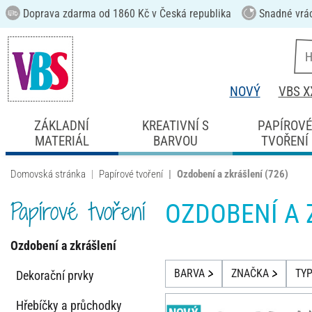
Doprava zdarma od 1860 Kč v Česká republika
Snadné vrá
NOVÝ
VBS X
ZÁKLADNÍ
KREATIVNÍ S
PAPÍROV
MATERIÁL
BARVOU
TVOŘENÍ
Domovská stránka
Papírové tvoření
Ozdobení a zkrášlení
(726)
Papírové tvoření
OZDOBENÍ A 
Ozdobení a zkrášlení
BARVA
ZNAČKA
TY
Dekorační prvky
Hřebíčky a průchodky