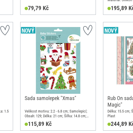
79,79 Kč
195,89 K
Sada samolepek "Xmas"
Rub On sada
Magic"
a: 1.5
Velikost motivu: 2.2 - 6.8 cm; Samolepicí;
Délka: 15.5 cm; Š
Obsah: 129; Délka: 21 cm; Šířka: 14.8 cm;
Plast
Materiál: Papír
115,89 Kč
244,89 K