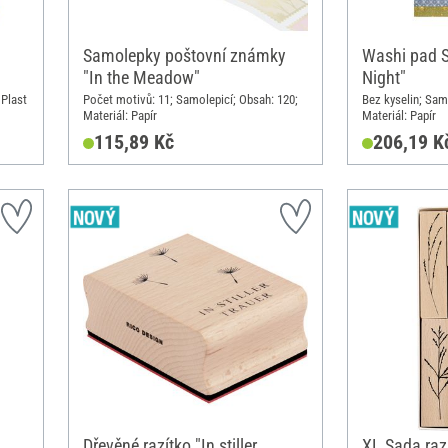
Samolepky poštovní známky
Washi pad S
"In the Meadow"
Night"
 Plast
Počet motivů: 11; Samolepicí; Obsah: 120;
Bez kyselin; Sam
Materiál: Papír
Materiál: Papír
115,89 Kč
206,19 K
Dřevěné razítko "In stiller
XL Sada razí