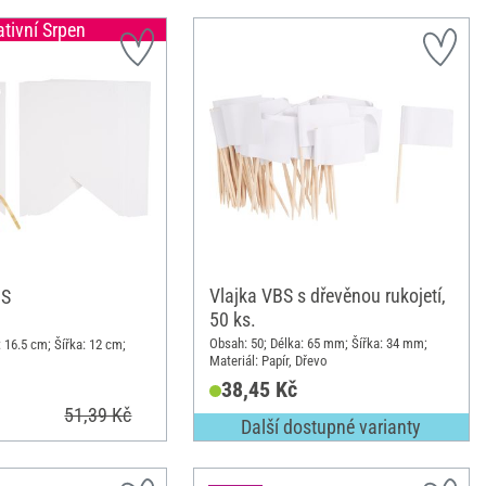
ativní Srpen
Vlajka VBS s dřevěnou rukojetí,
BS
50 ks.
Obsah: 50; Délka: 65 mm; Šířka: 34 mm;
 16.5 cm; Šířka: 12 cm;
Materiál: Papír, Dřevo
38,45 Kč
51,39 Kč
Další dostupné varianty