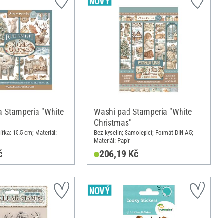
 Stamperia "White
Washi pad Stamperia "White
Christmas"
ířka: 15.5 cm; Materiál:
Bez kyselin; Samolepicí; Formát DIN A5;
Materiál: Papír
č
206,19 Kč