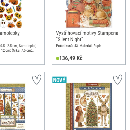
samolepky,
Vystřihovací motivy Stamperia
"Silent Night"
0.5 - 2.5 cm; Samolepicí;
Počet kusů: 43; Materiál: Papír
 12 cm; Šířka: 7.5 cm;
cká pryskyřice
136,49 Kč