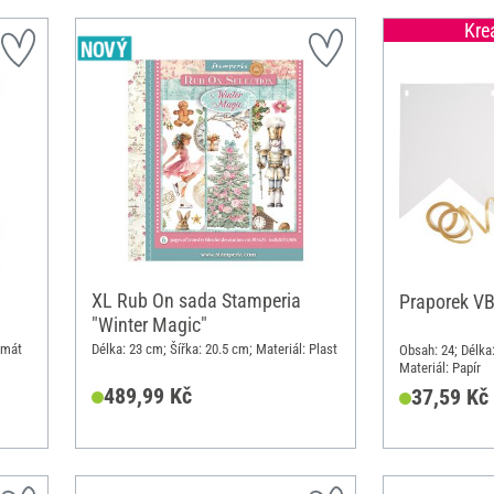
Kre
XL Rub On sada Stamperia
Praporek V
"Winter Magic"
rmát
Délka: 23 cm; Šířka: 20.5 cm; Materiál: Plast
Obsah: 24; Délka:
Materiál: Papír
489,99 Kč
37,59 Kč