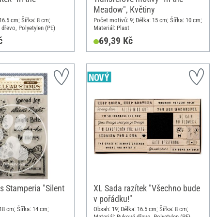
Meadow", Květiny
16.5 cm; Šířka: 8 cm;
Počet motivů: 9; Délka: 15 cm; Šířka: 10 cm;
 dřevo, Polyetylen (PE)
Materiál: Plast
č
69,39 Kč
s Stamperia "Silent
XL Sada razítek "Všechno bude
v pořádku!"
18 cm; Šířka: 14 cm;
Obsah: 19; Délka: 16.5 cm; Šířka: 8 cm;
Materiál: Bukové dřevo, Polyetylen (PE)