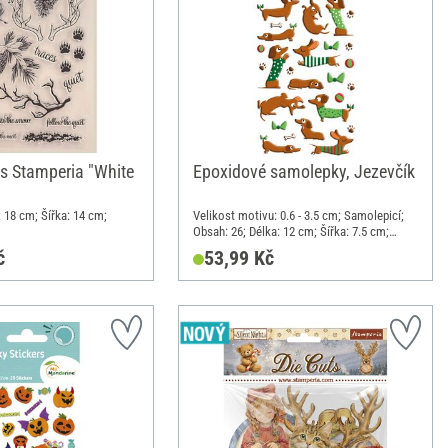
s Stamperia "White
Epoxidové samolepky, Jezevčík
: 18 cm; Šířka: 14 cm;
Velikost motivu: 0.6 - 3.5 cm; Samolepicí;
Obsah: 26; Délka: 12 cm; Šířka: 7.5 cm;
Materiál: Syntetická pryskyřice
č
53,99 Kč