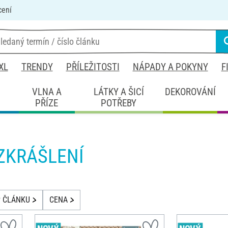
cení
XL
TRENDY
PŘÍLEŽITOSTI
NÁPADY A POKYNY
F
É
VLNA A
LÁTKY A ŠICÍ
DEKOROVÁNÍ
PŘÍZE
POTŘEBY
ZKRÁŠLENÍ
P ČLÁNKU
CENA