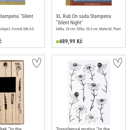
tamperia "Silent
XL Rub On sada Stamperia
"Silent Night"
olepicí; Formát DIN A5;
Délka: 23 cm; Šířka: 20.5 cm; Materiál: Plast
č
489,99 Kč
tek "In the
Transferové motivy "In the