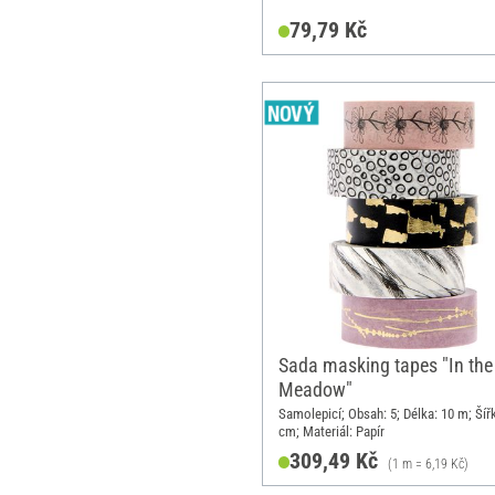
79,79 Kč
Sada masking tapes "In the
Meadow"
Samolepicí; Obsah: 5; Délka: 10 m; Šířk
cm; Materiál: Papír
309,49 Kč
(1 m = 6,19 Kč)