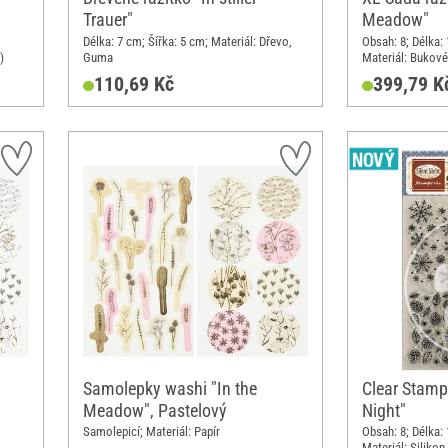
Trauer"
Meadow"
Délka: 7 cm; Šířka: 5 cm; Materiál: Dřevo,
Obsah: 8; Délka: 
)
Guma
Materiál: Bukové
110,69 Kč
399,79 K
Samolepky washi "In the
Clear Stamp
Meadow", Pastelový
Night"
Samolepicí; Materiál: Papír
Obsah: 8; Délka: 
Materiál: Silikon