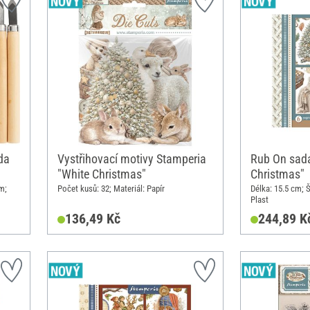
da
Vystřihovací motivy Stamperia
Rub On sada
"White Christmas"
Christmas"
m;
Počet kusů: 32; Materiál: Papír
Délka: 15.5 cm; Š
Plast
136,49 Kč
244,89 K