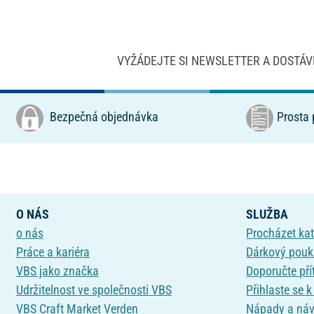
VYŽÁDEJTE SI NEWSLETTER A DOSTÁV
Bezpečná objednávka
Prosta 
O NÁS
SLUŽBA
o nás
Procházet ka
Práce a kariéra
Dárkový pou
VBS jako značka
Doporučte pří
Udržitelnost ve společnosti VBS
Přihlaste se 
VBS Craft Market Verden
Nápady a ná