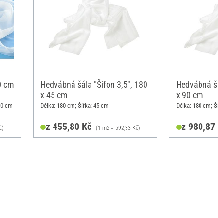
90 cm
Hedvábná šála "Šifon 3,5", 180
Hedvábná šá
x 45 cm
x 90 cm
90 cm
Délka: 180 cm; Šířka: 45 cm
Délka: 180 cm; Š
z 455,80 Kč
z 980,87
č)
(1 m2 = 592,33 Kč)