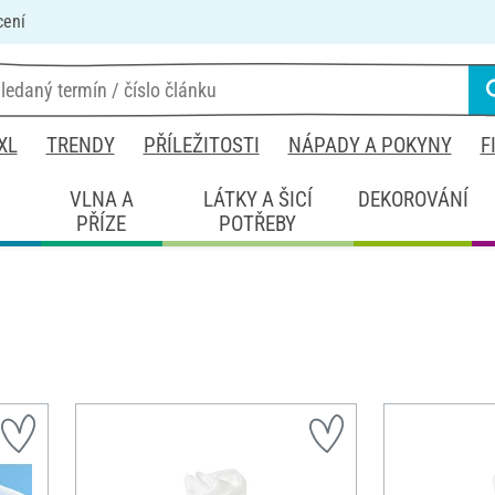
cení
XL
TRENDY
PŘÍLEŽITOSTI
NÁPADY A POKYNY
F
É
VLNA A
LÁTKY A ŠICÍ
DEKOROVÁNÍ
PŘÍZE
POTŘEBY