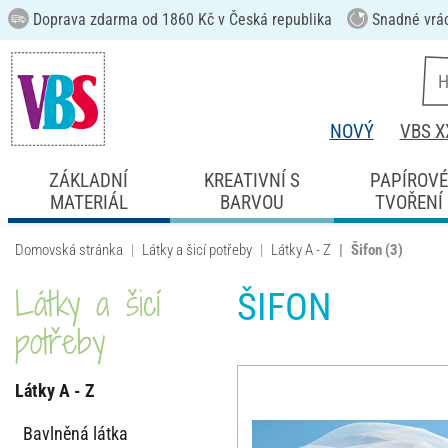
Doprava zdarma od 1860 Kč v Česká republika
Snadné vrá
NOVÝ
VBS X
ZÁKLADNÍ
KREATIVNÍ S
PAPÍROV
MATERIÁL
BARVOU
TVOŘENÍ
Domovská stránka
Látky a šicí potřeby
Látky A - Z
Šifon
(3)
Látky a šicí
ŠIFON
potřeby
Látky A - Z
Bavlněná látka