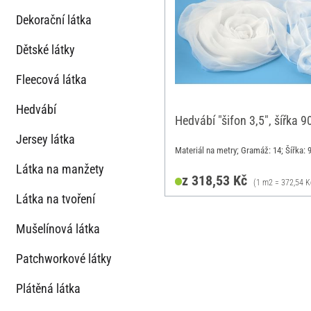
Dekorační látka
Dětské látky
Fleecová látka
Hedvábí
Hedvábí "šifon 3,5", šířka 
Jersey látka
Materiál na metry; Gramáž: 14; Šířka: 
Látka na manžety
z 318,53 Kč
(1 m2 = 372,54 K
Látka na tvoření
Mušelínová látka
Patchworkové látky
Plátěná látka