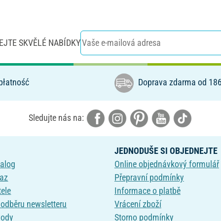
EJTE SKVĚLÉ NABÍDKY
płatność
Doprava zdarma od 186
Sledujte nás na:
JEDNODUŠE SI OBJEDNEJTE
talog
Online objednávkový formulář
kaz
Přepravní podmínky
tele
Informace o platbě
k odběru newsletteru
Vrácení zboží
vody
Storno podmínky