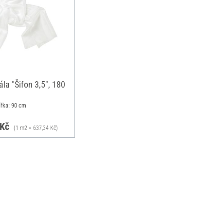
la "Šifon 3,5", 180
ířka: 90 cm
 Kč
(1 m2 = 637,34 Kč)