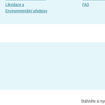
Likvidace a
FAQ
Environmentální předpisy
Stáhněte si n