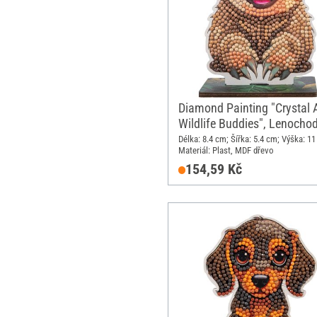
Diamond Painting "Crystal A
Wildlife Buddies", Lenochod
Délka: 8.4 cm; Šířka: 5.4 cm; Výška: 11
Materiál: Plast, MDF dřevo
154,59 Kč