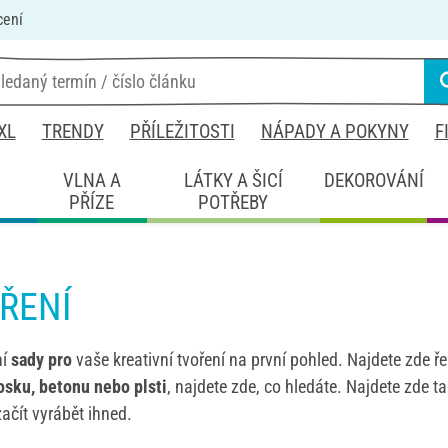
cení
XL
TRENDY
PŘÍLEŽITOSTI
NÁPADY A POKYNY
F
É
VLNA A
LÁTKY A ŠICÍ
DEKOROVÁNÍ
PŘÍZE
POTŘEBY
ŘENÍ
ní
sady pro
vaše kreativní tvoření na první pohled. Najdete zde 
osku, betonu nebo plsti
, najdete zde, co hledáte. Najdete zde 
čít vyrábět ihned.