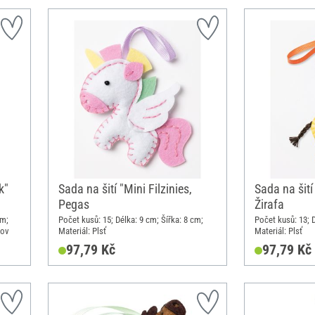
k"
Sada na šití "Mini Filzinies,
Sada na šití 
Pegas
Žirafa
cm;
Počet kusů: 15; Délka: 9 cm; Šířka: 8 cm;
Počet kusů: 13; D
Kov
Materiál: Plsť
Materiál: Plsť
97,79 Kč
97,79 Kč