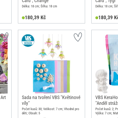
Card", Change
Card", Tygr
Délka: 18 cm; Šířka: 18 cm
Délka: 18 cm; Ší
180,39 Kč
180,39 K
Art
Sada na tvoření VBS "Květinové
VBS KeraHo
víly"
"Anděl stráž
Počet kusů: 30; Velikost: 7 cm; Vhodné pro
Počet kusů: 2; Pr
děti; Obsah: 5
Výška: 7 cm; Mate