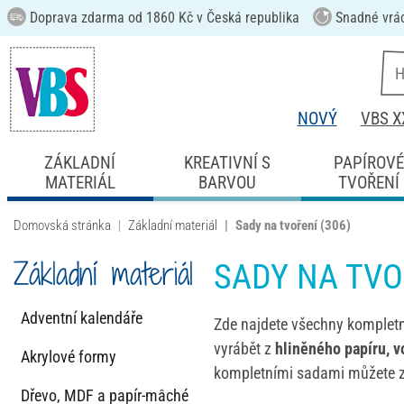
Doprava zdarma od 1860 Kč v Česká republika
Snadné vrá
NOVÝ
VBS X
ZÁKLADNÍ
KREATIVNÍ S
PAPÍROV
MATERIÁL
BARVOU
TVOŘENÍ
Domovská stránka
Základní materiál
Sady na tvoření
(306)
Základní materiál
SADY NA TVO
Adventní kalendáře
Zde najdete všechny komplet
vyrábět z
hliněného papíru, v
Akrylové formy
kompletními sadami můžete za
Dřevo, MDF a papír-mâché