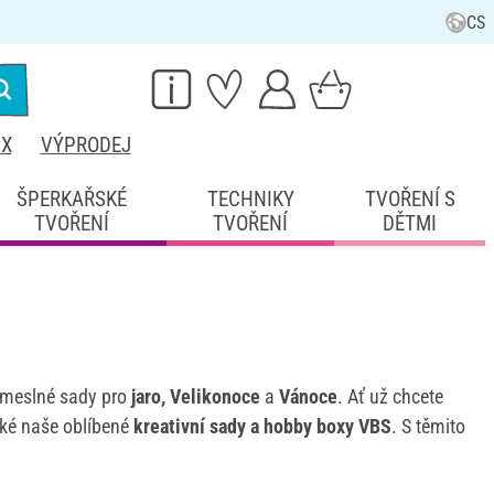
CS
IX
VÝPRODEJ
ŠPERKAŘSKÉ
TECHNIKY
TVOŘENÍ S
TVOŘENÍ
TVOŘENÍ
DĚTMI
řemeslné sady pro
jaro, Velikonoce
a
Vánoce
. Ať už chcete
také naše oblíbené
kreativní sady a hobby boxy VBS
. S těmito