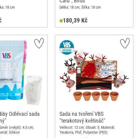
Card", Birds
řka: 18 cm
Délka: 18 cm; Šířka: 18 cm
č
180,39 Kč
bby Odlévací sada
Sada na tvoření VBS
ný"
"terakotový květináč"
ůměr (vnější): 4.5 cm;
Velikost: 12 cm; Obsah: 5; Materiál:
riál: Silikon
Terakota, Plsť, Polyester (PES)