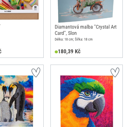
í
Diamantová malba "Crystal Art
Card", Slon
Délka: 18 cm; Šířka: 18 cm
č
180,39 Kč