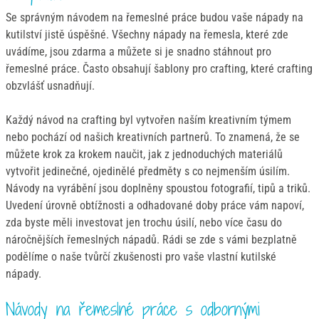
Se správným návodem na řemeslné práce budou vaše nápady na
kutilství jistě úspěšné. Všechny nápady na řemesla, které zde
uvádíme, jsou zdarma a můžete si je snadno stáhnout pro
řemeslné práce. Často obsahují šablony pro crafting, které crafting
obzvlášť usnadňují.
Každý návod na crafting byl vytvořen naším kreativním týmem
nebo pochází od našich kreativních partnerů. To znamená, že se
můžete krok za krokem naučit, jak z jednoduchých materiálů
vytvořit jedinečné, ojedinělé předměty s co nejmenším úsilím.
Návody na vyrábění jsou doplněny spoustou fotografií, tipů a triků.
Uvedení úrovně obtížnosti a odhadované doby práce vám napoví,
zda byste měli investovat jen trochu úsilí, nebo více času do
náročnějších řemeslných nápadů. Rádi se zde s vámi bezplatně
podělíme o naše tvůrčí zkušenosti pro vaše vlastní kutilské
nápady.
Návody na řemeslné práce s odbornými