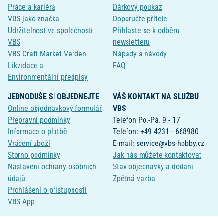
Práce a kariéra
Dárkový poukaz
VBS jako značka
Doporučte přítele
Udržitelnost ve společnosti
Přihlaste se k odběru
VBS
newsletteru
VBS Craft Market Verden
Nápady a návody
Likvidace a
FAQ
Environmentální předpisy
JEDNODUŠE SI OBJEDNEJTE
VÁŠ KONTAKT NA SLUŽBU
Online objednávkový formulář
VBS
Přepravní podmínky
Telefon Po.-Pá. 9 - 17
Informace o platbě
Telefon: +49 4231 - 668980
Vrácení zboží
E-mail: service@vbs-hobby.cz
Storno podmínky
Jak nás můžete kontaktovat
Nastavení ochrany osobních
Stav objednávky a dodání
údajů
Zpětná vazba
Prohlášení o přístupnosti
VBS App