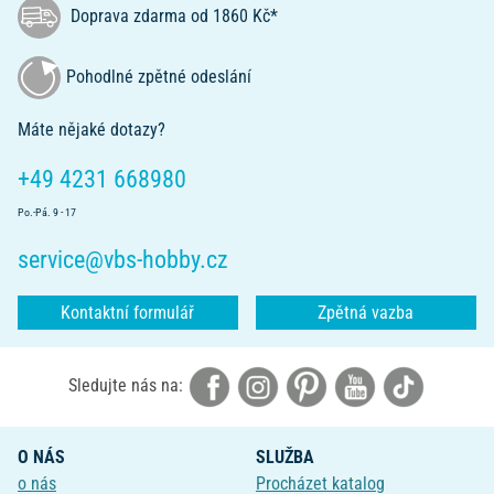
Doprava zdarma od 1860 Kč*
Pohodlné zpětné odeslání
Máte nějaké dotazy?
+49 4231 668980
Po.-Pá. 9 - 17
service@vbs-hobby.cz
Kontaktní formulář
Zpětná vazba
Sledujte nás na:
O NÁS
SLUŽBA
o nás
Procházet katalog