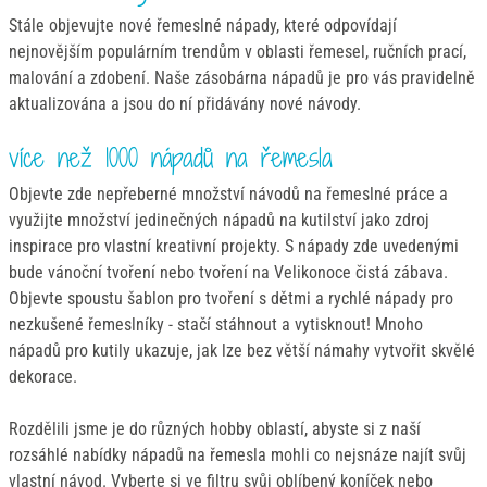
Stále objevujte nové řemeslné nápady, které odpovídají
nejnovějším populárním trendům v oblasti řemesel, ručních prací,
malování a zdobení. Naše zásobárna nápadů je pro vás pravidelně
aktualizována a jsou do ní přidávány nové návody.
více než 1000 nápadů na řemesla
Objevte zde nepřeberné množství návodů na řemeslné práce a
využijte množství jedinečných nápadů na kutilství jako zdroj
inspirace pro vlastní kreativní projekty. S nápady zde uvedenými
bude vánoční tvoření nebo tvoření na Velikonoce čistá zábava.
Objevte spoustu šablon pro tvoření s dětmi a rychlé nápady pro
nezkušené řemeslníky - stačí stáhnout a vytisknout! Mnoho
nápadů pro kutily ukazuje, jak lze bez větší námahy vytvořit skvělé
dekorace.
Rozdělili jsme je do různých hobby oblastí, abyste si z naší
rozsáhlé nabídky nápadů na řemesla mohli co nejsnáze najít svůj
vlastní návod. Vyberte si ve filtru svůj oblíbený koníček nebo