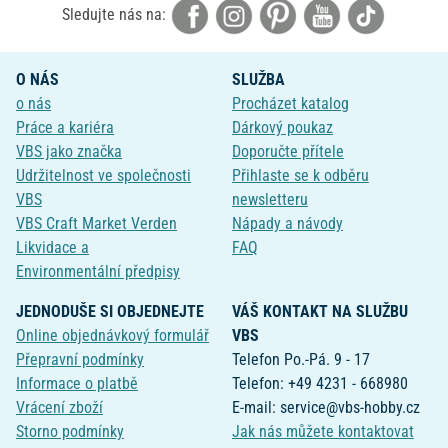
Sledujte nás na:
O NÁS
SLUŽBA
o nás
Procházet katalog
Práce a kariéra
Dárkový poukaz
VBS jako značka
Doporučte přítele
Udržitelnost ve společnosti
Přihlaste se k odběru
VBS
newsletteru
VBS Craft Market Verden
Nápady a návody
Likvidace a
FAQ
Environmentální předpisy
JEDNODUŠE SI OBJEDNEJTE
VÁŠ KONTAKT NA SLUŽBU
Online objednávkový formulář
VBS
Přepravní podmínky
Telefon Po.-Pá. 9 - 17
Informace o platbě
Telefon: +49 4231 - 668980
Vrácení zboží
E-mail: service@vbs-hobby.cz
Storno podmínky
Jak nás můžete kontaktovat