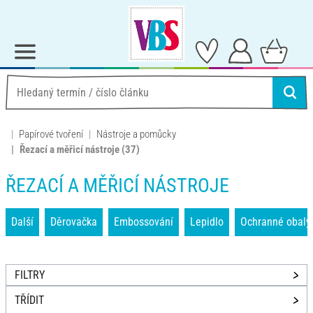
Papírové tvoření
Nástroje a pomůcky
Řezací a měřicí nástroje
(37)
ŘEZACÍ A MĚŘICÍ NÁSTROJE
Další
Děrovačka
Embossování
Lepidlo
Ochranné obaly 
FILTRY
TŘÍDIT