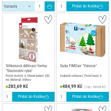
Přidat do Košíku
Silikonová ddlévací forma
Sada FIMOair "Vánoce"
"Slavnostní ryba"
Počet motivů: 5; Obsah balení: 230
Vzdušně schnoucí; Počet kusů: 9
ml; Materiál: Silikon
283,69 Kč
484,99 Kč
(1 kg = 969,98 Kč)
Přidat do Košíku
Přidat do Košíku