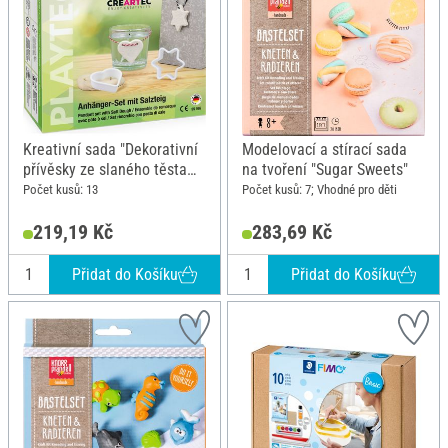
Kreativní sada "Dekorativní
Modelovací a stírací sada
přívěsky ze slaného těsta
na tvoření "Sugar Sweets"
srdce a hvězda"
Počet kusů: 13
Počet kusů: 7; Vhodné pro děti
219,19 Kč
283,69 Kč
Přidat do Košíku
Přidat do Košíku