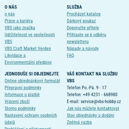
O NÁS
SLUŽBA
o nás
Procházet katalog
Práce a kariéra
Dárkový poukaz
VBS jako značka
Doporučte přítele
Udržitelnost ve společnosti
Přihlaste se k odběru
VBS
newsletteru
VBS Craft Market Verden
Nápady a návody
Likvidace a
FAQ
Environmentální předpisy
JEDNODUŠE SI OBJEDNEJTE
VÁŠ KONTAKT NA SLUŽBU
Online objednávkový formulář
VBS
Přepravní podmínky
Telefon Po.-Pá. 9 - 17
Informace o platbě
Telefon: +49 4231 - 668980
Vrácení zboží
E-mail: service@vbs-hobby.cz
Storno podmínky
Jak nás můžete kontaktovat
Nastavení ochrany osobních
Stav objednávky a dodání
údajů
Zpětná vazba