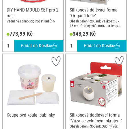
DIY HAND MOULD SET pro 2
Silikonová ddlévací forma
ruce
"Origami lodě"
Vzdušně schnoucí; Počet kusů: 5
Obsah balení: 200 ml; Velikost: 8 -
16 cm; Odolný vůči mrazu a teplu:
-40 - 240; Obsah: 3; Materiál: Silikon
773,99 Kč
348,29 Kč
Přidat do Košíku
Přidat do Košíku
Koupelové koule, bublinky
Silikonová dddlévací forma
"Váza se zvlněným okrajem"
Obsah balení: 350 ml; Odolný vůči