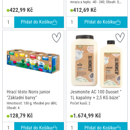
mrazu a teplu: -40 - 240; Obsah: 3;
Materiál: Silikon
422,99 Kč
412,69 Kč
Přidat do Košíku
Přidat do Košíku
Hrací těsto Noris junior
Jesmonite AC 100 Duoset "
"Základní barvy"
1L kapaliny + 2,5 KG báze"
Hmotnost: 130 g; Vhodné pro děti;
Počet kusů: 2
Obsah: 4
128,79 Kč
1.674,99 Kč
Přidat do Košíku
Přidat do Košíku