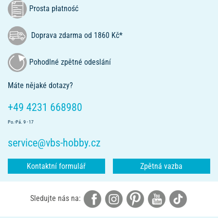
Prosta płatność
Doprava zdarma od 1860 Kč*
Pohodlné zpětné odeslání
Máte nějaké dotazy?
+49 4231 668980
Po.-Pá. 9 - 17
service@vbs-hobby.cz
Kontaktní formulář
Zpětná vazba
Sledujte nás na: