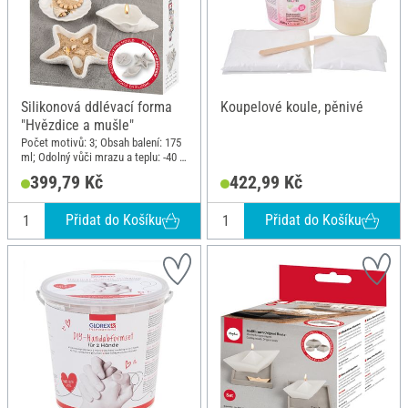
Silikonová ddlévací forma
Koupelové koule, pěnivé
"Hvězdice a mušle"
Počet motivů: 3; Obsah balení: 175
ml; Odolný vůči mrazu a teplu: -40 -
240; Materiál: Silikon
399,79 Kč
422,99 Kč
Přidat do Košíku
Přidat do Košíku