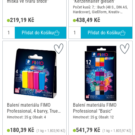
miska ve tvaru srdce"
"Kerzenhalter gießen"
Počet kusů: 7; : Buch (48 S., DIN A5,
Hardcover), Gießform, Kreativ-
Beton in weiß, Farbpulver in
219,19 Kč
438,49 Kč
Terrakotta, Schwarz und Gelb,
Acrylmarker in Schwarz; Formát
DIN A5
Přidat do Košíku
Přidat do Košíku
Balení materiálu FIMO
Balení materiálu FIMO
Professional, 4 barvy, True
Professional "Basic"
Colours
Hmotnost: 25 g; Obsah: 4
Hmotnost: 25 g; Obsah: 12
180,39 Kč
541,79 Kč
(1 kg = 1.803,90 Kč)
(1 kg = 1.805,97 Kč)