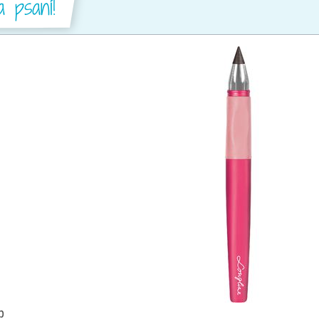
a psaní!
p