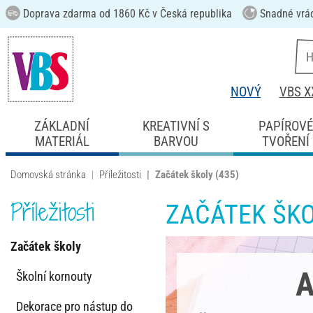
Doprava zdarma od 1860 Kč v Česká republika
Snadné vrá
NOVÝ
VBS X
ZÁKLADNÍ
KREATIVNÍ S
PAPÍROV
MATERIÁL
BARVOU
TVOŘENÍ
Domovská stránka
Příležitosti
Začátek školy
(435)
Příležitosti
ZAČÁTEK ŠK
Začátek školy
A
Školní kornouty
Dekorace pro nástup do