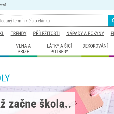
cení
XL
TRENDY
PŘÍLEŽITOSTI
NÁPADY A POKYNY
F
É
VLNA A
LÁTKY A ŠICÍ
DEKOROVÁNÍ
PŘÍZE
POTŘEBY
OLY
ž začne škola..