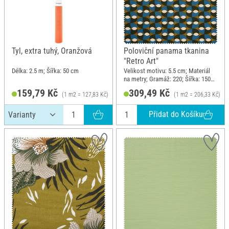
Tyl, extra tuhý, Oranžová
Poloviční panama tkanina
"Retro Art"
Délka: 2.5 m; Šířka: 50 cm
Velikost motivu: 5.5 cm; Materiál
na metry; Gramáž: 220; Šířka: 150
cm
159,79 Kč
309,49 Kč
(1 m2 = 127,83 Kč)
(1 m2 = 206,33 Kč)
Přidat do Košíku