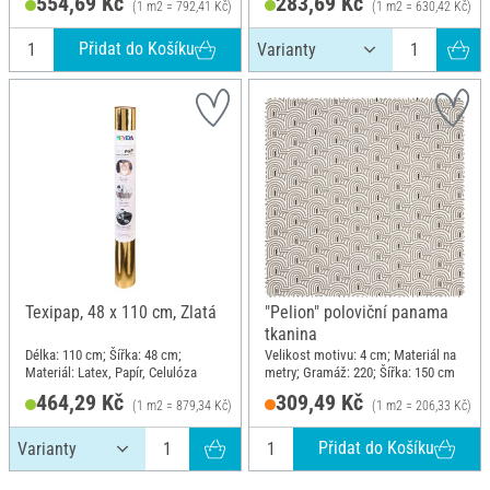
554,69 Kč
283,69 Kč
(1 m2 = 792,41 Kč)
(1 m2 = 630,42 Kč)
Přidat do Košíku
Texipap, 48 x 110 cm, Zlatá
"Pelion" poloviční panama
tkanina
Délka: 110 cm; Šířka: 48 cm;
Velikost motivu: 4 cm; Materiál na
Materiál: Latex, Papír, Celulóza
metry; Gramáž: 220; Šířka: 150 cm
464,29 Kč
309,49 Kč
(1 m2 = 879,34 Kč)
(1 m2 = 206,33 Kč)
Přidat do Košíku