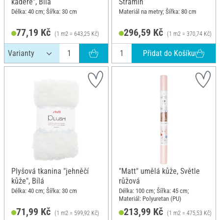
kadeře", Bílá
Stramin
Délka: 40 cm; Šířka: 30 cm
Materiál na metry; Šířka: 80 cm
77,19 Kč
296,59 Kč
(1 m2 = 643,25 Kč)
(1 m2 = 370,74 Kč)
Přidat do Košíku
Plyšová tkanina "jehněčí
"Matt" umělá kůže, Světle
kůže", Bílá
růžová
Délka: 40 cm; Šířka: 30 cm
Délka: 100 cm; Šířka: 45 cm;
Materiál: Polyuretan (PU)
71,99 Kč
213,99 Kč
(1 m2 = 599,92 Kč)
(1 m2 = 475,53 Kč)