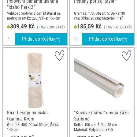
Poloviční panama tkanina
Plstěný potisk "Style"
"Idaho Park 2"
Velikost motivu: 8 cm; Materiál na
Gramáž: 170; Obsah: 5; Délka: 30
metry; Gramáž: 220; Šířka: 150 cm
cm; Šířka: 20 cm; Materiál: Plsť
309,49 Kč
185,59 Kč
(1 m2 = 206,33 Kč)
(1 m2 = 618,63 Kč)
Přidat do Košíku
Přidat do Košíku
Rico Design mnišská
"Kovově matná" umělá kůže,
tkanina, Krém
Stříbrná
Gramáž: 405; Délka: 50 cm; Šířka:
Délka: 100 cm; Šířka: 45 cm;
140 cm
Materiál: Polyuretan (PU)