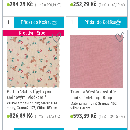
294,29 Kč
252,29 Kč
(1 m2 = 196,19 Kč)
(1 m2 = 168,19 Kč)
385,89 Kč
Přidat do Košíku
Přidat do Košíku
Kreativní Srpen
Plátno "Sob s třpytivými
Tkanina Westfalenstoffe
sněhovými vločkami"
hladká "Melange Beige-
Rose"
Velikost motivu: 4 cm; Materiál na
Materiál na metry; Gramáž: 150;
metry; Gramáž: 175; Šířka: 150 cm
Šířka: 150 cm
326,89 Kč
593,39 Kč
(1 m2 = 217,93 Kč)
(1 m2 = 395,59 Kč)
385,89 Kč