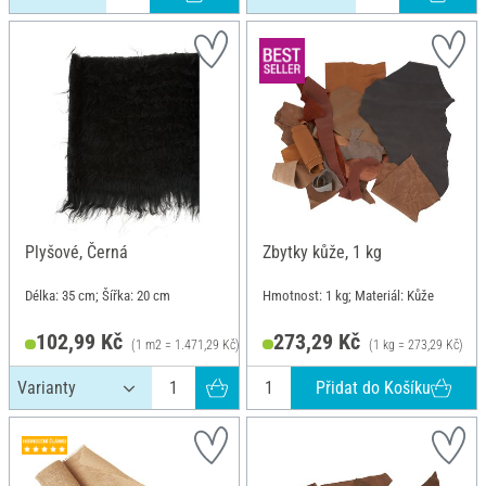
Plyšové, Černá
Zbytky kůže, 1 kg
Délka: 35 cm; Šířka: 20 cm
Hmotnost: 1 kg; Materiál: Kůže
102,99 Kč
273,29 Kč
(1 m2 = 1.471,29 Kč)
(1 kg = 273,29 Kč)
Přidat do Košíku