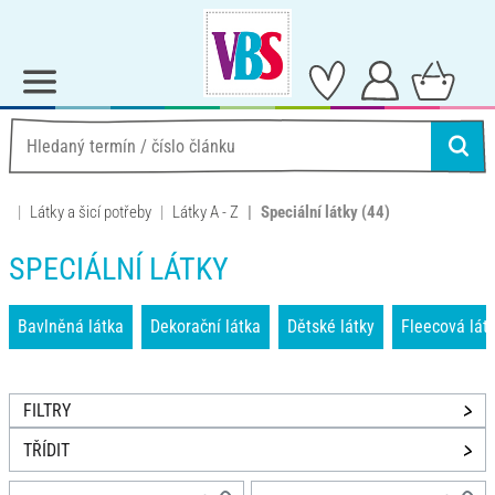
Látky a šicí potřeby
Látky A - Z
Speciální látky
(44)
SPECIÁLNÍ LÁTKY
Bavlněná látka
Dekorační látka
Dětské látky
Fleecová lát
FILTRY
TŘÍDIT