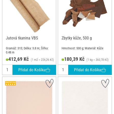
Jutová tkanina VBS
Zbytky kůže, 500 g
Gramáž: 315; Délka: 3.8 m; Šířka:
Hmotnost: 500 g; Materiál: Kůže
0.48 m
412,69 Kč
180,39 Kč
(1 m2 = 226,26 Kč)
(1 kg = 360,78 Kč)
Přidat do Košíku
Přidat do Košíku