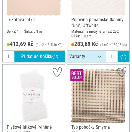
Trikotová látka
Polovina panamské tkaniny
"Uni", Offwhite
Délka: 1 m; Šířka: 0.8 m
Materiál na metry; Gramáž: 220;
Šířka: 150 cm
412,69 Kč
283,69 Kč
(1 m2 = 515,86 Kč)
(1 m2 = 189,13 Kč)
Přidat do Košíku
Plyšové látkové "vlněné
Typ pobočky Smyrna