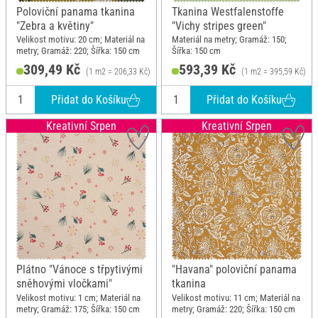
Poloviční panama tkanina
Tkanina Westfalenstoffe
"Zebra a květiny"
"Vichy stripes green"
Velikost motivu: 20 cm; Materiál na
Materiál na metry; Gramáž: 150;
metry; Gramáž: 220; Šířka: 150 cm
Šířka: 150 cm
309,49 Kč
593,39 Kč
(1 m2 = 206,33 Kč)
(1 m2 = 395,59 Kč)
Přidat do Košíku
Přidat do Košíku
Kreativní Srpen
Kreativní Srpen
Plátno "Vánoce s třpytivými
"Havana" poloviční panama
sněhovými vločkami"
tkanina
Velikost motivu: 1 cm; Materiál na
Velikost motivu: 11 cm; Materiál na
metry; Gramáž: 175; Šířka: 150 cm
metry; Gramáž: 220; Šířka: 150 cm