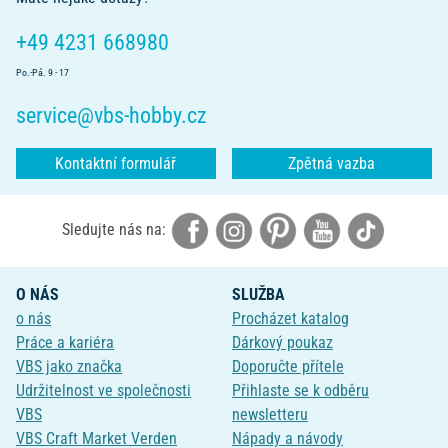
+49 4231 668980
Po.-Pá. 9 - 17
service@vbs-hobby.cz
Kontaktní formulář
Zpětná vazba
Sledujte nás na:
O NÁS
SLUŽBA
o nás
Procházet katalog
Práce a kariéra
Dárkový poukaz
VBS jako značka
Doporučte přítele
Udržitelnost ve společnosti
Přihlaste se k odběru
VBS
newsletteru
VBS Craft Market Verden
Nápady a návody