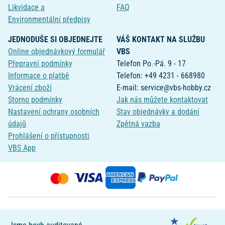
Likvidace a
FAQ
Environmentální předpisy
JEDNODUŠE SI OBJEDNEJTE
VÁŠ KONTAKT NA SLUŽBU
Online objednávkový formulář
VBS
Přepravní podmínky
Telefon Po.-Pá. 9 - 17
Informace o platbě
Telefon: +49 4231 - 668980
Vrácení zboží
E-mail: service@vbs-hobby.cz
Storno podmínky
Jak nás můžete kontaktovat
Nastavení ochrany osobních
Stav objednávky a dodání
údajů
Zpětná vazba
Prohlášení o přístupnosti
VBS App