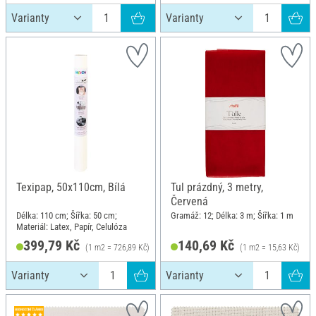
Texipap, 50x110cm, Bílá
Tul prázdný, 3 metry,
Červená
Délka: 110 cm; Šířka: 50 cm;
Gramáž: 12; Délka: 3 m; Šířka: 1 m
Materiál: Latex, Papír, Celulóza
399,79 Kč
140,69 Kč
(1 m2 = 726,89 Kč)
(1 m2 = 15,63 Kč)