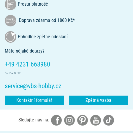
Prosta płatność
Doprava zdarma od 1860 Kč*
Pohodlné zpětné odeslání
Máte nějaké dotazy?
+49 4231 668980
Po.-Pá. 9 - 17
service@vbs-hobby.cz
Kontaktní formulář
Zpětná vazba
Sledujte nás na: