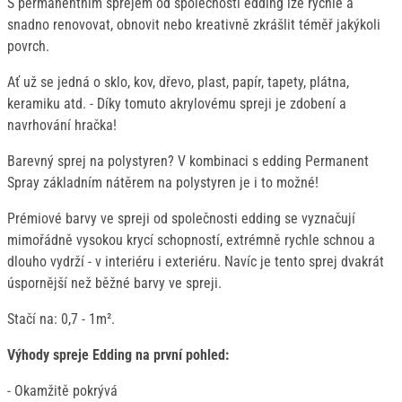
S permanentním sprejem od společnosti edding lze rychle a
snadno renovovat, obnovit nebo kreativně zkrášlit téměř jakýkoli
povrch.
Ať už se jedná o sklo, kov, dřevo, plast, papír, tapety, plátna,
keramiku atd. - Díky tomuto akrylovému spreji je zdobení a
navrhování hračka!
Barevný sprej na polystyren? V kombinaci s edding Permanent
Spray základním nátěrem na polystyren je i to možné!
Prémiové barvy ve spreji od společnosti edding se vyznačují
mimořádně vysokou krycí schopností, extrémně rychle schnou a
dlouho vydrží - v interiéru i exteriéru. Navíc je tento sprej dvakrát
úspornější než běžné barvy ve spreji.
Stačí na: 0,7 - 1m².
Výhody spreje Edding na první pohled:
- Okamžitě pokrývá