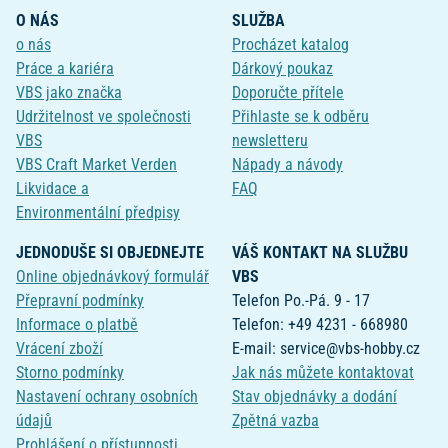
O NÁS
SLUŽBA
o nás
Procházet katalog
Práce a kariéra
Dárkový poukaz
VBS jako značka
Doporučte přítele
Udržitelnost ve společnosti
Přihlaste se k odběru
VBS
newsletteru
VBS Craft Market Verden
Nápady a návody
Likvidace a
FAQ
Environmentální předpisy
JEDNODUŠE SI OBJEDNEJTE
VÁŠ KONTAKT NA SLUŽBU
Online objednávkový formulář
VBS
Přepravní podmínky
Telefon Po.-Pá. 9 - 17
Informace o platbě
Telefon: +49 4231 - 668980
Vrácení zboží
E-mail: service@vbs-hobby.cz
Storno podmínky
Jak nás můžete kontaktovat
Nastavení ochrany osobních
Stav objednávky a dodání
údajů
Zpětná vazba
Prohlášení o přístupnosti