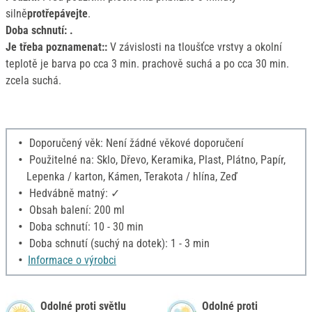
silně
protřepávejte
.
Doba schnutí: .
Je třeba poznamenat::
V závislosti na tloušťce vrstvy a okolní
teplotě je barva po cca 3 min. prachově suchá a po cca 30 min.
zcela suchá.
Doporučený věk: Není žádné věkové doporučení
Použitelné na: Sklo, Dřevo, Keramika, Plast, Plátno, Papír,
Lepenka / karton, Kámen, Terakota / hlína, Zeď
Hedvábně matný: ✓
Obsah balení: 200 ml
Doba schnutí: 10 - 30 min
Doba schnutí (suchý na dotek): 1 - 3 min
Informace o výrobci
Odolné proti světlu
Odolné proti