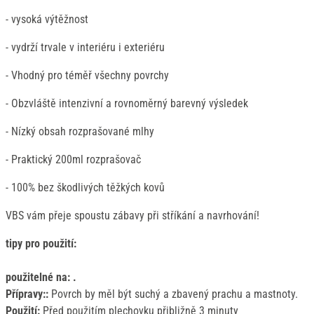
- vysoká výtěžnost
- vydrží trvale v interiéru i exteriéru
- Vhodný pro téměř všechny povrchy
- Obzvláště intenzivní a rovnoměrný barevný výsledek
- Nízký obsah rozprašované mlhy
- Praktický 200ml rozprašovač
- 100% bez škodlivých těžkých kovů
VBS vám přeje spoustu zábavy při stříkání a navrhování!
tipy pro použití:
použitelné na: .
Přípravy::
Povrch by měl být suchý a zbavený prachu a mastnoty.
Použití:
Před použitím plechovku přibližně 3 minuty