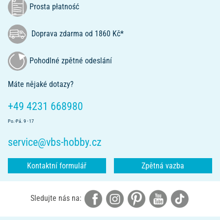
Prosta płatność
Doprava zdarma od 1860 Kč*
Pohodlné zpětné odeslání
Máte nějaké dotazy?
+49 4231 668980
Po.-Pá. 9 - 17
service@vbs-hobby.cz
Kontaktní formulář
Zpětná vazba
Sledujte nás na: