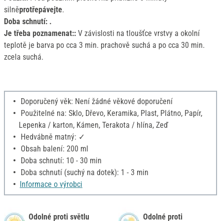
silně
protřepávejte
.
Doba schnutí: .
Je třeba poznamenat::
V závislosti na tloušťce vrstvy a okolní
teplotě je barva po cca 3 min. prachově suchá a po cca 30 min.
zcela suchá.
Doporučený věk: Není žádné věkové doporučení
Použitelné na: Sklo, Dřevo, Keramika, Plast, Plátno, Papír,
Lepenka / karton, Kámen, Terakota / hlína, Zeď
Hedvábně matný: ✓
Obsah balení: 200 ml
Doba schnutí: 10 - 30 min
Doba schnutí (suchý na dotek): 1 - 3 min
Informace o výrobci
Odolné proti světlu
Odolné proti