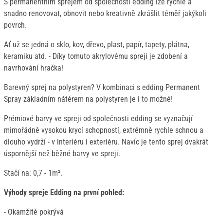
S permanentním sprejem od společnosti edding lze rychle a
snadno renovovat, obnovit nebo kreativně zkrášlit téměř jakýkoli
povrch.
Ať už se jedná o sklo, kov, dřevo, plast, papír, tapety, plátna,
keramiku atd. - Díky tomuto akrylovému spreji je zdobení a
navrhování hračka!
Barevný sprej na polystyren? V kombinaci s edding Permanent
Spray základním nátěrem na polystyren je i to možné!
Prémiové barvy ve spreji od společnosti edding se vyznačují
mimořádně vysokou krycí schopností, extrémně rychle schnou a
dlouho vydrží - v interiéru i exteriéru. Navíc je tento sprej dvakrát
úspornější než běžné barvy ve spreji.
Stačí na: 0,7 - 1m².
Výhody spreje Edding na první pohled:
- Okamžitě pokrývá