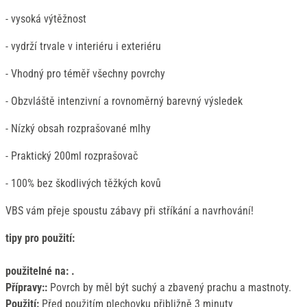
- vysoká výtěžnost
- vydrží trvale v interiéru i exteriéru
- Vhodný pro téměř všechny povrchy
- Obzvláště intenzivní a rovnoměrný barevný výsledek
- Nízký obsah rozprašované mlhy
- Praktický 200ml rozprašovač
- 100% bez škodlivých těžkých kovů
VBS vám přeje spoustu zábavy při stříkání a navrhování!
tipy pro použití:
použitelné na: .
Přípravy::
Povrch by měl být suchý a zbavený prachu a mastnoty.
Použití:
Před použitím plechovku přibližně 3 minuty