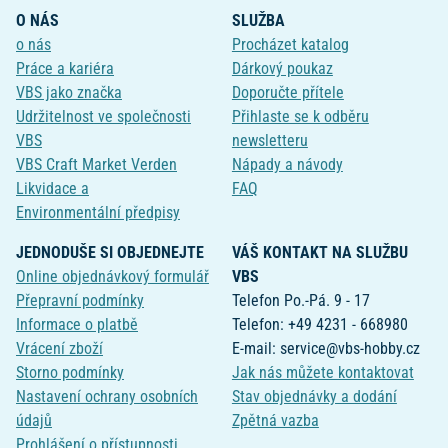
O NÁS
SLUŽBA
o nás
Procházet katalog
Práce a kariéra
Dárkový poukaz
VBS jako značka
Doporučte přítele
Udržitelnost ve společnosti
Přihlaste se k odběru
VBS
newsletteru
VBS Craft Market Verden
Nápady a návody
Likvidace a
FAQ
Environmentální předpisy
JEDNODUŠE SI OBJEDNEJTE
VÁŠ KONTAKT NA SLUŽBU
Online objednávkový formulář
VBS
Přepravní podmínky
Telefon Po.-Pá. 9 - 17
Informace o platbě
Telefon: +49 4231 - 668980
Vrácení zboží
E-mail: service@vbs-hobby.cz
Storno podmínky
Jak nás můžete kontaktovat
Nastavení ochrany osobních
Stav objednávky a dodání
údajů
Zpětná vazba
Prohlášení o přístupnosti