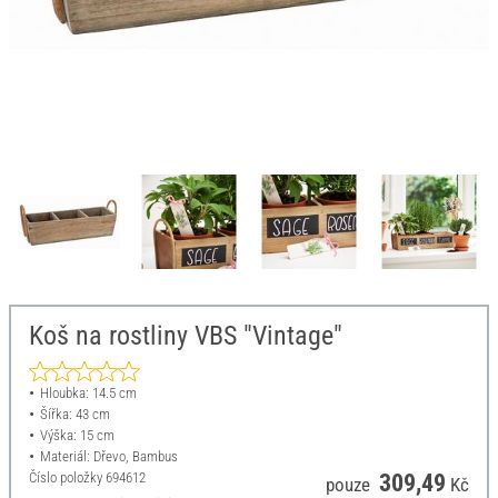
Koš na rostliny VBS "Vintage"
Hloubka: 14.5 cm
Šířka: 43 cm
Výška: 15 cm
Materiál: Dřevo, Bambus
Číslo položky
694612
309,49
pouze
Kč