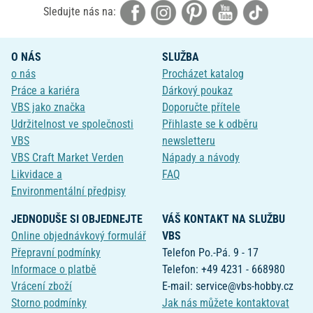
Sledujte nás na:
O NÁS
SLUŽBA
o nás
Procházet katalog
Práce a kariéra
Dárkový poukaz
VBS jako značka
Doporučte přítele
Udržitelnost ve společnosti
Přihlaste se k odběru
VBS
newsletteru
VBS Craft Market Verden
Nápady a návody
Likvidace a
FAQ
Environmentální předpisy
JEDNODUŠE SI OBJEDNEJTE
VÁŠ KONTAKT NA SLUŽBU
Online objednávkový formulář
VBS
Přepravní podmínky
Telefon Po.-Pá. 9 - 17
Informace o platbě
Telefon: +49 4231 - 668980
Vrácení zboží
E-mail: service@vbs-hobby.cz
Storno podmínky
Jak nás můžete kontaktovat