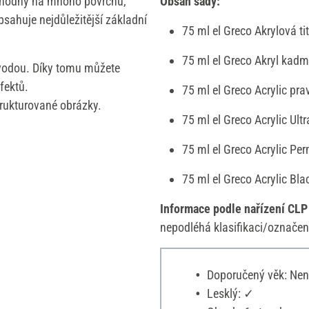
vhodný na mnoho povrchů,
Obsah sady:
bsahuje nejdůležitější základní
75 ml el Greco Akrylová ti
75 ml el Greco Akryl kadm
 vodou. Díky tomu můžete
fektů.
75 ml el Greco Acrylic pr
trukturované obrázky.
75 ml el Greco Acrylic Ul
75 ml el Greco Acrylic Pe
75 ml el Greco Acrylic Bla
Informace podle nařízení CLP
nepodléhá klasifikaci/označen
Doporučený věk: Nen
Lesklý: ✓