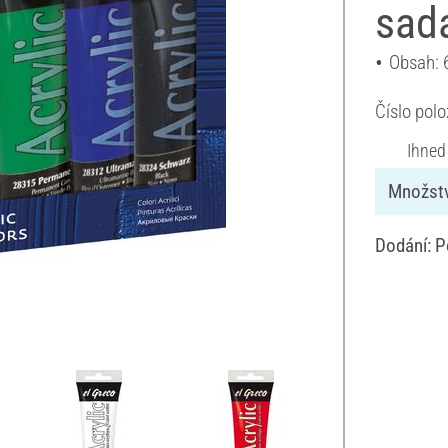
sada
Obsah: 
Číslo pol
Ihned
Množstv
Dodání: P