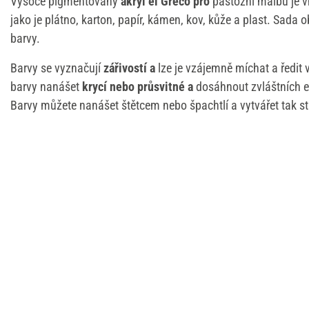
Vysoce pigmentovaný
akryl el Greco pro
pastózní malbu je 
jako je plátno, karton, papír, kámen, kov, kůže a plast. Sada o
barvy.
Barvy se vyznačují
zářivostí a
lze je vzájemně míchat a ředit
barvy nanášet
krycí nebo
průsvitné a
dosáhnout zvláštních e
Barvy můžete nanášet štětcem nebo špachtlí a vytvářet tak s