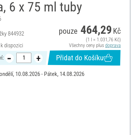
, 6 x 75 ml tuby
6
464,29
pouze
Kč
ožky
844932
(1 l = 1.031,76 Kč)
 k dispozici
Všechny ceny plus
doprava
Přidat do Košíku
í:
ondělí, 10.08.2026 - Pátek, 14.08.2026