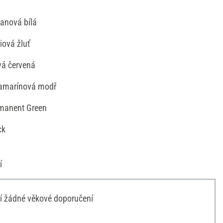
tanová bílá
iová žluť
avá červená
tramarínová modř
rmanent Green
ck
í
í žádné věkové doporučení