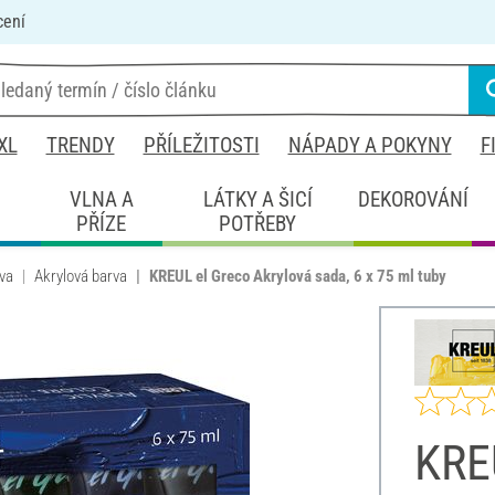
cení
XL
TRENDY
PŘÍLEŽITOSTI
NÁPADY A POKYNY
F
É
VLNA A
LÁTKY A ŠICÍ
DEKOROVÁNÍ
PŘÍZE
POTŘEBY
va
Akrylová barva
KREUL el Greco Akrylová sada, 6 x 75 ml tuby
KRE