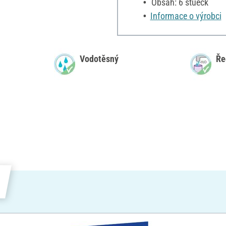
Obsah: 6 stueck
Informace o výrobci
Vodotěsný
Ře