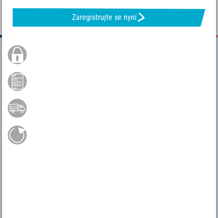
Zaregistrujte se nyní
Bezpečná objednávka
Prosta płatność
Doprava zdarma od 1860 Kč*
Pohodlné zpětné odeslání
Máte nějaké dotazy?
+49 4231 668980
Po.-Pá. 9 - 17
service@vbs-hobby.cz