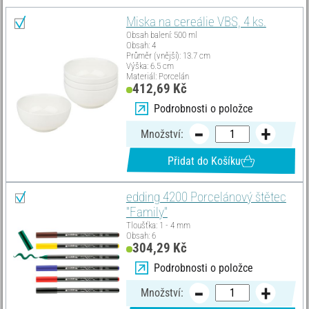
Miska na cereálie VBS, 4 ks.
Obsah balení: 500 ml
Obsah: 4
Průměr (vnější): 13.7 cm
Výška: 6.5 cm
Materiál: Porcelán
412,69 Kč
Podrobnosti o položce
Množství:
Přidat do Košíku
edding 4200 Porcelánový štětec
"Family"
Tloušťka: 1 - 4 mm
Obsah: 6
304,29 Kč
Podrobnosti o položce
Množství: