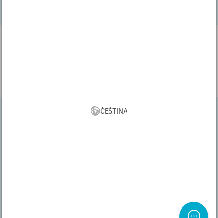
Aplikace VBS
Stáhněte si nyní zdarma naši novou aplikaci VBS a využívejte
mnoho nových funkcí a výhod!
ČEŠTINA
Všechny ceny včetně DPH a dopravy | * Doprava zdarma od 1860
Kč v rámci Česká republika
VŠEOBECNÉ PODMÍNKY
|
Imprint
|
Zásady ochrany osobních údajů
|
Právo na odstoupení od smlouvy
|
Zde odstoupit od smlouvy