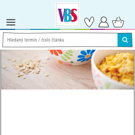
Nápady a návody
Kreativní s barvou
Navrhování misek porcelánovými pastelkami
Navrhování misek
porcelánovými pastelkami
Pokyny Ne. 3480
Stupeň obtížnosti:
Začátečník
Pracovní doba:
30 Minuty