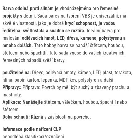
Barva odolná proti slinám je
vhodná
zejména
pro
řemeslné
projekty s
dětmi. Sada barev na tvoření VBS je univerzální, má
skvělé vlastnosti, jako je dobrá
krycí schopnost, je vodou
ředitelná, světlostálá a snadno se
roztírá.
Ideální barva pro
malování
odlévacích hmot, LED, dřeva, kamene, polystyrenu a
mnoha dalších.
Tato hobby barva se nanáší štětcem, houbou,
štětcem nebo špachtlí. Tato sada vnese do vašich kreativních
řemeslných nápadů svěží barvy.
použitelné na:
Dřevo, odlévací hmoty, kámen, LED, plast, terakota,
hlína, papír, karton, lepenka, MDF, kov, polystyren a další.
Přípravy::
Příprava: Povrch by měl být suchý a zbavený prachu a
mastnoty.
Aplikace: Nanášejte
štětcem, válečkem, houbou, špachtlí nebo
štětcem.
Doba schnutí: Různá
v závislosti na povrchu.
Informace podle nařízení CLP
nepodléhá klasifikaci/označení