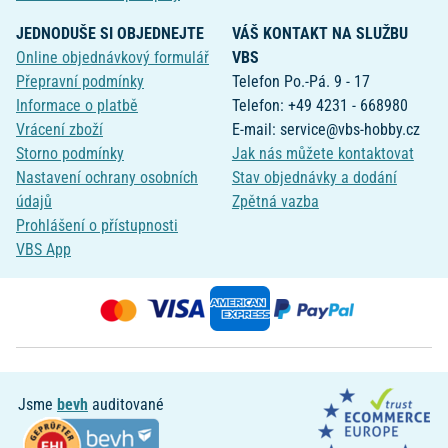
JEDNODUŠE SI OBJEDNEJTE
VÁŠ KONTAKT NA SLUŽBU
Online objednávkový formulář
VBS
Přepravní podmínky
Telefon Po.-Pá. 9 - 17
Informace o platbě
Telefon: +49 4231 - 668980
Vrácení zboží
E-mail: service@vbs-hobby.cz
Storno podmínky
Jak nás můžete kontaktovat
Nastavení ochrany osobních
Stav objednávky a dodání
údajů
Zpětná vazba
Prohlášení o přístupnosti
VBS App
Jsme
bevh
auditované