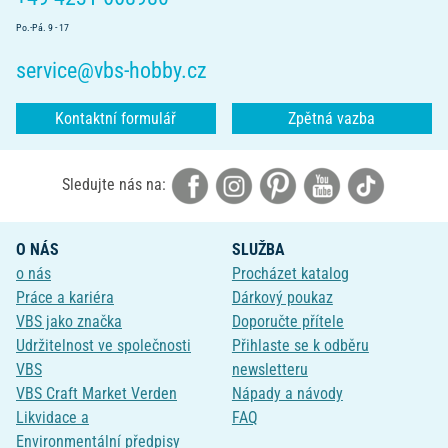
Po.-Pá. 9 - 17
service@vbs-hobby.cz
Kontaktní formulář
Zpětná vazba
Sledujte nás na:
O NÁS
SLUŽBA
o nás
Procházet katalog
Práce a kariéra
Dárkový poukaz
VBS jako značka
Doporučte přítele
Udržitelnost ve společnosti
Přihlaste se k odběru
VBS
newsletteru
VBS Craft Market Verden
Nápady a návody
Likvidace a
FAQ
Environmentální předpisy