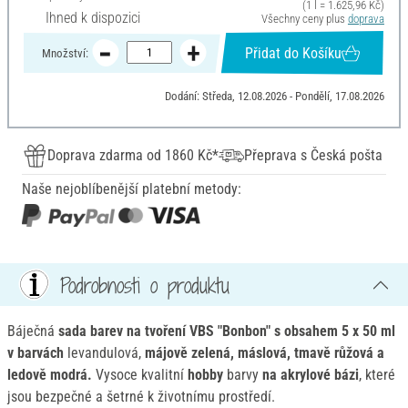
(1 l = 1.625,96 Kč)
Ihned k dispozici
Všechny ceny plus
doprava
Přidat do Košíku
Množství:
Dodání: Středa, 12.08.2026 - Pondělí, 17.08.2026
Doprava zdarma od 1860 Kč*
Přeprava s Česká pošta
Naše nejoblíbenější platební metody:
Podrobnosti o produktu
Báječná
sada barev na tvoření VBS "Bonbon" s
obsahem 5 x 50 ml
v barvách
levandulová,
májově zelená, máslová, tmavě růžová a
ledově modrá.
Vysoce kvalitní
hobby
barvy
na akrylové bázi
, které
jsou bezpečné a šetrné k životnímu prostředí.