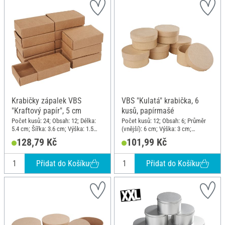
Krabičky zápalek VBS
VBS "Kulatá" krabička, 6
"Kraftový papír", 5 cm
kusů, papírmašé
Počet kusů: 24; Obsah: 12; Délka:
Počet kusů: 12; Obsah: 6; Průměr
5.4 cm; Šířka: 3.6 cm; Výška: 1.5
(vnější): 6 cm; Výška: 3 cm;
cm; Materiál: Papír
Materiál: Papírová hmota
128,79 Kč
101,99 Kč
Přidat do Košíku
Přidat do Košíku