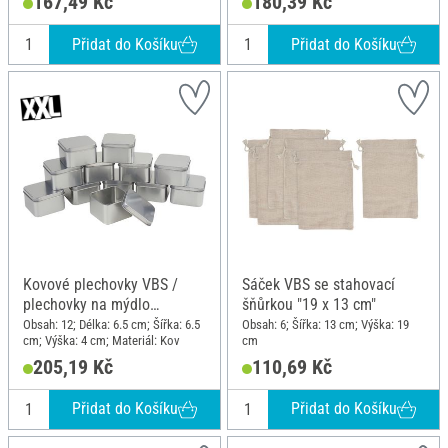
167,49 Kč
180,39 Kč
Přidat do Košíku
Přidat do Košíku
Kovové plechovky VBS /
Sáček VBS se stahovací
plechovky na mýdlo
šňůrkou "19 x 13 cm"
"Square", 12 kusů
Obsah: 12; Délka: 6.5 cm; Šířka: 6.5
Obsah: 6; Šířka: 13 cm; Výška: 19
cm; Výška: 4 cm; Materiál: Kov
cm
205,19 Kč
110,69 Kč
Přidat do Košíku
Přidat do Košíku