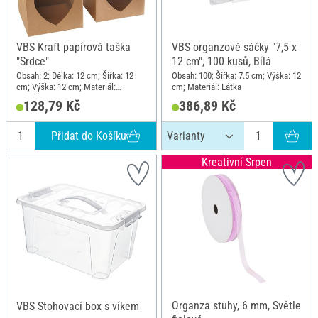
VBS Kraft papírová taška
VBS organzové sáčky "7,5 x
"Srdce"
12 cm", 100 kusů, Bílá
Obsah: 2; Délka: 12 cm; Šířka: 12
Obsah: 100; Šířka: 7.5 cm; Výška: 12
cm; Výška: 12 cm; Materiál:
cm; Materiál: Látka
Kraftový papír
128,79 Kč
386,89 Kč
Přidat do Košíku
Kreativní Srpen
Organza stuhy, 6 mm, Světle
VBS Stohovací box s víkem