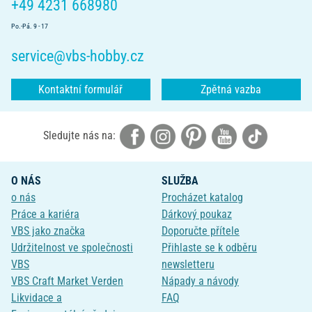
+49 4231 668980
Po.-Pá. 9 - 17
service@vbs-hobby.cz
Kontaktní formulář
Zpětná vazba
Sledujte nás na:
O NÁS
SLUŽBA
o nás
Procházet katalog
Práce a kariéra
Dárkový poukaz
VBS jako značka
Doporučte přítele
Udržitelnost ve společnosti
Přihlaste se k odběru
VBS
newsletteru
VBS Craft Market Verden
Nápady a návody
Likvidace a
FAQ