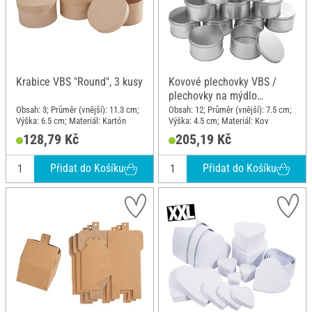
Krabice VBS "Round", 3 kusy
Kovové plechovky VBS /
plechovky na mýdlo
"Kulaté", 12 kusů
Obsah: 3; Průměr (vnější): 11.3 cm;
Obsah: 12; Průměr (vnější): 7.5 cm;
Výška: 6.5 cm; Materiál: Kartón
Výška: 4.5 cm; Materiál: Kov
128,79 Kč
205,19 Kč
Přidat do Košíku
Přidat do Košíku