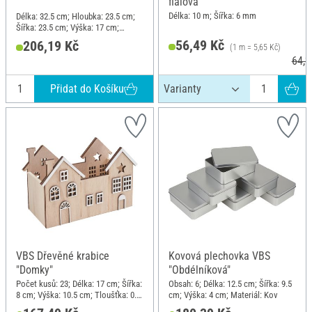
fialová
Délka: 10 m; Šířka: 6 mm
Délka: 32.5 cm; Hloubka: 23.5 cm;
Šířka: 23.5 cm; Výška: 17 cm;
Materiál: Plast
56,49 Kč
206,19 Kč
(1 m = 5,65 Kč)
64,2
Přidat do Košíku
VBS Dřevěné krabice
Kovová plechovka VBS
"Domky"
"Obdélníková"
Počet kusů: 23; Délka: 17 cm; Šířka:
Obsah: 6; Délka: 12.5 cm; Šířka: 9.5
8 cm; Výška: 10.5 cm; Tloušťka: 0.4
cm; Výška: 4 cm; Materiál: Kov
cm; Materiál: Překližka