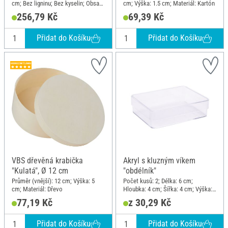
cm; Bez ligninu; Bez kyselin; Obsah:
cm; Výška: 1.5 cm; Materiál: Kartón
12; Materiál: Kartón
256,79 Kč
69,39 Kč
Přidat do Košíku
Přidat do Košíku
VBS dřevěná krabička
Akryl s kluzným víkem
"Kulatá", Ø 12 cm
"obdélník"
Průměr (vnější): 12 cm; Výška: 5
Počet kusů: 2; Délka: 6 cm;
cm; Materiál: Dřevo
Hloubka: 4 cm; Šířka: 4 cm; Výška:
1.5 cm; Materiál: Akryl
77,19 Kč
z 30,29 Kč
Přidat do Košíku
Přidat do Košíku