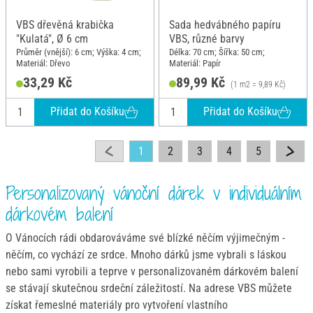
VBS dřevěná krabička
Sada hedvábného papíru
"Kulatá", Ø 6 cm
VBS, různé barvy
Průměr (vnější): 6 cm; Výška: 4 cm;
Délka: 70 cm; Šířka: 50 cm;
Materiál: Dřevo
Materiál: Papír
33,29 Kč
89,99 Kč
(1 m2 = 9,89 Kč)
Přidat do Košíku
Přidat do Košíku
1
2
3
4
5
Personalizovaný vánoční dárek v individuálním
dárkovém balení
O Vánocích rádi obdarováváme své blízké něčím výjimečným -
něčím, co vychází ze srdce. Mnoho dárků jsme vybrali s láskou
nebo sami vyrobili a teprve v personalizovaném dárkovém balení
se stávají skutečnou srdeční záležitostí. Na adrese VBS můžete
získat řemeslné materiály pro vytvoření vlastního