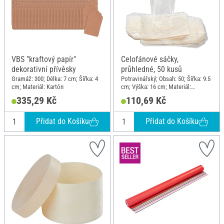
VBS "kraftový papír"
Celofánové sáčky,
dekorativní přívěsky
průhledné, 50 kusů
Gramáž: 300; Délka: 7 cm; Šířka: 4
Potravinářský; Obsah: 50; Šířka: 9.5
cm; Materiál: Kartón
cm; Výška: 16 cm; Materiál:
Celulóza
335,29 Kč
110,69 Kč
Přidat do Košíku
Přidat do Košíku