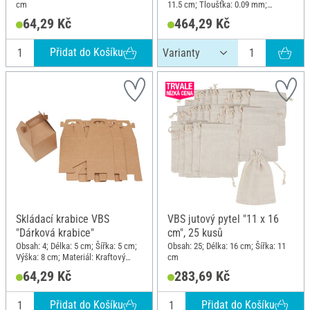
cm
11.5 cm; Tloušťka: 0.09 mm;
Materiál: Polyester (PES)
64,29 Kč
464,29 Kč
Přidat do Košíku
Skládací krabice VBS
VBS jutový pytel "11 x 16
"Dárková krabice"
cm", 25 kusů
Obsah: 4; Délka: 5 cm; Šířka: 5 cm;
Obsah: 25; Délka: 16 cm; Šířka: 11
Výška: 8 cm; Materiál: Kraftový
cm
papír
64,29 Kč
283,69 Kč
Přidat do Košíku
Přidat do Košíku