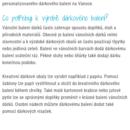
personalizovaného dárkového balení na Vánoce.
Co potřebuji k výrobě dárkového balení?
Vánoční balení dárků často zahrnuje spoustu doplňků, stuh a
přírodních materiálů. Obecně je balení vánočních dárků velmi
slavnostní a k výzdobě dárkových obalů se často používají třpytky
nebo jedlová zeleň. Balení ve vánočních barvách dodá dárkovému
balení sváteční ráz. Pěkné stuhy nebo šňůrky také dodají dárku
konečnou podobu.
Kreativní dárkové obaly lze vyrobit například z papíru. Pomocí
šablony lze papír vystřihnout a složit do kreativního dárkového
balení během chvilky. Také malé kartonové krabice nebo jutové
pytle lze se správnými doplňky proměnit v krásné balení vánočních
dárků. Osobní nádech můžete dárkovému balení dodat také
pomocí dárkových visaček.