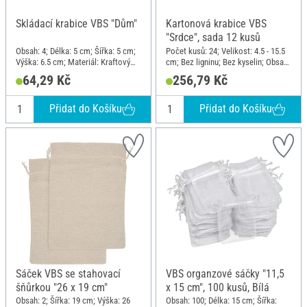
Skládací krabice VBS "Dům"
Kartonová krabice VBS
"Srdce", sada 12 kusů
Obsah: 4; Délka: 5 cm; Šířka: 5 cm;
Počet kusů: 24; Velikost: 4.5 - 15.5
Výška: 6.5 cm; Materiál: Kraftový
cm; Bez ligninu; Bez kyselin; Obsah:
papír
12; Materiál: Kartón
64,29 Kč
256,79 Kč
Přidat do Košíku
Přidat do Košíku
Sáček VBS se stahovací
VBS organzové sáčky "11,5
šňůrkou "26 x 19 cm"
x 15 cm", 100 kusů, Bílá
Obsah: 2; Šířka: 19 cm; Výška: 26
Obsah: 100; Délka: 15 cm; Šířka: