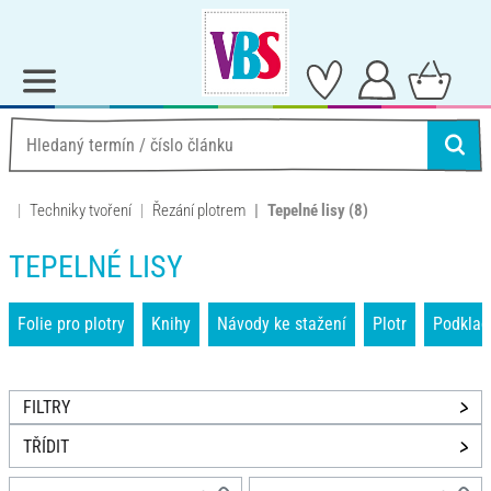
Techniky tvoření
Řezání plotrem
Tepelné lisy
(8)
TEPELNÉ LISY
Folie pro plotry
Knihy
Návody ke stažení
Plotr
Podklad
FILTRY
TŘÍDIT