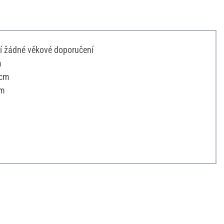
í žádné věkové doporučení
m
 cm
cm