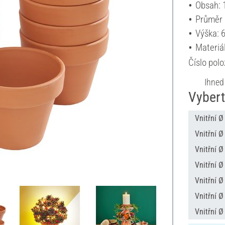
Obsah: 
Průměr 
Výška: 
Materiá
Číslo pol
Ihned
Vybert
Vnitřní Ø
Vnitřní Ø
Vnitřní Ø
Vnitřní Ø
Vnitřní Ø
Vnitřní Ø
Vnitřní Ø