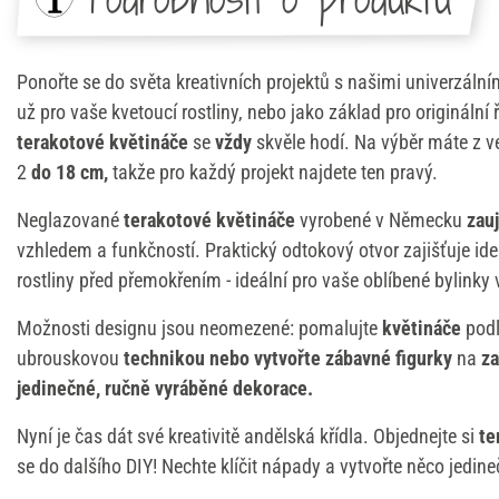
Ponořte se do světa kreativních projektů s našimi univerzáln
už pro vaše kvetoucí rostliny, nebo jako základ pro originální
terakotové květináče
se
vždy
skvěle hodí. Na výběr máte z v
2
do 18 cm,
takže pro každý projekt najdete ten pravý.
Neglazované
terakotové květináče
vyrobené v Německu
zau
vzhledem a funkčností. Praktický odtokový otvor zajišťuje ideá
rostliny před přemokřením - ideální pro vaše oblíbené bylinky 
Možnosti designu jsou neomezené: pomalujte
květináče
podl
ubrouskovou
technikou nebo vytvořte zábavné figurky
na
za
jedinečné, ručně vyráběné dekorace.
Nyní je čas dát své kreativitě andělská křídla. Objednejte si
te
se do dalšího DIY! Nechte klíčit nápady a vytvořte něco jedin