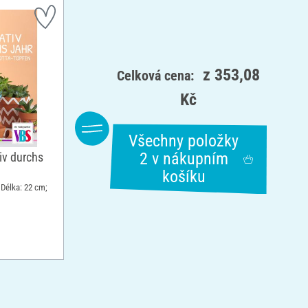
z
353,08
Celková cena:
Kč
Všechny položky
2 v nákupním
iv durchs
košíku
 Délka: 22 cm;