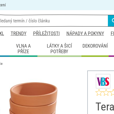
cení
XL
TRENDY
PŘÍLEŽITOSTI
NÁPADY A POKYNY
F
É
VLNA A
LÁTKY A ŠICÍ
DEKOROVÁNÍ
PŘÍZE
POTŘEBY
če
Ter