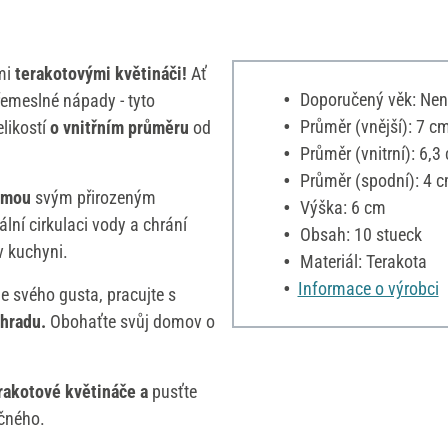
ími
terakotovými květináči!
Ať
Doporučený věk: Nen
 řemeslné nápady - tyto
Průměr (vnější): 7 c
elikostí
o vnitřním průměru
od
Průměr (vnitrní): 6,3
Průměr (spodní): 4 
jmou
svým přirozeným
Výška: 6 cm
lní cirkulaci vody a chrání
Obsah: 10 stueck
v kuchyni.
Materiál: Terakota
Informace o výrobci
e svého gusta, pracujte s
hradu.
Obohaťte svůj domov o
rakotové květináče a
pusťte
ečného.