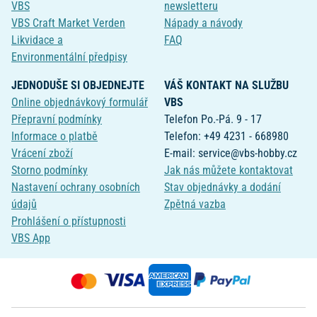
VBS
newsletteru
VBS Craft Market Verden
Nápady a návody
Likvidace a
FAQ
Environmentální předpisy
JEDNODUŠE SI OBJEDNEJTE
VÁŠ KONTAKT NA SLUŽBU
Online objednávkový formulář
VBS
Přepravní podmínky
Telefon Po.-Pá. 9 - 17
Informace o platbě
Telefon: +49 4231 - 668980
Vrácení zboží
E-mail: service@vbs-hobby.cz
Storno podmínky
Jak nás můžete kontaktovat
Nastavení ochrany osobních
Stav objednávky a dodání
údajů
Zpětná vazba
Prohlášení o přístupnosti
VBS App