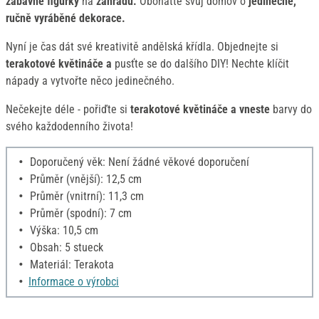
zábavné figurky
na
zahradu.
Obohaťte svůj domov o
jedinečné,
ručně vyráběné dekorace.
Nyní je čas dát své kreativitě andělská křídla. Objednejte si
terakotové květináče a
pusťte se do dalšího DIY! Nechte klíčit
nápady a vytvořte něco jedinečného.
Nečekejte déle - pořiďte si
terakotové květináče a vneste
barvy do
svého každodenního života!
Doporučený věk: Není žádné věkové doporučení
Průměr (vnější): 12,5 cm
Průměr (vnitrní): 11,3 cm
Průměr (spodní): 7 cm
Výška: 10,5 cm
Obsah: 5 stueck
Materiál: Terakota
Informace o výrobci