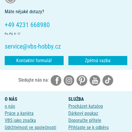
Máte nějaké dotazy?
+49 4231 668980
Po.-Pá. 9 - 17
service@vbs-hobby.cz
Kontaktní formulář
Zpětná vazba
Sledujte nás na:
O NÁS
SLUŽBA
o nás
Procházet katalog
Práce a kariéra
Dárkový poukaz
VBS jako značka
Doporučte přítele
Udržitelnost ve společnosti
Přihlaste se k odběru